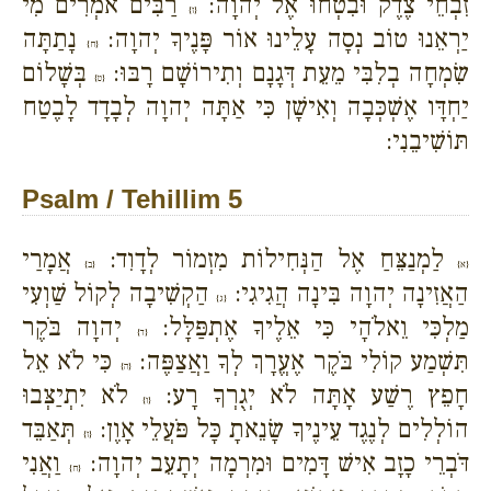
זִבְחֵי צֶדֶק וּבִטְחוּ אֶל יְהוָה:
רַבִּים אֹמְרִים מִי
{ז}
יַרְאֵנוּ טוֹב נְסָה עָלֵינוּ אוֹר פָּנֶיךָ יְהוָה:
נָתַתָּה
{ח}
שִׂמְחָה בְלִבִּי מֵעֵת דְּגָנָם וְתִירוֹשָׁם רָבּוּ:
בְּשָׁלוֹם
{ט}
יַחְדָּו אֶשְׁכְּבָה וְאִישָׁן כִּי אַתָּה יְהוָה לְבָדָד לָבֶטַח
תּוֹשִׁיבֵנִי:
Psalm / Tehillim 5
לַמְנַצֵּחַ אֶל הַנְּחִילוֹת מִזְמוֹר לְדָוִד:
אֲמָרַי
{א}
{ב}
הַאֲזִינָה יְהוָה בִּינָה הֲגִיגִי:
הַקְשִׁיבָה לְקוֹל שַׁוְעִי
{ג}
מַלְכִּי וֵאלֹהָי כִּי אֵלֶיךָ אֶתְפַּלָּל:
יְהוָה בֹּקֶר
{ד}
תִּשְׁמַע קוֹלִי בֹּקֶר אֶעֱרָךְ לְךָ וַאֲצַפֶּה:
כִּי לֹא אֵל
{ה}
חָפֵץ רֶשַׁע אָתָּה לֹא יְגֻרְךָ רָע:
לֹא יִתְיַצְּבוּ
{ו}
הוֹלְלִים לְנֶגֶד עֵינֶיךָ שָׂנֵאתָ כָּל פֹּעֲלֵי אָוֶן:
תְּאַבֵּד
{ז}
דֹּבְרֵי כָזָב אִישׁ דָּמִים וּמִרְמָה יְתָעֵב יְהוָה:
וַאֲנִי
{ח}