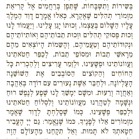
בְּשִירוֹת וְתִשְבָּחוֹת, שֶׁתֵּפֶן בְּרַחֲמִים אֶל קְרִיאַת
מִזְמוֹרֵי תְהִלִּים שֶׁאֶקְרָא, כְּאִלוּ אֳמָרָם דָוִד הַמֶלֶךְ
עָלָיו הַשָׁלוֹם בְּעַצְמוֹ, זְכוּתוֹ יָגֵן עָלֵינוּ. וְיַעֲמוֹד לָנוּ
זְכוּת פְּסוּקֵי תְהִלִּים וּזְכוּת תֵבוֹתֵיהֶם וְאוֹתִיוֹתֵיהֶם
וּנְקוּדוֹתֵיהֶם וְטַעֲמֵיהֶם, וְהָשֵמוֹת הָיוֹצְאִים מֵהֶם
מֵרָאשֵׁי תֵבוֹת וּמִסוֹפֵי תֵבוֹת, לְכַפֵּר חַטֹאתֵינוּ
וַעֲווֹנוֹתֵינוּ וּפְשָעֵינוּ, וּלְזַמֵר עָרִיצִים וְלְהַכְרִית כָּל
הַחוֹחִים וְהַקוֹצִים הַסוֹבְבִים אֶת הַשׁוֹשַׁנָה
הָעֶלְיוֹנָה, וּלְחַבֵּר אֵשֶׁת נְעוּרִים עִם דוֹדָה בְּאַהֲבָה
וְאַחֲוָה וְרֵעוּת. וּמִשָׁם יִמָשֵׁךְ לָנוּ שֶׁפָע לְנֶפֶשׁ רוּחַ
וּנְשָׁמָה לְטַהֲרֵנוּ מֵעֲווֹנוֹתֵינוּ וְלִסְלוֹחַ חַטֹאתֵינוּ
וּלְכַפֵּר פְּשָׁעֵינוּ, כְּמוֹ שֶׁסָלַחְתָ לְדָוִד שֶׁאָמָר
מִזְמוֹרִים אֵלוּ לְפָנֶיךָ, כּמוֹ שֶׁנֶאֱמַר: גַם יְיָ הֶעֱבִיר
חַטָאתְךָ לֹא תָמוּת. וְאַל תִקָחֵנוּ מֵהָעוֹלָם הַזֶה