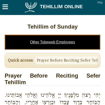
≡
בס''ד
TEHILLIM ONLINE
Tehillim of Sunday
Other Tobeweb Employees
Quick access:
Prayer Before Reciting Sefer Tehill
Prayer Before Reciting Sefer
Tehillim
יְהִי רָצוֹן מִלְפָנֶיךָ יְיָ אֱלֹהֵינוּ וְאֱלֹהֵי אֲבוֹתֵינוּ,
הַבּוֹחֵר בְּדָוִד עַבְדוֹ וּבְזַרְעוֹ אַחֲרָיו, וְהַבּוֹחֵר