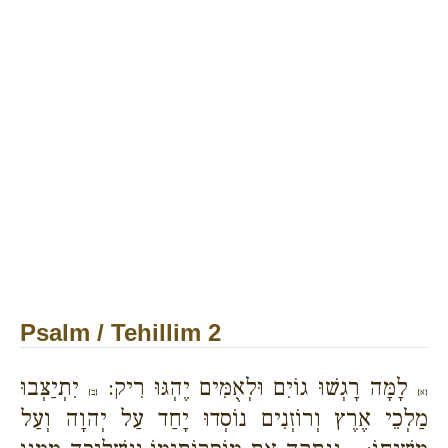
Psalm / Tehillim 2
לָמָּה רָגְשׁוּ גוֹיִם וּלְאֻמִּים יֶהְגּוּ רִיק:
יִתְיַצְּבוּ
{א}
{ב}
מַלְכֵי אֶרֶץ וְרוֹזְנִים נוֹסְדוּ יָחַד עַל יְהוָה וְעַל