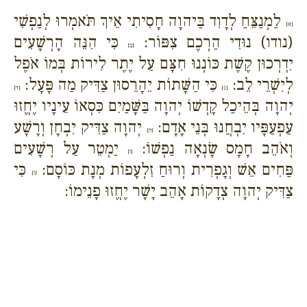
לַמְנַצֵּחַ לְדָוִד בַּיהוָה חָסִיתִי אֵיךְ תֹּאמְרוּ לְנַפְשִׁי
{א}
(נודו) נוּדִי הַרְכֶם צִפּוֹר:
כִּי הִנֵּה הָרְשָׁעִים
{ב}
יִדְרְכוּן קֶשֶׁת כּוֹנְנוּ חִצָּם עַל יֶתֶר לִירוֹת בְּמוֹ אֹפֶל
לְיִשְׁרֵי לֵב:
כִּי הַשָּׁתוֹת יֵהָרֵסוּן צַדִּיק מַה פָּעָל:
{ג}
{ד}
יְהוָה בְּהֵיכַל קָדְשׁוֹ יְהוָה בַּשָּׁמַיִם כִּסְאוֹ עֵינָיו יֶחֱזוּ
עַפְעַפָּיו יִבְחֲנוּ בְּנֵי אָדָם:
יְהוָה צַדִּיק יִבְחָן וְרָשָׁע
{ה}
וְאֹהֵב חָמָס שָׂנְאָה נַפְשׁוֹ:
יַמְטֵר עַל רְשָׁעִים
{ו}
פַּחִים אֵשׁ וְגָפְרִית וְרוּחַ זִלְעָפוֹת מְנָת כּוֹסָם:
כִּי
{ז}
צַדִּיק יְהוָה צְדָקוֹת אָהֵב יָשָׁר יֶחֱזוּ פָנֵימוֹ: