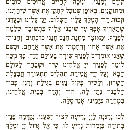
קוֹדֶם זְמַנֵנוּ, וְנִזְכֶּה לְחַיִים אֲרוּכִּים טוֹבִים
וּמְתוּקָנִים, בְּאוֹפָן שֶׁנוּכַל לְתַקֵן אֶת אֲשֶׁר שִׁיחַתְנוּ.
וּזְכוּת דָוִד הָמֶלֶךְ עָלָיו הַשָׁלוֹם, יָגֵן עָלֵינוּ וּבַעֲדֵנוּ
שֶׁתַאֲרִיךְ אָפְּךָ עַד שׁוּבֵנוּ אֵלָיךָ בִּתְשוּבָה שְׁלֵמָה
לְפָנֶיךָ. וּמֵאוֹצָר מַתְנָת חִנָם חָנֵנוּ כְּדִכְתִיב: וְחַנוֹתִי
אֶת אֲשֶׁר אָחוֹן וְרִחַמְתִי אֶת אֲשֶׁר אֲרַחֵם. וּכְשֵׁם
שֶׁאָנוּ אוֹמְרִים לְפָנֶיךָ שִׁירָה בָּעוֹלָם הַזֶה, כָּךְ נִזְכֶּה
לוֹמַר לְפָנֶיךְ יְיָ אֱלֹהֵינוּ שִׁיר וּשְׁבָחָה לָעוֹלָם
הַבָּא. וְעַל יְדֵי אֲמִירַת תְהִלִים תִתְעוֹרֵר חֲבַצֶלֶת
הַשָרוֹן, וְלָשִיר בְּקוֹל נָעִים בְּגִילַת וְרַנֵן, כְּבוֹד
הַלְבָנוֹן נִתַן לָה, הוֹד וְהָדָר בְּבֵית אֱלֹהֵינוּ,
בִּמְהֵרָה בְּיָמֵינוּ, אָמֵן סֶלָה.
לְכוּ נְרַנְּנָה לַיְיָ נָרִיעָה לְצוּר יִשְׁעֵנוּ. נְקַדְּמָה פָנָיו
בְּתוֹדָה בִּזְמִרוֹת נָרִיעַ לוֹ. כִּי אֵל גָּדוֹל יְיָ וּמֶלֶךְ