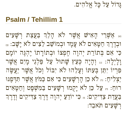
גָּדוֹל עַל כָּל אֱלֹהִים.
Psalm / Tehillim 1
אַשְׁרֵי הָאִישׁ אֲשֶׁר לֹא הָלַךְ בַּעֲצַת רְשָׁעִים
{א}
וּבְדֶרֶךְ חַטָּאִים לֹא עָמָד וּבְמוֹשַׁב לֵצִים לֹא יָשָׁב:
{ב}
כִּי אִם בְּתוֹרַת יְהוָה חֶפְצוֹ וּבְתוֹרָתוֹ יֶהְגֶּה יוֹמָם
וָלָיְלָה:
וְהָיָה כְּעֵץ שָׁתוּל עַל פַּלְגֵי מָיִם אֲשֶׁר
{ג}
פִּרְיוֹ יִתֵּן בְּעִתּוֹ וְעָלֵהוּ לֹא יִבּוֹל וְכֹל אֲשֶׁר יַעֲשֶׂה
יַצְלִיחַ:
לֹא כֵן הָרְשָׁעִים כִּי אִם כַּמֹּץ אֲשֶׁר תִּדְּפֶנּוּ
{ד}
רוּחַ:
עַל כֵּן לֹא יָקֻמוּ רְשָׁעִים בַּמִּשְׁפָּט וְחַטָּאִים
{ה}
בַּעֲדַת צַדִּיקִים:
כִּי יוֹדֵעַ יְהוָה דֶּרֶךְ צַדִּיקִים וְדֶרֶךְ
{ו}
רְשָׁעִים תֹּאבֵד: