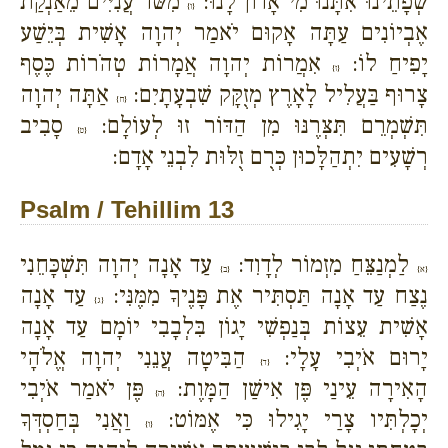
שְׂפָתֵינוּ אִתָּנוּ מִי אָדוֹן לָנוּ:
מִשֹּׁד עֲנִיִּים מֵאַנְקַת
{ו}
אֶבְיוֹנִים עַתָּה אָקוּם יֹאמַר יְהוָה אָשִׁית בְּיֵשַׁע
יָפִיחַ לוֹ:
אִמֲרוֹת יְהוָה אֲמָרוֹת טְהֹרוֹת כֶּסֶף
{ז}
צָרוּף בַּעֲלִיל לָאָרֶץ מְזֻקָּק שִׁבְעָתָיִם:
אַתָּה יְהוָה
{ח}
תִּשְׁמְרֵם תִּצְּרֶנּוּ מִן הַדּוֹר זוּ לְעוֹלָם:
סָבִיב
{ט}
רְשָׁעִים יִתְהַלָּכוּן כְּרֻם זֻלּוּת לִבְנֵי אָדָם:
Psalm / Tehillim 13
לַמְנַצֵּחַ מִזְמוֹר לְדָוִד:
עַד אָנָה יְהוָה תִּשְׁכָּחֵנִי
{א}
{ב}
נֶצַח עַד אָנָה תַּסְתִּיר אֶת פָּנֶיךָ מִמֶּנִּי:
עַד אָנָה
{ג}
אָשִׁית עֵצוֹת בְּנַפְשִׁי יָגוֹן בִּלְבָבִי יוֹמָם עַד אָנָה
יָרוּם אֹיְבִי עָלָי:
הַבִּיטָה עֲנֵנִי יְהוָה אֱלֹהָי
{ד}
הָאִירָה עֵינַי פֶּן אִישַׁן הַמָּוֶת:
פֶּן יֹאמַר אֹיְבִי
{ה}
יְכָלְתִּיו צָרַי יָגִילוּ כִּי אֶמּוֹט:
וַאֲנִי בְּחַסְדְּךָ
{ו}