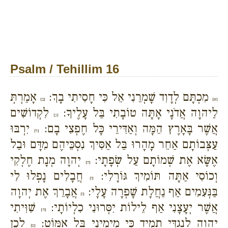
Psalm / Tehillim 16
מִכְתָּם לְדָוִד שָׁמְרֵנִי אֵל כִּי חָסִיתִי בָךְ:
אָמַרְתְּ
{א}
{ב}
לַיהוָה אֲדֹנָי אָתָּה טוֹבָתִי בַּל עָלֶיךָ:
לִקְדוֹשִׁים
{ג}
אֲשֶׁר בָּאָרֶץ הֵמָּה וְאַדִּירֵי כָּל חֶפְצִי בָם:
יִרְבּוּ
{ד}
עַצְּבוֹתָם אַחֵר מָהָרוּ בַּל אַסִּיךְ נִסְכֵּיהֶם מִדָּם וּבַל
אֶשָּׂא אֶת שְׁמוֹתָם עַל שְׂפָתָי:
יְהוָה מְנָת חֶלְקִי
{ה}
וְכוֹסִי אַתָּה תּוֹמִיךְ גּוֹרָלִי:
חֲבָלִים נָפְלוּ לִי
{ו}
בַּנְּעִמִים אַף נַחֲלָת שָׁפְרָה עָלָי:
אֲבָרֵךְ אֶת יְהוָה
{ז}
אֲשֶׁר יְעָצָנִי אַף לֵילוֹת יִסְּרוּנִי כִלְיוֹתָי:
שִׁוִּיתִי
{ח}
יְהוָה לְנֶגְדִּי תָמִיד כִּי מִימִינִי בַּל אֶמּוֹט:
לָכֵן
{ט}