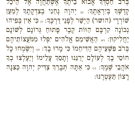
בְּרֹב חַסְדְּךָ אָבוֹא בֵיתֶךָ אֶשְׁתַּחֲוֶה אֶל הֵיכַל
קָדְשְׁךָ בְּיִרְאָתֶךָ:
יְהוָה נְחֵנִי בְצִדְקָתֶךָ לְמַעַן
{ט}
שׁוֹרְרָי (הושר) הַיְשַׁר לְפָנַי דַּרְכֶּךָ:
כִּי אֵין בְּפִיהוּ
{י}
נְכוֹנָה קִרְבָּם הַוּוֹת קֶבֶר פָּתוּחַ גְּרוֹנָם לְשׁוֹנָם
יַחֲלִיקוּן:
הַאֲשִׁימֵם אֱלֹהִים יִפְּלוּ מִמֹּעֲצוֹתֵיהֶם
{יא}
בְּרֹב פִּשְׁעֵיהֶם הַדִּיחֵמוֹ כִּי מָרוּ בָךְ:
וְיִשְׂמְחוּ כָל
{יב}
חוֹסֵי בָךְ לְעוֹלָם יְרַנֵּנוּ וְתָסֵךְ עָלֵימוֹ וְיַעְלְצוּ בְךָ
אֹהֲבֵי שְׁמֶךָ:
כִּי אַתָּה תְּבָרֵךְ צַדִּיק יְהוָה כַּצִּנָּה
{יג}
רָצוֹן תַּעְטְרֶנּוּ: