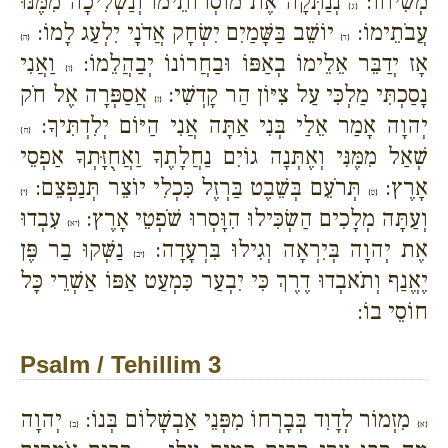
מְשִׁיחוֹ:
נְנַתְּקָה אֶת מוֹסְרוֹתֵימוֹ וְנַשְׁלִיכָה מִמֶּנּוּ
{ג}
עֲבֹתֵימוֹ:
יוֹשֵׁב בַּשָּׁמַיִם יִשְׂחָק אֲדֹנָי יִלְעַג לָמוֹ:
{ד}
{ה}
אָז יְדַבֵּר אֵלֵימוֹ בְאַפּוֹ וּבַחֲרוֹנוֹ יְבַהֲלֵמוֹ:
וַאֲנִי
{ו}
נָסַכְתִּי מַלְכִּי עַל צִיּוֹן הַר קָדְשִׁי:
אֲסַפְּרָה אֶל חֹק
{ז}
יְהוָה אָמַר אֵלַי בְּנִי אַתָּה אֲנִי הַיּוֹם יְלִדְתִּיךָ:
{ח}
שְׁאַל מִמֶּנִּי וְאֶתְּנָה גוֹיִם נַחֲלָתֶךָ וַאֲחֻזָּתְךָ אַפְסֵי
אָרֶץ:
תְּרֹעֵם בְּשֵׁבֶט בַּרְזֶל כִּכְלִי יוֹצֵר תְּנַפְּצֵם:
{ט}
{י}
וְעַתָּה מְלָכִים הַשְׂכִּילוּ הִוָּסְרוּ שֹׁפְטֵי אָרֶץ:
עִבְדוּ
{יא}
אֶת יְהוָה בְּיִרְאָה וְגִילוּ בִּרְעָדָה:
נַשְּׁקוּ בַר פֶּן
{יב}
יֶאֱנַף וְתֹאבְדוּ דֶרֶךְ כִּי יִבְעַר כִּמְעַט אַפּוֹ אַשְׁרֵי כָּל
חוֹסֵי בוֹ:
Psalm / Tehillim 3
מִזְמוֹר לְדָוִד בְּבָרְחוֹ מִפְּנֵי אַבְשָׁלוֹם בְּנוֹ:
יְהוָה
{א}
{ב}