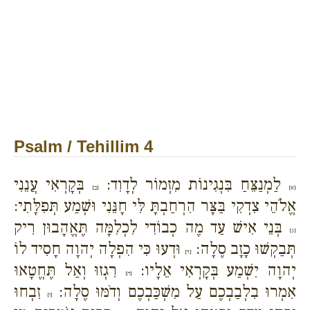
Psalm / Tehillim 4
לַמְנַצֵּחַ בִּנְגִינוֹת מִזְמוֹר לְדָוִד:
בְּקָרְאִי עֲנֵנִי
{א}
{ב}
אֱלֹהֵי צִדְקִי בַּצָּר הִרְחַבְתָּ לִּי חָנֵּנִי וּשְׁמַע תְּפִלָּתִי:
בְּנֵי אִישׁ עַד מֶה כְבוֹדִי לִכְלִמָּה תֶּאֱהָבוּן רִיק
{ג}
תְּבַקְשׁוּ כָזָב סֶלָה:
וּדְעוּ כִּי הִפְלָה יְהוָה חָסִיד לוֹ
{ד}
יְהוָה יִשְׁמַע בְּקָרְאִי אֵלָיו:
רִגְזוּ וְאַל תֶּחֱטָאוּ
{ה}
אִמְרוּ בִלְבַבְכֶם עַל מִשְׁכַּבְכֶם וְדֹמּוּ סֶלָה:
זִבְחוּ
{ו}