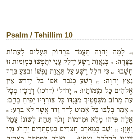
Psalm / Tehillim 10
לָמָה יְהוָה תַּעֲמֹד בְּרָחוֹק תַּעְלִים לְעִתּוֹת
{א}
בַּצָּרָה:
בְּגַאֲוַת רָשָׁע יִדְלַק עָנִי יִתָּפְשׂוּ בִּמְזִמּוֹת זוּ
{ב}
חָשָׁבוּ:
כִּי הִלֵּל רָשָׁע עַל תַּאֲוַת נַפְשׁוֹ וּבֹצֵעַ בֵּרֵךְ
{ג}
נִאֵץ יְהוָה:
רָשָׁע כְּגֹבַהּ אַפּוֹ בַּל יִדְרֹשׁ אֵין
{ד}
אֱלֹהִים כָּל מְזִמּוֹתָיו:
יָחִילוּ (דרכו) דְרָכָיו בְּכָל
{ה}
עֵת מָרוֹם מִשְׁפָּטֶיךָ מִנֶּגְדּוֹ כָּל צוֹרְרָיו יָפִיחַ בָּהֶם:
אָמַר בְּלִבּוֹ בַּל אֶמּוֹט לְדֹר וָדֹר אֲשֶׁר לֹא בְרָע:
{ו}
{ז}
אָלָה פִּיהוּ מָלֵא וּמִרְמוֹת וָתֹךְ תַּחַת לְשׁוֹנוֹ עָמָל
וָאָוֶן:
יֵשֵׁב בְּמַאְרַב חֲצֵרִים בַּמִּסְתָּרִים יַהֲרֹג נָקִי
{ח}
עֵינָיו לְחֵלְכָה יִצְפֹּנוּ:
יֶאֱרֹב בַּמִּסְתָּר כְּאַרְיֵה