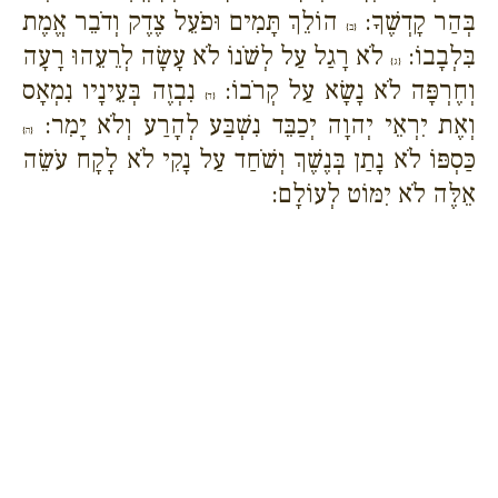
בְּהַר קָדְשֶׁךָ:
הוֹלֵךְ תָּמִים וּפֹעֵל צֶדֶק וְדֹבֵר אֱמֶת
{ב}
בִּלְבָבוֹ:
לֹא רָגַל עַל לְשֹׁנוֹ לֹא עָשָׂה לְרֵעֵהוּ רָעָה
{ג}
וְחֶרְפָּה לֹא נָשָׂא עַל קְרֹבוֹ:
נִבְזֶה בְּעֵינָיו נִמְאָס
{ד}
וְאֶת יִרְאֵי יְהוָה יְכַבֵּד נִשְׁבַּע לְהָרַע וְלֹא יָמִר:
{ה}
כַּסְפּוֹ לֹא נָתַן בְּנֶשֶׁךְ וְשֹׁחַד עַל נָקִי לֹא לָקָח עֹשֵׂה
אֵלֶּה לֹא יִמּוֹט לְעוֹלָם: