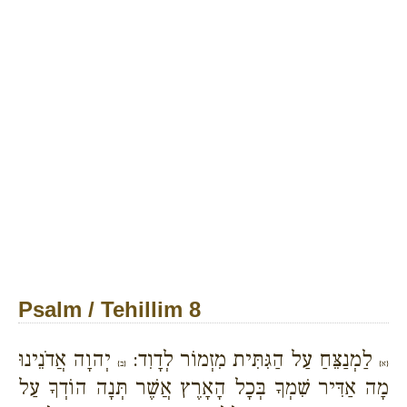
Psalm / Tehillim 8
לַמְנַצֵּחַ עַל הַגִּתִּית מִזְמוֹר לְדָוִד:
יְהוָה אֲדֹנֵינוּ
{א}
{ב}
מָה אַדִּיר שִׁמְךָ בְּכָל הָאָרֶץ אֲשֶׁר תְּנָה הוֹדְךָ עַל