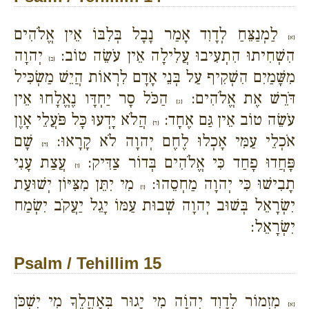
לַמְנַצֵּחַ לְדָוִד אָמַר נָבָל בְּלִבּוֹ אֵין אֱלֹהִים
{א}
הִשְׁחִיתוּ הִתְעִיבוּ עֲלִילָה אֵין עֹשֵׂה טוֹב:
יְהוָה
{ב}
מִשָּׁמַיִם הִשְׁקִיף עַל בְּנֵי אָדָם לִרְאוֹת הֲיֵשׁ מַשְׂכִּיל
דֹּרֵשׁ אֶת אֱלֹהִים:
הַכֹּל סָר יַחְדָּו נֶאֱלָחוּ אֵין
{ג}
עֹשֵׂה טוֹב אֵין גַּם אֶחָד:
הֲלֹא יָדְעוּ כָּל פֹּעֲלֵי אָוֶן
{ד}
אֹכְלֵי עַמִּי אָכְלוּ לֶחֶם יְהוָה לֹא קָרָאוּ:
שָׁם
{ה}
פָּחֲדוּ פָחַד כִּי אֱלֹהִים בְּדוֹר צַדִּיק:
עֲצַת עָנִי
{ו}
תָבִישׁוּ כִּי יְהוָה מַחְסֵהוּ:
מִי יִתֵּן מִצִּיּוֹן יְשׁוּעַת
{ז}
יִשְׂרָאֵל בְּשׁוּב יְהוָה שְׁבוּת עַמּוֹ יָגֵל יַעֲקֹב יִשְׂמַח
יִשְׂרָאֵל:
Psalm / Tehillim 15
מִזְמוֹר לְדָוִד יְהוָֹה מִי יָגוּר בְּאָהֳלֶךָ מִי יִשְׁכֹּן
{א}