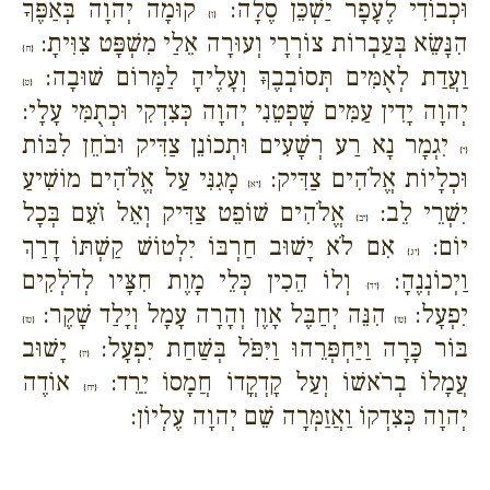
וּכְבוֹדִי לֶעָפָר יַשְׁכֵּן סֶלָה:
קוּמָה יְהוָה בְּאַפֶּךָ
{ז}
הִנָּשֵׂא בְּעַבְרוֹת צוֹרְרָי וְעוּרָה אֵלַי מִשְׁפָּט צִוִּיתָ:
{ח}
וַעֲדַת לְאֻמִּים תְּסוֹבְבֶךָּ וְעָלֶיהָ לַמָּרוֹם שׁוּבָה:
{ט}
יְהוָה יָדִין עַמִּים שָׁפְטֵנִי יְהוָה כְּצִדְקִי וּכְתֻמִּי עָלָי:
יִגְמָר נָא רַע רְשָׁעִים וּתְכוֹנֵן צַדִּיק וּבֹחֵן לִבּוֹת
{י}
וּכְלָיוֹת אֱלֹהִים צַדִּיק:
מָגִנִּי עַל אֱלֹהִים מוֹשִׁיעַ
{יא}
יִשְׁרֵי לֵב:
אֱלֹהִים שׁוֹפֵט צַדִּיק וְאֵל זֹעֵם בְּכָל
{יב}
יוֹם:
אִם לֹא יָשׁוּב חַרְבּוֹ יִלְטוֹשׁ קַשְׁתּוֹ דָרַךְ
{יג}
וַיְכוֹנְנֶהָ:
וְלוֹ הֵכִין כְּלֵי מָוֶת חִצָּיו לְדֹלְקִים
{יד}
יִפְעָל:
הִנֵּה יְחַבֶּל אָוֶן וְהָרָה עָמָל וְיָלַד שָׁקֶר:
{טו}
{טז}
בּוֹר כָּרָה וַיַּחְפְּרֵהוּ וַיִּפֹּל בְּשַׁחַת יִפְעָל:
יָשׁוּב
{יז}
עֲמָלוֹ בְרֹאשׁוֹ וְעַל קָדְקֳדוֹ חֲמָסוֹ יֵרֵד:
אוֹדֶה
{יח}
יְהוָה כְּצִדְקוֹ וַאֲזַמְּרָה שֵׁם יְהוָה עֶלְיוֹן: