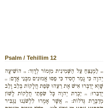
Psalm / Tehillim 12
לַמְנַצֵּחַ עַל הַשְּׁמִינִית מִזְמוֹר לְדָוִד:
הוֹשִׁיעָה
{א}
{ב}
יְהוָה כִּי גָמַר חָסִיד כִּי פַסּוּ אֱמוּנִים מִבְּנֵי אָדָם:
{ג}
שָׁוְא יְדַבְּרוּ אִישׁ אֶת רֵעֵהוּ שְׂפַת חֲלָקוֹת בְּלֵב וָלֵב
יְדַבֵּרוּ:
יַכְרֵת יְהוָה כָּל שִׂפְתֵי חֲלָקוֹת לָשׁוֹן
{ד}
מְדַבֶּרֶת גְּדֹלוֹת:
אֲשֶׁר אָמְרוּ לִלְשֹׁנֵנוּ נַגְבִּיר
{ה}