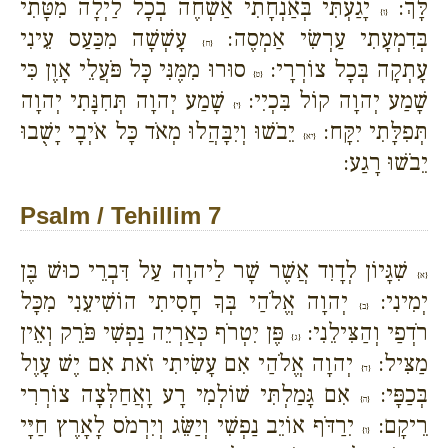
לָּךְ:
יָגַעְתִּי בְּאַנְחָתִי אַשְׂחֶה בְכָל לַיְלָה מִטָּתִי
{ז}
בְּדִמְעָתִי עַרְשִׂי אַמְסֶה:
עָשְׁשָׁה מִכַּעַס עֵינִי
{ח}
עָתְקָה בְּכָל צוֹרְרָי:
סוּרוּ מִמֶּנִּי כָּל פֹּעֲלֵי אָוֶן כִּי
{ט}
שָׁמַע יְהוָה קוֹל בִּכְיִי:
שָׁמַע יְהוָה תְּחִנָּתִי יְהוָה
{י}
תְּפִלָּתִי יִקָּח:
יֵבֹשׁוּ וְיִבָּהֲלוּ מְאֹד כָּל אֹיְבָי יָשֻׁבוּ
{יא}
יֵבֹשׁוּ רָגַע:
Psalm / Tehillim 7
שִׁגָּיוֹן לְדָוִד אֲשֶׁר שָׁר לַיהוָה עַל דִּבְרֵי כוּשׁ בֶּן
{א}
יְמִינִי:
יְהוָה אֱלֹהַי בְּךָ חָסִיתִי הוֹשִׁיעֵנִי מִכָּל
{ב}
רֹדְפַי וְהַצִּילֵנִי:
פֶּן יִטְרֹף כְּאַרְיֵה נַפְשִׁי פֹּרֵק וְאֵין
{ג}
מַצִּיל:
יְהוָה אֱלֹהַי אִם עָשִׂיתִי זֹאת אִם יֶשׁ עָוֶל
{ד}
בְּכַפָּי:
אִם גָּמַלְתִּי שׁוֹלְמִי רָע וָאֲחַלְּצָה צוֹרְרִי
{ה}
רֵיקָם:
יִרַדֹּף אוֹיֵב נַפְשִׁי וְיַשֵּׂג וְיִרְמֹס לָאָרֶץ חַיָּי
{ו}