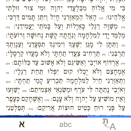
{לב}
כִּי מִי אֱלוֹהַּ מִבַּלְעֲדֵי יְהוָה וּמִי צוּר זוּלָתִי
אֱלֹהֵינוּ:
הָאֵל הַמְאַזְּרֵנִי חָיִל וַיִּתֵּן תָּמִים דַּרְכִּי:
{לג}
מְשַׁוֶּה רַגְלַי כָּאַיָּלוֹת וְעַל בָּמֹתַי יַעֲמִידֵנִי:
{לד}
{לה}
מְלַמֵּד יָדַי לַמִּלְחָמָה וְנִחֲתָה קֶשֶׁת נְחוּשָׁה זְרוֹעֹתָי:
וַתִּתֶּן לִי מָגֵן יִשְׁעֶךָ וִימִינְךָ תִסְעָדֵנִי וְעַנְוַתְךָ
{לו}
תַרְבֵּנִי:
תַּרְחִיב צַעֲדִי תַחְתָּי וְלֹא מָעֲדוּ קַרְסֻלָּי:
{לז}
אֶרְדּוֹף אוֹיְבַי וְאַשִּׂיגֵם וְלֹא אָשׁוּב עַד כַּלּוֹתָם:
{לח}
{לט}
אֶמְחָצֵם וְלֹא יֻכְלוּ קוּם יִפְּלוּ תַּחַת רַגְלָי:
{מ}
וַתְּאַזְּרֵנִי חַיִל לַמִּלְחָמָה תַּכְרִיעַ קָמַי תַּחְתָּי:
{מא}
וְאֹיְבַי נָתַתָּה לִּי עֹרֶף וּמְשַׂנְאַי אַצְמִיתֵם:
יְשַׁוְּעוּ
{מב}
וְאֵין מוֹשִׁיעַ עַל יְהוָה וְלֹא עָנָם:
וְאֶשְׁחָקֵם כְּעָפָר
{מג}
עַל פְּנֵי רוּחַ כְּטִיט חוּצוֹת אֲרִיקֵם:
תְּפַלְּטֵנִי
{מד}
מֵרִיבֵי עָם תְּשִׂימֵנִי לְרֹאשׁ גּוֹיִם עַם לֹא יָדַעְתִּי
יַעַבְדוּנִי:
לְשֵׁמַע אֹזֶן יִשָּׁמְעוּ לִי בְּנֵי נֵכָר יְכַחֲשׁוּ
{מה}