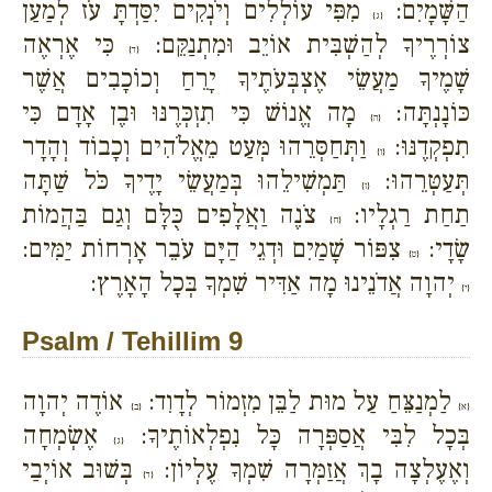
הַשָּׁמָיִם:
מִפִּי עוֹלְלִים וְיֹנְקִים יִסַּדְתָּ עֹז לְמַעַן
{ג}
צוֹרְרֶיךָ לְהַשְׁבִּית אוֹיֵב וּמִתְנַקֵּם:
כִּי אֶרְאֶה
{ד}
שָׁמֶיךָ מַעֲשֵׂי אֶצְבְּעֹתֶיךָ יָרֵחַ וְכוֹכָבִים אֲשֶׁר
כּוֹנָנְתָּה:
מָה אֱנוֹשׁ כִּי תִזְכְּרֶנּוּ וּבֶן אָדָם כִּי
{ה}
תִפְקְדֶנּוּ:
וַתְּחַסְּרֵהוּ מְּעַט מֵאֱלֹהִים וְכָבוֹד וְהָדָר
{ו}
תְּעַטְּרֵהוּ:
תַּמְשִׁילֵהוּ בְּמַעֲשֵׂי יָדֶיךָ כֹּל שַׁתָּה
{ז}
תַחַת רַגְלָיו:
צֹנֶה וַאֲלָפִים כֻּלָּם וְגַם בַּהֲמוֹת
{ח}
שָׂדָי:
צִפּוֹר שָׁמַיִם וּדְגֵי הַיָּם עֹבֵר אָרְחוֹת יַמִּים:
{ט}
יְהוָה אֲדֹנֵינוּ מָה אַדִּיר שִׁמְךָ בְּכָל הָאָרֶץ:
{י}
Psalm / Tehillim 9
לַמְנַצֵּחַ עַל מוּת לַבֵּן מִזְמוֹר לְדָוִד:
אוֹדֶה יְהוָה
{א}
{ב}
בְּכָל לִבִּי אֲסַפְּרָה כָּל נִפְלְאוֹתֶיךָ:
אֶשְׂמְחָה
{ג}
וְאֶעֶלְצָה בָךְ אֲזַמְּרָה שִׁמְךָ עֶלְיוֹן:
בְּשׁוּב אוֹיְבַי
{ד}