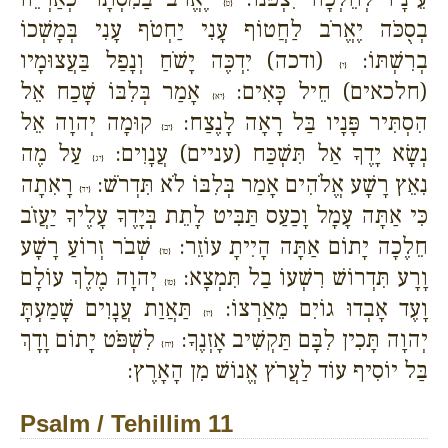
{ט}
בְסֻכֹּה יֶאֱרֹב לַחֲטוֹף עָנִי יַחְטֹף עָנִי בְּמָשְׁכוֹ
בְרִשְׁתּוֹ:
(ודכה) יִדְכֶּה יָשֹׁחַ וְנָפַל בַּעֲצוּמָיו
{י}
(חלכאים) חֵיל כָּאִים:
אָמַר בְּלִבּוֹ שָׁכַח אֵל
{יא}
הִסְתִּיר פָּנָיו בַּל רָאָה לָנֶצַח:
קוּמָה יְהוָה אֵל
{יב}
נְשָׂא יָדֶךָ אַל תִּשְׁכַּח (עניים) עֲנָוִים:
עַל מֶה
{יג}
נִאֵץ רָשָׁע אֱלֹהִים אָמַר בְּלִבּוֹ לֹא תִּדְרֹשׁ:
רָאִתָה
{יד}
כִּי אַתָּה עָמָל וָכַעַס תַּבִּיט לָתֵת בְּיָדֶךָ עָלֶיךָ יַעֲזֹב
חֵלֶכָה יָתוֹם אַתָּה הָיִיתָ עוֹזֵר:
שְׁבֹר זְרוֹעַ רָשָׁע
{טו}
וָרָע תִּדְרוֹשׁ רִשְׁעוֹ בַל תִּמְצָא:
יְהוָה מֶלֶךְ עוֹלָם
{טז}
וָעֶד אָבְדוּ גוֹיִם מֵאַרְצוֹ:
תַּאֲוַת עֲנָוִים שָׁמַעְתָּ
{יז}
יְהוָה תָּכִין לִבָּם תַּקְשִׁיב אָזְנֶךָ:
לִשְׁפֹּט יָתוֹם וָדָךְ
{יח}
בַּל יוֹסִיף עוֹד לַעֲרֹץ אֱנוֹשׁ מִן הָאָרֶץ:
Psalm / Tehillim 11