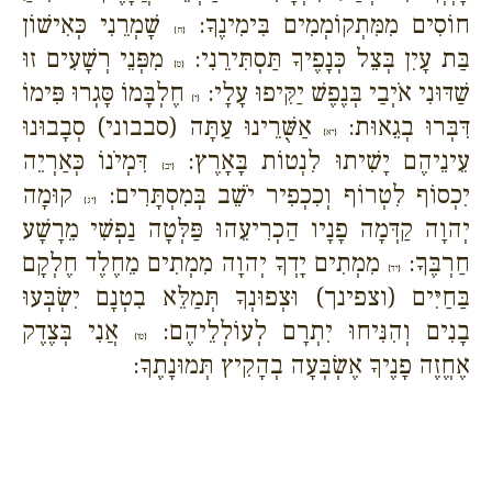
חוֹסִים מִמִּתְקוֹמְמִים בִּימִינֶךָ:
שָׁמְרֵנִי כְּאִישׁוֹן
{ח}
בַּת עָיִן בְּצֵל כְּנָפֶיךָ תַּסְתִּירֵנִי:
מִפְּנֵי רְשָׁעִים זוּ
{ט}
שַׁדּוּנִי אֹיְבַי בְּנֶפֶשׁ יַקִּיפוּ עָלָי:
חֶלְבָּמוֹ סָּגְרוּ פִּימוֹ
{י}
דִּבְּרוּ בְגֵאוּת:
אַשֻּׁרֵינוּ עַתָּה (סבבוני) סְבָבוּנוּ
{יא}
עֵינֵיהֶם יָשִׁיתוּ לִנְטוֹת בָּאָרֶץ:
דִּמְיֹנוֹ כְּאַרְיֵה
{יב}
יִכְסוֹף לִטְרוֹף וְכִכְפִיר יֹשֵׁב בְּמִסְתָּרִים:
קוּמָה
{יג}
יְהוָה קַדְּמָה פָנָיו הַכְרִיעֵהוּ פַּלְּטָה נַפְשִׁי מֵרָשָׁע
חַרְבֶּךָ:
מִמְתִים יָדְךָ יְהוָה מִמְתִים מֵחֶלֶד חֶלְקָם
{יד}
בַּחַיִּים (וצפינך) וּצְפוּנְךָ תְּמַלֵּא בִטְנָם יִשְׂבְּעוּ
בָנִים וְהִנִּיחוּ יִתְרָם לְעוֹלְלֵיהֶם:
אֲנִי בְּצֶדֶק
{טו}
אֶחֱזֶה פָנֶיךָ אֶשְׂבְּעָה בְהָקִיץ תְּמוּנָתֶךָ: