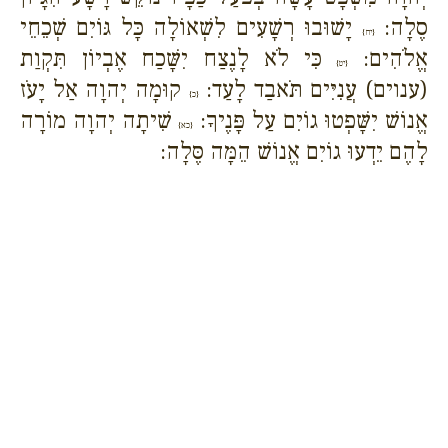
סֶלָה:
יָשׁוּבוּ רְשָׁעִים לִשְׁאוֹלָה כָּל גּוֹיִם שְׁכֵחֵי
{יח}
אֱלֹהִים:
כִּי לֹא לָנֶצַח יִשָּׁכַח אֶבְיוֹן תִּקְוַת
{יט}
(ענוים) עֲנִיִּים תֹּאבַד לָעַד:
קוּמָה יְהוָה אַל יָעֹז
{כ}
אֱנוֹשׁ יִשָּׁפְטוּ גוֹיִם עַל פָּנֶיךָ:
שִׁיתָה יְהוָה מוֹרָה
{כא}
לָהֶם יֵדְעוּ גוֹיִם אֱנוֹשׁ הֵמָּה סֶּלָה: