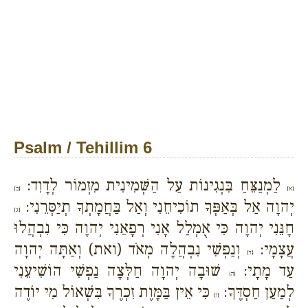
Psalm / Tehillim 6
לַמְנַצֵּחַ בִּנְגִינוֹת עַל הַשְּׁמִינִית מִזְמוֹר לְדָוִד:
{א}
{ב}
יְהוָה אַל בְּאַפְּךָ תוֹכִיחֵנִי וְאַל בַּחֲמָתְךָ תְיַסְּרֵנִי:
{ג}
חָנֵּנִי יְהוָה כִּי אֻמְלַל אָנִי רְפָאֵנִי יְהוָה כִּי נִבְהֲלוּ
עֲצָמָי:
וְנַפְשִׁי נִבְהֲלָה מְאֹד (ואת) וְאַתָּה יְהוָה
{ד}
עַד מָתָי:
שׁוּבָה יְהוָה חַלְּצָה נַפְשִׁי הוֹשִׁיעֵנִי
{ה}
לְמַעַן חַסְדֶּךָ:
כִּי אֵין בַּמָּוֶת זִכְרֶךָ בִּשְׁאוֹל מִי יוֹדֶה
{ו}