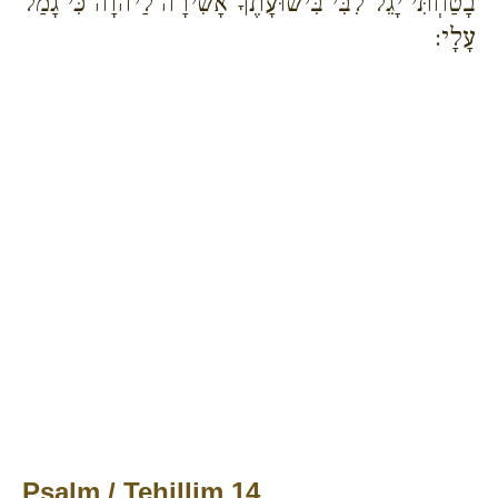
בָטַחְתִּי יָגֵל לִבִּי בִּישׁוּעָתֶךָ אָשִׁירָה לַיהוָה כִּי גָמַל
עָלָי:
Psalm / Tehillim 14