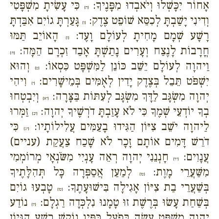
אָחוֹר יִכָּשְׁלוּ וְיֹאבְדוּ מִפָּנֶיךָ:
כִּי עָשִׂיתָ מִשְׁפָּטִי
{ה}
וְדִינִי יָשַׁבְתָּ לְכִסֵּא שׁוֹפֵט צֶדֶק:
גָּעַרְתָּ גוֹיִם אִבַּדְתָּ
{ו}
רָשָׁע שְׁמָם מָחִיתָ לְעוֹלָם וָעֶד:
הָאוֹיֵב תַּמּוּ
{ז}
חֳרָבוֹת לָנֶצַח וְעָרִים נָתַשְׁתָּ אָבַד זִכְרָם הֵמָּה:
{ח}
וַיהוָה לְעוֹלָם יֵשֵׁב כּוֹנֵן לַמִּשְׁפָּט כִּסְאוֹ:
וְהוּא
{ט}
יִשְׁפֹּט תֵּבֵל בְּצֶדֶק יָדִין לְאֻמִּים בְּמֵישָׁרִים:
וִיהִי
{י}
יְהוָה מִשְׂגָּב לַדָּךְ מִשְׂגָּב לְעִתּוֹת בַּצָּרָה:
וְיִבְטְחוּ
{יא}
בְךָ יוֹדְעֵי שְׁמֶךָ כִּי לֹא עָזַבְתָּ דֹרְשֶׁיךָ יְהוָה:
זַמְּרוּ
{יב}
לַיהוָה יֹשֵׁב צִיּוֹן הַגִּידוּ בָעַמִּים עֲלִילוֹתָיו:
כִּי
{יג}
דֹרֵשׁ דָּמִים אוֹתָם זָכָר לֹא שָׁכַח צַעֲקַת (עניים)
עֲנָוִים:
חָנְנֵנִי יְהוָה רְאֵה עָנְיִי מִשֹּׂנְאָי מְרוֹמְמִי
{יד}
מִשַּׁעֲרֵי מָוֶת:
לְמַעַן אֲסַפְּרָה כָּל תְּהִלָּתֶיךָ
{טו}
בְּשַׁעֲרֵי בַת צִיּוֹן אָגִילָה בִּישׁוּעָתֶךָ:
טָבְעוּ גוֹיִם
{טז}
בְּשַׁחַת עָשׂוּ בְּרֶשֶׁת זוּ טָמָנוּ נִלְכְּדָה רַגְלָם:
נוֹדַע
{יז}
יְהוָה מִשְׁפָּט עָשָׂה בְּפֹעַל כַּפָּיו נוֹקֵשׁ רָשָׁע הִגָּיוֹן