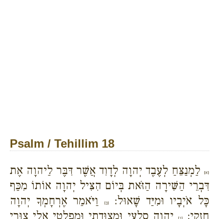
Psalm / Tehillim 18
לַמְנַצֵּחַ לְעֶבֶד יְהוָה לְדָוִד אֲשֶׁר דִּבֶּר לַיהוָה אֶת
{א}
דִּבְרֵי הַשִּׁירָה הַזֹּאת בְּיוֹם הִצִּיל יְהוָה אוֹתוֹ מִכַּף
כָּל אֹיְבָיו וּמִיַּד שָׁאוּל:
וַיֹּאמַר אֶרְחָמְךָ יְהוָה
{ב}
חִזְקִי:
יְהוָה סַלְעִי וּמְצוּדָתִי וּמְפַלְטִי אֵלִי צוּרִי
{ג}