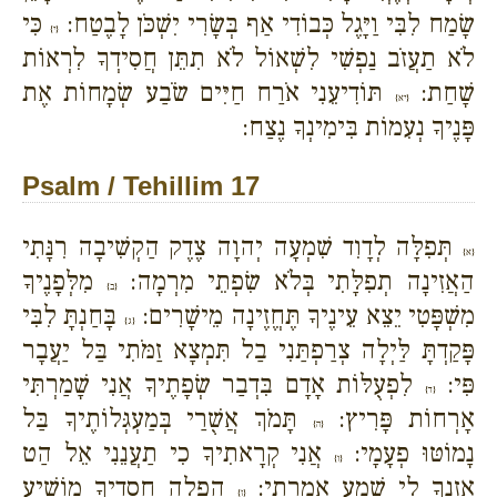
שָׂמַח לִבִּי וַיָּגֶל כְּבוֹדִי אַף בְּשָׂרִי יִשְׁכֹּן לָבֶטַח:
כִּי
{י}
לֹא תַעֲזֹב נַפְשִׁי לִשְׁאוֹל לֹא תִתֵּן חֲסִידְךָ לִרְאוֹת
שָׁחַת:
תּוֹדִיעֵנִי אֹרַח חַיִּים שֹׂבַע שְׂמָחוֹת אֶת
{יא}
פָּנֶיךָ נְעִמוֹת בִּימִינְךָ נֶצַח:
Psalm / Tehillim 17
תְּפִלָּה לְדָוִד שִׁמְעָה יְהוָה צֶדֶק הַקְשִׁיבָה רִנָּתִי
{א}
הַאֲזִינָה תְפִלָּתִי בְּלֹא שִׂפְתֵי מִרְמָה:
מִלְּפָנֶיךָ
{ב}
מִשְׁפָּטִי יֵצֵא עֵינֶיךָ תֶּחֱזֶינָה מֵישָׁרִים:
בָּחַנְתָּ לִבִּי
{ג}
פָּקַדְתָּ לַּיְלָה צְרַפְתַּנִי בַל תִּמְצָא זַמֹּתִי בַּל יַעֲבָר
פִּי:
לִפְעֻלּוֹת אָדָם בִּדְבַר שְׂפָתֶיךָ אֲנִי שָׁמַרְתִּי
{ד}
אָרְחוֹת פָּרִיץ:
תָּמֹךְ אֲשֻׁרַי בְּמַעְגְּלוֹתֶיךָ בַּל
{ה}
נָמוֹטּוּ פְעָמָי:
אֲנִי קְרָאתִיךָ כִי תַעֲנֵנִי אֵל הַט
{ו}
אָזְנְךָ לִי שְׁמַע אִמְרָתִי:
הַפְלֵה חֲסָדֶיךָ מוֹשִׁיעַ
{ז}