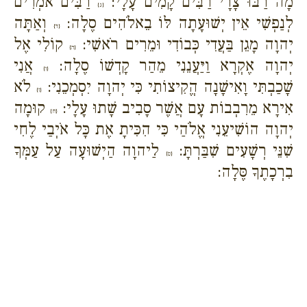
מָה רַבּוּ צָרָי רַבִּים קָמִים עָלָי:
רַבִּים אֹמְרִים
{ג}
לְנַפְשִׁי אֵין יְשׁוּעָתָה לּוֹ בֵאלֹהִים סֶלָה:
וְאַתָּה
{ד}
יְהוָה מָגֵן בַּעֲדִי כְּבוֹדִי וּמֵרִים רֹאשִׁי:
קוֹלִי אֶל
{ה}
יְהוָה אֶקְרָא וַיַּעֲנֵנִי מֵהַר קָדְשׁוֹ סֶלָה:
אֲנִי
{ו}
שָׁכַבְתִּי וָאִישָׁנָה הֱקִיצוֹתִי כִּי יְהוָה יִסְמְכֵנִי:
לֹא
{ז}
אִירָא מֵרִבְבוֹת עָם אֲשֶׁר סָבִיב שָׁתוּ עָלָי:
קוּמָה
{ח}
יְהוָה הוֹשִׁיעֵנִי אֱלֹהַי כִּי הִכִּיתָ אֶת כָּל אֹיְבַי לֶחִי
שִׁנֵּי רְשָׁעִים שִׁבַּרְתָּ:
לַיהוָה הַיְשׁוּעָה עַל עַמְּךָ
{ט}
בִרְכָתֶךָ סֶּלָה: