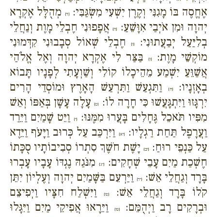
אֶחֱסֶה בּוֹ מָגִנִּי וְקֶרֶן יִשְׁעִי מִשְׂגַּבִּי:
מְהֻלָּל אֶקְרָא
{ד}
יְהוָה וּמִן אֹיְבַי אִוָּשֵׁעַ:
אֲפָפוּנִי חֶבְלֵי מָוֶת וְנַחֲלֵי
{ה}
בְלִיַּעַל יְבַעֲתוּנִי:
חֶבְלֵי שְׁאוֹל סְבָבוּנִי קִדְּמוּנִי
{ו}
מוֹקְשֵׁי מָוֶת:
בַּצַּר לִי אֶקְרָא יְהוָה וְאֶל אֱלֹהַי
{ז}
אֲשַׁוֵּעַ יִשְׁמַע מֵהֵיכָלוֹ קוֹלִי וְשַׁוְעָתִי לְפָנָיו תָּבוֹא
בְאָזְנָיו:
וַתִּגְעַשׁ וַתִּרְעַשׁ הָאָרֶץ וּמוֹסְדֵי הָרִים
{ח}
יִרְגָּזוּ וַיִּתְגָּעֲשׁוּ כִּי חָרָה לוֹ:
עָלָה עָשָׁן בְּאַפּוֹ וְאֵשׁ
{ט}
מִפִּיו תֹּאכֵל גֶּחָלִים בָּעֲרוּ מִמֶּנּוּ:
וַיֵּט שָׁמַיִם וַיֵּרַד
{י}
וַעֲרָפֶל תַּחַת רַגְלָיו:
וַיִּרְכַּב עַל כְּרוּב וַיָּעֹף וַיֵּדֶא
{יא}
עַל כַּנְפֵי רוּחַ:
יָשֶׁת חֹשֶׁךְ סִתְרוֹ סְבִיבוֹתָיו סֻכָּתוֹ
{יב}
חֶשְׁכַת מַיִם עָבֵי שְׁחָקִים:
מִנֹּגַהּ נֶגְדּוֹ עָבָיו עָבְרוּ
{יג}
בָּרָד וְגַחֲלֵי אֵשׁ:
וַיַּרְעֵם בַּשָּׁמַיִם יְהוָה וְעֶלְיוֹן יִתֵּן
{יד}
קֹלוֹ בָּרָד וְגַחֲלֵי אֵשׁ:
וַיִּשְׁלַח חִצָּיו וַיְפִיצֵם
{טו}
וּבְרָקִים רָב וַיְהֻמֵּם:
וַיֵּרָאוּ אֲפִיקֵי מַיִם וַיִּגָּלוּ
{טז}