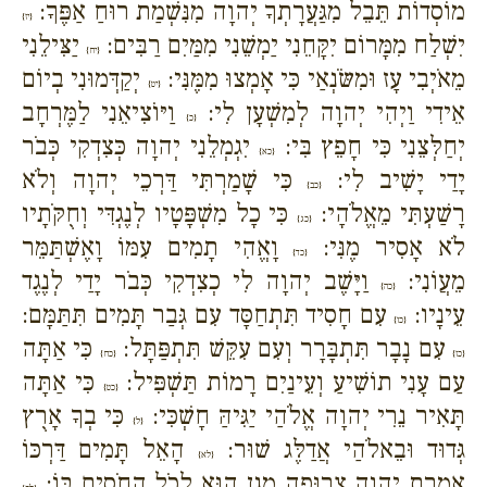
מוֹסְדוֹת תֵּבֵל מִגַּעֲרָתְךָ יְהוָה מִנִּשְׁמַת רוּחַ אַפֶּךָ:
{יז}
יִשְׁלַח מִמָּרוֹם יִקָּחֵנִי יַמְשֵׁנִי מִמַּיִם רַבִּים:
יַצִּילֵנִי
{יח}
מֵאֹיְבִי עָז וּמִשֹּׂנְאַי כִּי אָמְצוּ מִמֶּנִּי:
יְקַדְּמוּנִי בְיוֹם
{יט}
אֵידִי וַיְהִי יְהוָה לְמִשְׁעָן לִי:
וַיּוֹצִיאֵנִי לַמֶּרְחָב
{כ}
יְחַלְּצֵנִי כִּי חָפֵץ בִּי:
יִגְמְלֵנִי יְהוָה כְּצִדְקִי כְּבֹר
{כא}
יָדַי יָשִׁיב לִי:
כִּי שָׁמַרְתִּי דַּרְכֵי יְהוָה וְלֹא
{כב}
רָשַׁעְתִּי מֵאֱלֹהָי:
כִּי כָל מִשְׁפָּטָיו לְנֶגְדִּי וְחֻקֹּתָיו
{כג}
לֹא אָסִיר מֶנִּי:
וָאֱהִי תָמִים עִמּוֹ וָאֶשְׁתַּמֵּר
{כד}
מֵעֲוֹנִי:
וַיָּשֶׁב יְהוָה לִי כְצִדְקִי כְּבֹר יָדַי לְנֶגֶד
{כה}
עֵינָיו:
עִם חָסִיד תִּתְחַסָּד עִם גְּבַר תָּמִים תִּתַּמָּם:
{כו}
עִם נָבָר תִּתְבָּרָר וְעִם עִקֵּשׁ תִּתְפַּתָּל:
כִּי אַתָּה
{כז}
{כח}
עַם עָנִי תוֹשִׁיעַ וְעֵינַיִם רָמוֹת תַּשְׁפִּיל:
כִּי אַתָּה
{כט}
תָּאִיר נֵרִי יְהוָה אֱלֹהַי יַגִּיהַּ חָשְׁכִּי:
כִּי בְךָ אָרֻץ
{ל}
גְּדוּד וּבֵאלֹהַי אֲדַלֶּג שׁוּר:
הָאֵל תָּמִים דַּרְכּוֹ
{לא}
אִמְרַת יְהוָה צְרוּפָה מָגֵן הוּא לְכֹל הַחֹסִים בּוֹ: