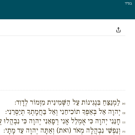
בס''ד
לַמְנַצֵּחַ בִּנְגִינוֹת עַל הַשְּׁמִינִית מִזְמוֹר לְדָוִד:
{א}
יְהוָה אַל בְּאַפְּךָ תוֹכִיחֵנִי וְאַל בַּחֲמָתְךָ תְיַסְּרֵנִי:
{ב}
חָנֵּנִי יְהוָה כִּי אֻמְלַל אָנִי רְפָאֵנִי יְהוָה כִּי נִבְהֲלוּ ע
{ג}
וְנַפְשִׁי נִבְהֲלָה מְאֹד (ואת) וְאַתָּה יְהוָה עַד מָתָי:
{ד}