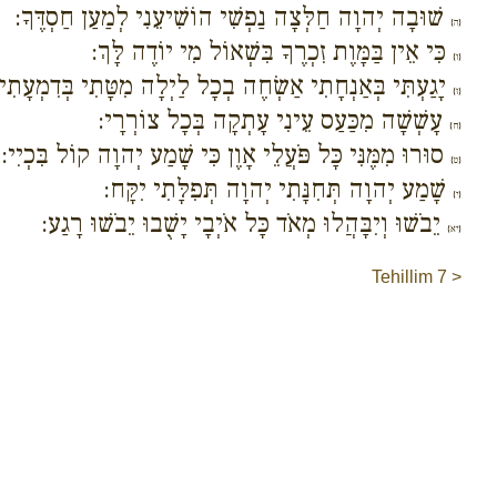
שׁוּבָה יְהוָה חַלְּצָה נַפְשִׁי הוֹשִׁיעֵנִי לְמַעַן חַסְדֶּךָ:
{ה}
כִּי אֵין בַּמָּוֶת זִכְרֶךָ בִּשְׁאוֹל מִי יוֹדֶה לָּךְ:
{ו}
יָגַעְתִּי בְּאַנְחָתִי אַשְׂחֶה בְכָל לַיְלָה מִטָּתִי בְּדִמְעָתִ
{ז}
עָשְׁשָׁה מִכַּעַס עֵינִי עָתְקָה בְּכָל צוֹרְרָי:
{ח}
סוּרוּ מִמֶּנִּי כָּל פֹּעֲלֵי אָוֶן כִּי שָׁמַע יְהוָה קוֹל בִּכְיִי:
{ט}
שָׁמַע יְהוָה תְּחִנָּתִי יְהוָה תְּפִלָּתִי יִקָּח:
{י}
יֵבֹשׁוּ וְיִבָּהֲלוּ מְאֹד כָּל אֹיְבָי יָשֻׁבוּ יֵבֹשׁוּ רָגַע:
{יא}
Tehillim 7 >