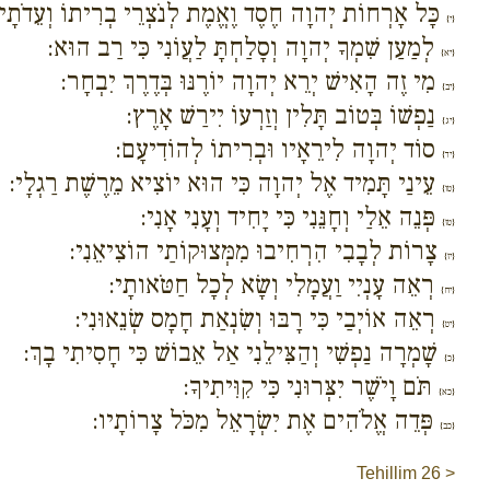
כָּל אָרְחוֹת יְהוָה חֶסֶד וֶאֱמֶת לְנֹצְרֵי בְרִיתוֹ וְעֵדֹתָי
{י}
לְמַעַן שִׁמְךָ יְהוָה וְסָלַחְתָּ לַעֲוֹנִי כִּי רַב הוּא:
{יא}
מִי זֶה הָאִישׁ יְרֵא יְהוָה יוֹרֶנּוּ בְּדֶרֶךְ יִבְחָר:
{יב}
נַפְשׁוֹ בְּטוֹב תָּלִין וְזַרְעוֹ יִירַשׁ אָרֶץ:
{יג}
סוֹד יְהוָה לִירֵאָיו וּבְרִיתוֹ לְהוֹדִיעָם:
{יד}
עֵינַי תָּמִיד אֶל יְהוָה כִּי הוּא יוֹצִיא מֵרֶשֶׁת רַגְלָי:
{טו}
פְּנֵה אֵלַי וְחָנֵּנִי כִּי יָחִיד וְעָנִי אָנִי:
{טז}
צָרוֹת לְבָבִי הִרְחִיבוּ מִמְּצוּקוֹתַי הוֹצִיאֵנִי:
{יז}
רְאֵה עָנְיִי וַעֲמָלִי וְשָׂא לְכָל חַטֹּאותָי:
{יח}
רְאֵה אוֹיְבַי כִּי רָבּוּ וְשִׂנְאַת חָמָס שְׂנֵאוּנִי:
{יט}
שָׁמְרָה נַפְשִׁי וְהַצִּילֵנִי אַל אֵבוֹשׁ כִּי חָסִיתִי בָךְ:
{כ}
תֹּם וָיֹשֶׁר יִצְּרוּנִי כִּי קִוִּיתִיךָ:
{כא}
פְּדֵה אֱלֹהִים אֶת יִשְׂרָאֵל מִכֹּל צָרוֹתָיו:
{כב}
Tehillim 26 >