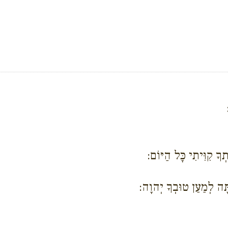
ְךָ קִוִּיתִי כָּל הַיּוֹם:
תָּה לְמַעַן טוּבְךָ יְהוָה: