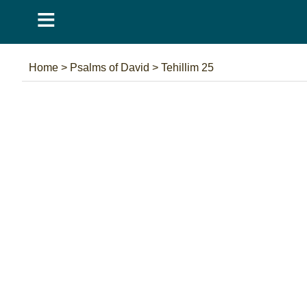
≡
Home
>
Psalms of David
>
Tehillim 25