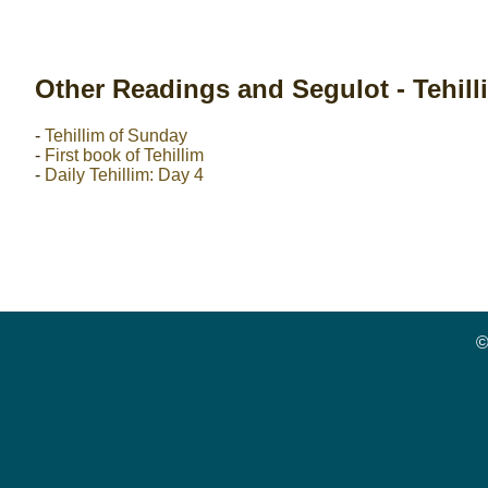
Other Readings and Segulot - Tehill
-
Tehillim of Sunday
-
First book of Tehillim
-
Daily Tehillim: Day 4
©