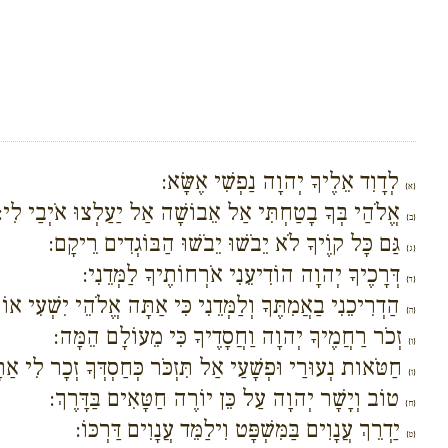
לְדָוִד אֵלֶיךָ יְהוָה נַפְשִׁי אֶשָּׂא:
{א}
אֱלֹהַי בְּךָ בָטַחְתִּי אַל אֵבוֹשָׁה אַל יַעַלְצוּ אֹיְבַי לִי:
{ב}
גַּם כָּל קוֶֹיךָ לֹא יֵבֹשׁוּ יֵבֹשׁוּ הַבּוֹגְדִים רֵיקָם:
{ג}
דְּרָכֶיךָ יְהוָה הוֹדִיעֵנִי אֹרְחוֹתֶיךָ לַמְּדֵנִי:
{ד}
הַדְרִיכֵנִי בַאֲמִתֶּךָ וְלַמְּדֵנִי כִּי אַתָּה אֱלֹהֵי יִשְׁעִי אוֹת
{ה}
זְכֹר רַחֲמֶיךָ יְהוָה וַחֲסָדֶיךָ כִּי מֵעוֹלָם הֵמָּה:
{ו}
חַטֹּאות נְעוּרַי וּפְשָׁעַי אַל תִּזְכֹּר כְּחַסְדְּךָ זְכָר לִי אַ
{ז}
טוֹב וְיָשָׁר יְהוָה עַל כֵּן יוֹרֶה חַטָּאִים בַּדָּרֶךְ:
{ח}
יַדְרֵךְ עֲנָוִים בַּמִּשְׁפָּט וִילַמֵּד עֲנָוִים דַּרְכּוֹ:
{ט}