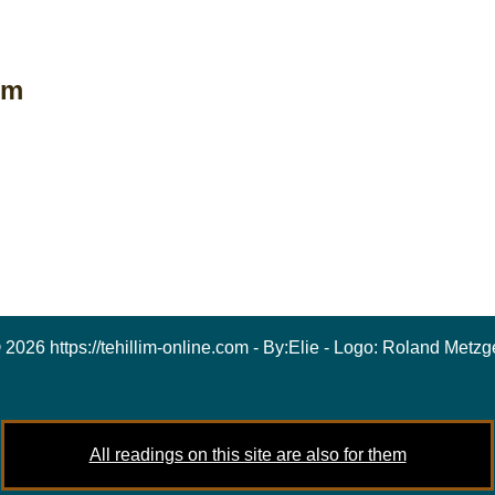
im
 2026 https://tehillim-online.com - By:
Elie
- Logo:
Roland Metzg
All readings on this site are also for them