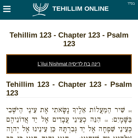
≡
בס''ד
TEHILLIM ONLINE
Tehillim 123
- Chapter 123 - Psalm
123
L'ilui Nishmat רינה בת לדיסיה
Tehillim 123 - Chapter 123 - Psalm
123
שִׁיר הַמַּעֲלוֹת אֵלֶיךָ נָשָׂאתִי אֶת עֵינַי הַיֹּשְׁבִי
{א}
בַּשָּׁמָיִם:
הִנֵּה כְעֵינֵי עֲבָדִים אֶל יַד אֲדוֹנֵיהֶם
{ב}
כְּעֵינֵי שִׁפְחָה אֶל יַד גְּבִרְתָּהּ כֵּן עֵינֵינוּ אֶל יְהוָה