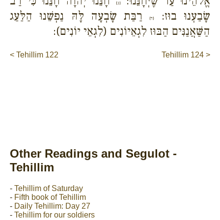
אֱלֹהֵינוּ עַד שֶׁיְּחָנֵּנוּ:
חָנֵּנוּ יְהוָה חָנֵּנוּ כִּי רַב
{ג}
שָׂבַעְנוּ בוּז:
רַבַּת שָׂבְעָה לָּהּ נַפְשֵׁנוּ הַלַּעַג
{ד}
הַשַּׁאֲנַנִּים הַבּוּז לִגְאֵיוֹנִים (לִגְאֵי יוֹנִים):
< Tehillim 122
Tehillim 124 >
Other Readings and Segulot -
Tehillim
-
Tehillim of Saturday
-
Fifth book of Tehillim
-
Daily Tehillim: Day 27
-
Tehillim for our soldiers