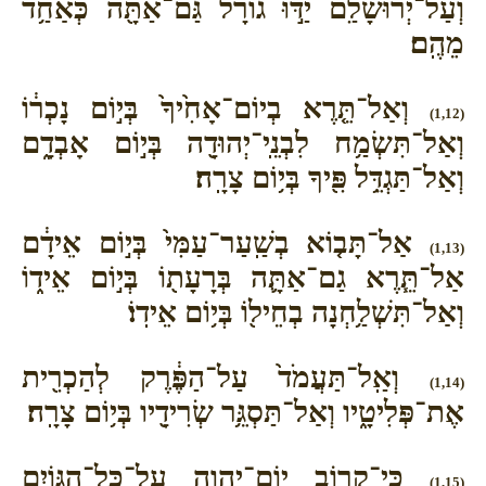
וְעַל־יְרוּשָׁלִַ֙ם֙ יַדּ֣וּ גוֹרָ֔ל גַּם־אַתָּ֖ה כְּאַחַ֥ד
מֵהֶֽם׃
וְאַל־תֵּ֤רֶא בְיוֹם־אָחִ֙יךָ֙ בְּי֣וֹם נָכְר֔וֹ
(1,12)
וְאַל־תִּשְׂמַ֥ח לִבְנֵֽי־יְהוּדָ֖ה בְּי֣וֹם אָבְדָ֑ם
וְאַל־תַּגְדֵּ֥ל פִּ֖יךָ בְּי֥וֹם צָרָֽה׃
אַל־תָּב֤וֹא בְשַֽׁעַר־עַמִּי֙ בְּי֣וֹם אֵידָ֔ם
(1,13)
אַל־תֵּ֧רֶא גַם־אַתָּ֛ה בְּרָעָת֖וֹ בְּי֣וֹם אֵיד֑וֹ
וְאַל־תִּשְׁלַ֥חְנָה בְחֵיל֖וֹ בְּי֥וֹם אֵידֽוֹ׃
וְאַֽל־תַּעֲמֹד֙ עַל־הַפֶּ֔רֶק לְהַכְרִ֖ית
(1,14)
אֶת־פְּלִיטָ֑יו וְאַל־תַּסְגֵּ֥ר שְׂרִידָ֖יו בְּי֥וֹם צָרָֽה׃
כִּֽי־קָר֥וֹב יוֹם־יְהוָ֖ה עַל־כָּל־הַגּוֹיִ֑ם
(1,15)