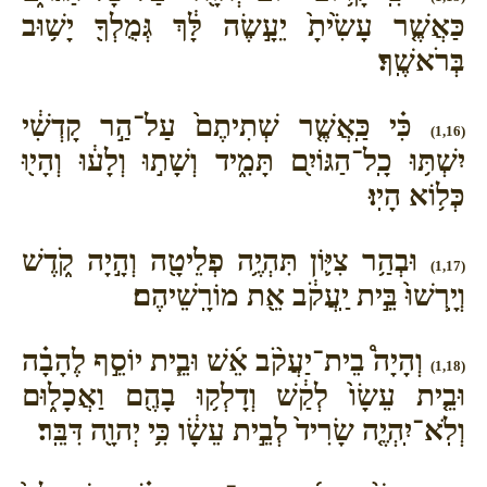
כַּאֲשֶׁ֤ר עָשִׂ֙יתָ֙ יֵעָ֣שֶׂה לָּ֔ךְ גְּמֻלְךָ֖ יָשׁ֥וּב
בְּרֹאשֶֽׁךָ׃
כִּ֗י כַּֽאֲשֶׁ֤ר שְׁתִיתֶם֙ עַל־הַ֣ר קָדְשִׁ֔י
(1,16)
יִשְׁתּ֥וּ כָֽל־הַגּוֹיִ֖ם תָּמִ֑יד וְשָׁת֣וּ וְלָע֔וּ וְהָי֖וּ
כְּל֥וֹא הָיֽוּ׃
וּבְהַ֥ר צִיּ֛וֹן תִּהְיֶ֥ה פְלֵיטָ֖ה וְהָ֣יָה קֹ֑דֶשׁ
(1,17)
וְיָֽרְשׁוּ֙ בֵּ֣ית יַֽעֲקֹ֔ב אֵ֖ת מוֹרָֽשֵׁיהֶם׃
וְהָיָה֩ בֵית־יַעֲקֹ֨ב אֵ֜שׁ וּבֵ֧ית יוֹסֵ֣ף לֶהָבָ֗ה
(1,18)
וּבֵ֤ית עֵשָׂו֙ לְקַ֔שׁ וְדָלְק֥וּ בָהֶ֖ם וַאֲכָל֑וּם
וְלֹֽא־יִֽהְיֶ֤ה שָׂרִיד֙ לְבֵ֣ית עֵשָׂ֔ו כִּ֥י יְהוָ֖ה דִּבֵּֽר׃