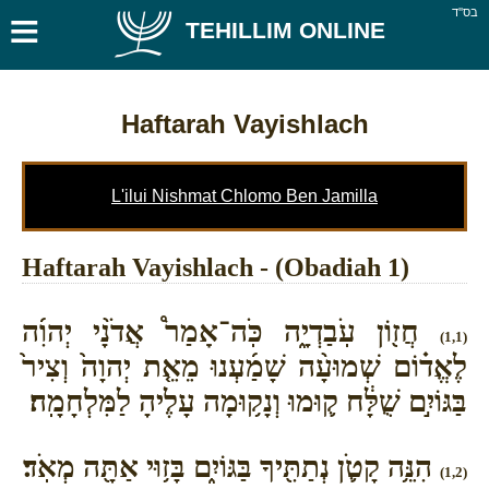
≡
בס''ד
TEHILLIM ONLINE
Haftarah Vayishlach
L'ilui Nishmat Chlomo Ben Jamilla
Haftarah Vayishlach - (Obadiah 1)
חֲז֖וֹן עֹֽבַדְיָ֑ה כֹּֽה־אָמַר֩ אֲדֹנָ֨י יְהוִ֜ה
(1,1)
לֶאֱד֗וֹם שְׁמוּעָ֨ה שָׁמַ֜עְנוּ מֵאֵ֤ת יְהוָה֙ וְצִיר֙
בַּגּוֹיִ֣ם שֻׁלָּ֔ח ק֛וּמוּ וְנָק֥וּמָה עָלֶיהָ לַמִּלְחָמָֽה׃
הִנֵּ֥ה קָטֹ֛ן נְתַתִּ֖יךָ בַּגּוֹיִ֑ם בָּז֥וּי אַתָּ֖ה מְאֹֽד׃
(1,2)