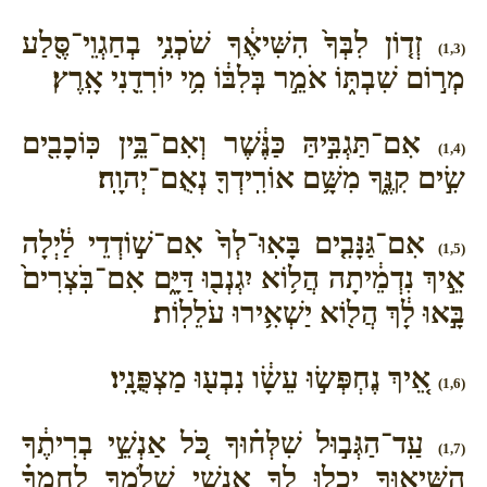
זְד֤וֹן לִבְּךָ֙ הִשִּׁיאֶ֔ךָ שֹׁכְנִ֥י בְחַגְוֵי־סֶּ֖לַע
(1,3)
מְר֣וֹם שִׁבְתּ֑וֹ אֹמֵ֣ר בְּלִבּ֔וֹ מִ֥י יוֹרִדֵ֖נִי אָֽרֶץ׃
אִם־תַּגְבִּ֣יהַּ כַּנֶּ֔שֶׁר וְאִם־בֵּ֥ין כּֽוֹכָבִ֖ים
(1,4)
שִׂ֣ים קִנֶּ֑ךָ מִשָּׁ֥ם אוֹרִֽידְךָ֖ נְאֻם־יְהוָֽה׃
אִם־גַּנָּבִ֤ים בָּאֽוּ־לְךָ֙ אִם־שׁ֣וֹדְדֵי לַ֔יְלָה
(1,5)
אֵ֣יךְ נִדְמֵ֔יתָה הֲל֥וֹא יִגְנְב֖וּ דַּיָּ֑ם אִם־בֹּֽצְרִים֙
בָּ֣אוּ לָ֔ךְ הֲל֖וֹא יַשְׁאִ֥ירוּ עֹלֵלֽוֹת׃
אֵ֚יךְ נֶחְפְּשׂ֣וּ עֵשָׂ֔ו נִבְע֖וּ מַצְפֻּנָֽיו׃
(1,6)
עַֽד־הַגְּב֣וּל שִׁלְּח֗וּךָ כֹּ֚ל אַנְשֵׁ֣י בְרִיתֶ֔ךָ
(1,7)
הִשִּׁיא֛וּךָ יָכְל֥וּ לְךָ֖ אַנְשֵׁ֣י שְׁלֹמֶ֑ךָ לַחְמְךָ֗