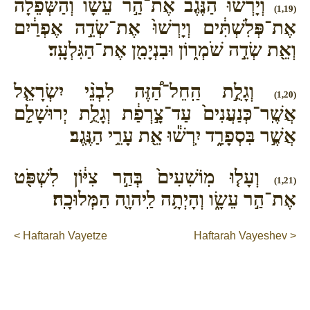
וְיָרְשׁ֨וּ הַנֶּ֜גֶב אֶת־הַ֣ר עֵשָׂ֗ו וְהַשְּׁפֵלָה֙
(1,19)
אֶת־פְּלִשְׁתִּ֔ים וְיָרְשׁוּ֙ אֶת־שְׂדֵ֣ה אֶפְרַ֔יִם
וְאֵ֖ת שְׂדֵ֣ה שֹׁמְר֑וֹן וּבִנְיָמִ֖ן אֶת־הַגִּלְעָֽד׃
וְגָלֻ֣ת הַֽחֵל־הַ֠זֶּה לִבְנֵ֨י יִשְׂרָאֵ֤ל
(1,20)
אֲשֶֽׁר־כְּנַעֲנִים֙ עַד־צָ֣רְפַ֔ת וְגָלֻ֥ת יְרוּשָׁלִַ֖ם
אֲשֶׁ֣ר בִּסְפָרַ֑ד יִֽרְשׁ֕וּ אֵ֖ת עָרֵ֥י הַנֶּֽגֶב׃
וְעָל֤וּ מֽוֹשִׁעִים֙ בְּהַ֣ר צִיּ֔וֹן לִשְׁפֹּ֖ט
(1,21)
אֶת־הַ֣ר עֵשָׂ֑ו וְהָיְתָ֥ה לַֽיהוָ֖ה הַמְּלוּכָֽה׃
< Haftarah Vayetze
Haftarah Vayeshev >