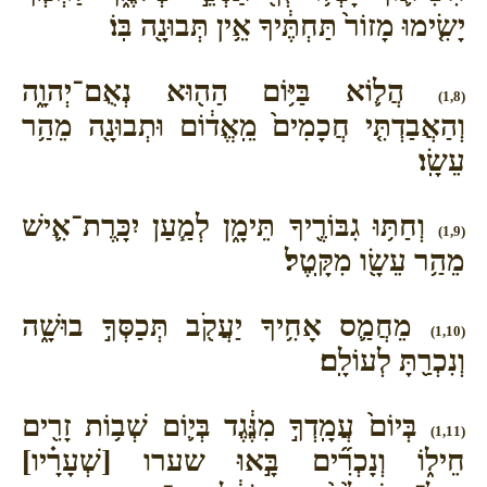
יָשִׂ֤ימוּ מָזוֹר֙ תַּחְתֶּ֔יךָ אֵ֥ין תְּבוּנָ֖ה בּֽוֹ׃
הֲל֛וֹא בַּיּ֥וֹם הַה֖וּא נְאֻם־יְהוָ֑ה
(1,8)
וְהַאֲבַדְתִּ֤י חֲכָמִים֙ מֵֽאֱד֔וֹם וּתְבוּנָ֖ה מֵהַ֥ר
עֵשָֽׂו׃
וְחַתּ֥וּ גִבּוֹרֶ֖יךָ תֵּימָ֑ן לְמַ֧עַן יִכָּֽרֶת־אִ֛ישׁ
(1,9)
מֵהַ֥ר עֵשָׂ֖ו מִקָּֽטֶל׃
מֵחֲמַ֛ס אָחִ֥יךָ יַעֲקֹ֖ב תְּכַסְּךָ֣ בוּשָׁ֑ה
(1,10)
וְנִכְרַ֖תָּ לְעוֹלָֽם׃
בְּיוֹם֙ עֲמָֽדְךָ֣ מִנֶּ֔גֶד בְּי֛וֹם שְׁב֥וֹת זָרִ֖ים
(1,11)
חֵיל֑וֹ וְנָכְרִ֞ים בָּ֣אוּ שערו [שְׁעָרָ֗יו]