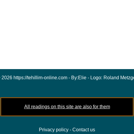
 2026 https://tehillim-online.com - By:
Elie
- Logo:
Roland Metzg
All readings on this site are also for them
Privacy policy
-
Contact us