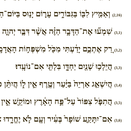
וְאַמִּ֥יץ לִבּ֖וֹ בַּגִּבּוֹרִ֑ים עָר֛וֹם יָנ֥וּס בַּיּוֹ
(2,16)
שִׁמְע֞וּ אֶת־הַדָּבָ֣ר הַזֶּ֗ה אֲשֶׁ֨ר דִּבֶּ֧ר יְהוָ֛ה 
(3,1)
רַ֚ק אֶתְכֶ֣ם יָדַ֔עְתִּי מִכֹּ֖ל מִשְׁפְּח֣וֹת הָאֲדָמָ
(3,2)
הֲיֵלְכ֥וּ שְׁנַ֖יִם יַחְדָּ֑ו בִּלְתִּ֖י אִם־נוֹעָֽדוּ׃
(3,3)
הֲיִשְׁאַ֤ג אַרְיֵה֙ בַּיַּ֔עַר וְטֶ֖רֶף אֵ֣ין ל֑וֹ הֲיִתֵּ֨ן כ
(3,4)
הֲתִפֹּ֤ל צִפּוֹר֙ עַל־פַּ֣ח הָאָ֔רֶץ וּמוֹקֵ֖שׁ אֵ֣ין לָ֑
(3,5)
אִם־יִתָּקַ֤ע שׁוֹפָר֙ בְּעִ֔יר וְעָ֖ם לֹ֣א יֶחֱרָ֑דוּ א
(3,6)