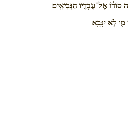
ָ֣ה סוֹד֔וֹ אֶל־עֲבָדָ֖יו הַנְּבִיאִֽים׃
ִ֖י לֹ֥א יִנָּבֵֽא׃