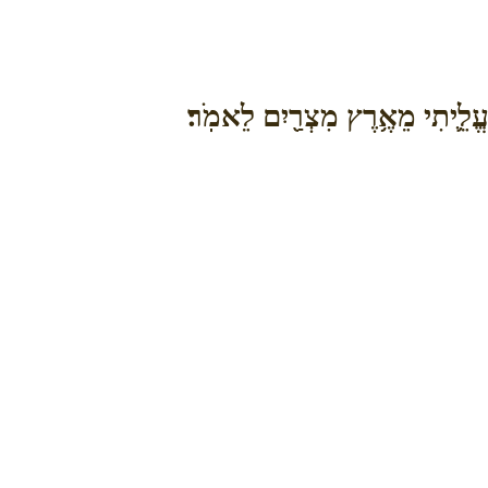
ֶעֱלֵ֛יתִי מֵאֶ֥רֶץ מִצְרַ֖יִם לֵאמֹֽר׃