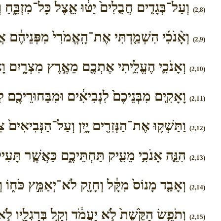
וְעַל־בְּגָדִ֤ים חֲבֻלִים֙ יַטּ֔וּ אֵ֖צֶל כָּל־מִזְבֵּ֑חַ וְי
(2,8)
וְאָ֨נֹכִ֜י הִשְׁמַ֤דְתִּי אֶת־הָֽאֱמֹרִי֙ מִפְּנֵיהֶ֔ם אֲשֶׁ
(2,9)
וְאָנֹכִ֛י הֶעֱלֵ֥יתִי אֶתְכֶ֖ם מֵאֶ֣רֶץ מִצְרָ֑יִם וָא
(2,10)
וָאָקִ֤ים מִבְּנֵיכֶם֙ לִנְבִיאִ֔ים וּמִבַּחוּרֵיכֶ֖ם לִ
(2,11)
וַתַּשְׁק֥וּ אֶת־הַנְּזִרִ֖ים יָ֑יִן וְעַל־הַנְּבִיאִים֙ צִ
(2,12)
הִנֵּ֛ה אָנֹכִ֥י מֵעִ֖יק תַּחְתֵּיכֶ֑ם כַּאֲשֶׁ֤ר תָּעִיק
(2,13)
וְאָבַ֤ד מָנוֹס֙ מִקָּ֔ל וְחָזָ֖ק לֹא־יְאַמֵּ֣ץ כֹּח֑וֹ וְגִ
(2,14)
וְתֹפֵ֤שׂ הַקֶּ֙שֶׁת֙ לֹ֣א יַעֲמֹ֔ד וְקַ֥ל בְּרַגְלָ֖יו לֹ֣א 
(2,15)