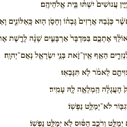
ֵ֤ין עֲנוּשִׁים֙ יִשְׁתּ֔וּ בֵּ֖ית אֱלֹהֵיהֶֽם׃
֨ר כְּגֹ֤בַהּ אֲרָזִים֙ גָּבְה֔וֹ וְחָסֹ֥ן ה֖וּא כָּֽאַלּוֹנִ֑ים וָאַש
וֹלֵ֨ךְ אֶתְכֶ֤ם בַּמִּדְבָּר֙ אַרְבָּעִ֣ים שָׁנָ֔ה לָרֶ֖שֶׁת אֶ
נְזִרִ֑ים הַאַ֥ף אֵֽין־זֹ֛את בְּנֵ֥י יִשְׂרָאֵ֖ל נְאֻם־יְהוָֽה׃
וִּיתֶ֣ם לֵאמֹ֔ר לֹ֖א תִּנָּבְאֽוּ׃
֙ הָעֲגָלָ֔ה הַֽמְלֵאָ֥ה לָ֖הּ עָמִֽיר׃
בּ֖וֹר לֹא־יְמַלֵּ֥ט נַפְשֽׁוֹ׃
יְמַלֵּ֑ט וְרֹכֵ֣ב הַסּ֔וּס לֹ֥א יְמַלֵּ֖ט נַפְשֽׁוֹ׃