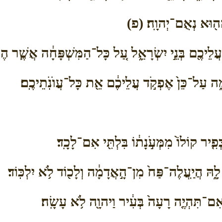
ם־הַה֖וּא נְאֻם־יְהוָֽה׃ (פ)
עֲלֵיכֶ֖ם בְּנֵ֣י יִשְׂרָאֵ֑ל עַ֚ל כָּל־הַמִּשְׁפָּחָ֔ה אֲשֶׁ֧ר ה
֑ה עַל־כֵּן֙ אֶפְקֹ֣ד עֲלֵיכֶ֔ם אֵ֖ת כָּל־עֲוֺנֹֽתֵיכֶֽם׃
ְּפִ֤יר קוֹלוֹ֙ מִמְּעֹ֣נָת֔וֹ בִּלְתִּ֖י אִם־לָכָֽד׃
הּ הֲיַֽעֲלֶה־פַּח֙ מִן־הָ֣אֲדָמָ֔ה וְלָכ֖וֹד לֹ֥א יִלְכּֽוֹד׃
ִם־תִּהְיֶ֤ה רָעָה֙ בְּעִ֔יר וַיהוָ֖ה לֹ֥א עָשָֽׂה׃