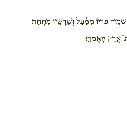
ְׁמִ֤יד פִּרְיוֹ֙ מִמַּ֔עַל וְשָׁרָשָׁ֖יו מִתָּֽחַת׃
ת־אֶ֥רֶץ הָאֱמֹרִֽי׃