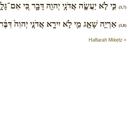
כִּ֣י לֹ֧א יַעֲשֶׂ֛ה אֲדֹנָ֥י יְהוִ֖ה דָּבָ֑ר כִּ֚י אִם־גָּל
(3,7)
אַרְיֵ֥ה שָׁאָ֖ג מִ֣י לֹ֣א יִירָ֑א אֲדֹנָ֤י יְהוִה֙ דִּבֶּ֔ר מ
(3,8)
Haftarah Miketz >