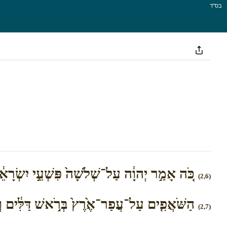
בס''ד
כֹּ֚ה אָמַ֣ר יְהוָ֔ה עַל־שְׁלֹשָׁה֙ פִּשְׁעֵ֣י יִשְׂרָאֵ֔ל 
(2,6)
הַשֹּׁאֲפִ֤ים עַל־עֲפַר־אֶ֙רֶץ֙ בְּרֹ֣אשׁ דַּלִּ֔ים וְדֶ֥רֶ
(2,7)