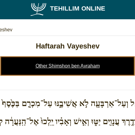
TEHILLIM ONLINE
yeshev
Haftarah Vayeshev
Other Shimshon ben Avraham
וְעַל־אַרְבָּעָ֖ה לֹ֣א אֲשִׁיבֶ֑נּוּ עַל־מִכְרָ֤ם בַּכֶּ֙סֶף֙ צַדִּ
ךְ עֲנָוִ֖ים יַטּ֑וּ וְאִ֣ישׁ וְאָבִ֗יו יֵֽלְכוּ֙ אֶל־הַֽנַּעֲרָ֔ה ל