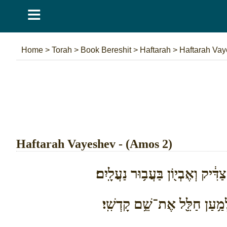
≡
Home
>
Torah
>
Book Bereshit
>
Haftarah
>
Haftarah Va
Haftarah Vayeshev - (Amos 2)
֔יק וְאֶבְי֖וֹן בַּעֲב֥וּר נַעֲלָֽיִם׃
ְמַ֥עַן חַלֵּ֖ל אֶת־שֵׁ֥ם קָדְשִֽׁי׃