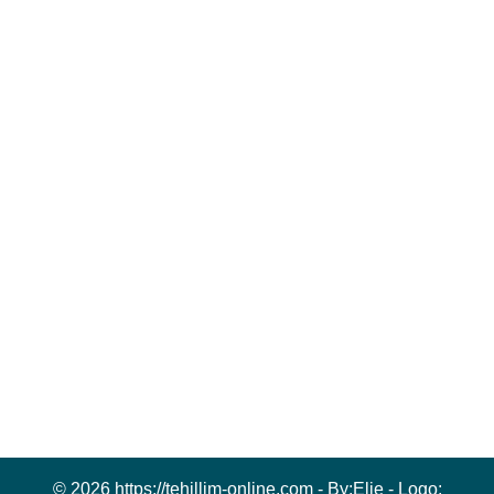
© 2026 https://tehillim-online.com - By:
Elie
- Logo: