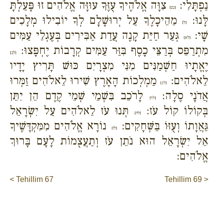
נַפְתָּלִי:
צִוָּה אֱלֹהֶיךָ עֻזֶּךָ עוּזָּה אֱלֹהִים זוּ פָּעַלְתָּ
{כט}
לָּנוּ:
מֵהֵיכָלֶךָ עַל יְרוּשָׁלִָם לְךָ יוֹבִילוּ מְלָכִים
{ל}
שָׁי:
גְּעַר חַיַּת קָנֶה עֲדַת אַבִּירִים בְּעֶגְלֵי עַמִּים
{לא}
מִתְרַפֵּס בְּרַצֵּי כָסֶף בִּזַּר עַמִּים קְרָבוֹת יֶחְפָּצוּ:
{לב}
יֶאֱתָיוּ חַשְׁמַנִּים מִנִּי מִצְרָיִם כּוּשׁ תָּרִיץ יָדָיו
לֵאלֹהִים:
מַמְלְכוֹת הָאָרֶץ שִׁירוּ לֵאלֹהִים זַמְּרוּ
{לג}
אֲדֹנָי סֶלָה:
לָרֹכֵב בִּשְׁמֵי שְׁמֵי קֶדֶם הֵן יִתֵּן
{לד}
בְּקוֹלוֹ קוֹל עֹז:
תְּנוּ עֹז לֵאלֹהִים עַל יִשְׂרָאֵל
{לה}
גַּאֲוָתוֹ וְעֻזּוֹ בַּשְּׁחָקִים:
נוֹרָא אֱלֹהִים מִמִּקְדָּשֶׁיךָ
{לו}
אֵל יִשְׂרָאֵל הוּא נֹתֵן עֹז וְתַעֲצֻמוֹת לָעָם בָּרוּךְ
אֱלֹהִים:
< Tehillim 67
Tehillim 69 >