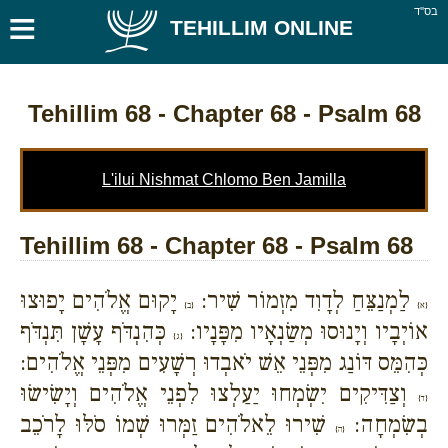
≡
בס''ד
TEHILLIM ONLINE
Tehillim 68
- Chapter 68 - Psalm 68
L'ilui Nishmat Chlomo Ben Jamilla
Tehillim 68 - Chapter 68 - Psalm 68
לַמְנַצֵּחַ לְדָוִד מִזְמוֹר שִׁיר:
יָקוּם אֱלֹהִים יָפוּצוּ
{א}
{ב}
אוֹיְבָיו וְיָנוּסוּ מְשַׂנְאָיו מִפָּנָיו:
כְּהִנְדֹּף עָשָׁן תִּנְדֹּף
{ג}
כְּהִמֵּס דּוֹנַג מִפְּנֵי אֵשׁ יֹאבְדוּ רְשָׁעִים מִפְּנֵי אֱלֹהִים:
וְצַדִּיקִים יִשְׂמְחוּ יַעַלְצוּ לִפְנֵי אֱלֹהִים וְיָשִׂישׂוּ
{ד}
בְשִׂמְחָה:
שִׁירוּ לֵאלֹהִים זַמְּרוּ שְׁמוֹ סֹלּוּ לָרֹכֵב
{ה}