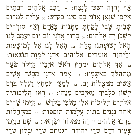
אַף יְהוָה יִשְׁכֹּן לָנֶצַח:
רֶכֶב אֱלֹהִים רִבֹּתַיִם
{יח}
אַלְפֵי שִׁנְאָן אֲדֹנָי בָם סִינַי בַּקֹּדֶשׁ:
עָלִיתָ לַמָּרוֹם
{יט}
שָׁבִיתָ שֶּׁבִי לָקַחְתָּ מַתָּנוֹת בָּאָדָם וְאַף סוֹרְרִים
לִשְׁכֹּן יָהּ אֱלֹהִים:
בָּרוּךְ אֲדֹנָי יוֹם יוֹם יַעֲמָס לָנוּ
{כ}
הָאֵל יְשׁוּעָתֵנוּ סֶלָה:
הָאֵל לָנוּ אֵל לְמוֹשָׁעוֹת
{כא}
וְלֵיהוִה [אומרים: אלוהים] אֲדֹנָי לַמָּוֶת תּוֹצָאוֹת:
אַךְ אֱלֹהִים יִמְחַץ רֹאשׁ אֹיְבָיו קָדְקֹד שֵׂעָר
{כב}
מִתְהַלֵּךְ בַּאֲשָׁמָיו:
אָמַר אֲדֹנָי מִבָּשָׁן אָשִׁיב
{כג}
אָשִׁיב מִמְּצֻלוֹת יָם:
לְמַעַן תִּמְחַץ רַגְלְךָ בְּדָם
{כד}
לְשׁוֹן כְּלָבֶיךָ מֵאֹיְבִים מִנֵּהוּ:
רָאוּ הֲלִיכוֹתֶיךָ
{כה}
אֱלֹהִים הֲלִיכוֹת אֵלִי מַלְכִּי בַקֹּדֶשׁ:
קִדְּמוּ שָׁרִים
{כו}
אַחַר נֹגְנִים בְּתוֹךְ עֲלָמוֹת תּוֹפֵפוֹת:
בְּמַקְהֵלוֹת
{כז}
בָּרְכוּ אֱלֹהִים יְהוָה מִמְּקוֹר יִשְׂרָאֵל:
שָׁם בִּנְיָמִן
{כח}
צָעִיר רֹדֵם שָׂרֵי יְהוּדָה רִגְמָתָם שָׂרֵי זְבֻלוּן שָׂרֵי