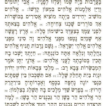
בָּעֲרָבוֹת בְּיָהּ שְׁמוֹ וְעִלְזוּ לְפָנָיו:
אֲבִי יְתוֹמִים
{ו}
וְדַיַּן אַלְמָנוֹת אֱלֹהִים בִּמְעוֹן קָדְשׁוֹ:
אֱלֹהִים
{ז}
מוֹשִׁיב יְחִידִים בַּיְתָה מוֹצִיא אֲסִירִים בַּכּוֹשָׁרוֹת
אַךְ סוֹרְרִים שָׁכְנוּ צְחִיחָה:
אֱלֹהִים בְּצֵאתְךָ
{ח}
לִפְנֵי עַמֶּךָ בְּצַעְדְּךָ בִישִׁימוֹן סֶלָה:
אֶרֶץ רָעָשָׁה
{ט}
אַף שָׁמַיִם נָטְפוּ מִפְּנֵי אֱלֹהִים זֶה סִינַי מִפְּנֵי
אֱלֹהִים אֱלֹהֵי יִשְׂרָאֵל:
גֶּשֶׁם נְדָבוֹת תָּנִיף אֱלֹהִים
{י}
נַחֲלָתְךָ וְנִלְאָה אַתָּה כוֹנַנְתָּהּ:
חַיָּתְךָ יָשְׁבוּ בָהּ
{יא}
תָּכִין בְּטוֹבָתְךָ לֶעָנִי אֱלֹהִים:
אֲדֹנָי יִתֶּן אֹמֶר
{יב}
הַמְבַשְּׂרוֹת צָבָא רָב:
מַלְכֵי צְבָאוֹת יִדֹּדוּן יִדֹּדוּן
{יג}
וּנְוַת בַּיִת תְּחַלֵּק שָׁלָל:
אִם תִּשְׁכְּבוּן בֵּין שְׁפַתָּיִם
{יד}
כַּנְפֵי יוֹנָה נֶחְפָּה בַכֶּסֶף וְאֶבְרוֹתֶיהָ בִּירַקְרַק
חָרוּץ:
בְּפָרֵשׂ שַׁדַּי מְלָכִים בָּהּ תַּשְׁלֵג בְּצַלְמוֹן:
{טו}
{טז}
הַר אֱלֹהִים הַר בָּשָׁן הַר גַּבְנֻנִּים הַר בָּשָׁן:
לָמָּה
{יז}
תְּרַצְּדוּן הָרִים גַּבְנֻנִּים הָהָר חָמַד אֱלֹהִים לְשִׁבְתּוֹ