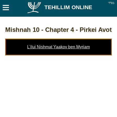
≡
בס''ד
TEHILLIM ONLINE
Mishnah 10
- Chapter 4 - Pirkei Avot
L'ilui Nishmat Yaakov ben Myriam