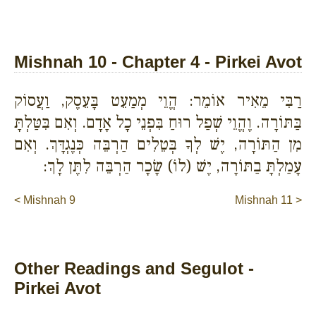
Mishnah 10 - Chapter 4 - Pirkei Avot
רַבִּי מֵאִיר אוֹמֵר: הֱוֵי מְמַעֵט בָּעֵסֶק, וַעֲסוֹק
בַּתּוֹרָה. וֶהֱוֵי שְׁפַל רוּחַ בִּפְנֵי כָל אָדָם. וְאִם בִּטַּלְתָּ
מִן הַתּוֹרָה, יֶשׁ לְךָ בְּטֵלִים הַרְבֵּה כְּנֶגְדָּךְ. וְאִם
עָמַלְתָּ בַתּוֹרָה, יֶשׁ (לוֹ) שָׂכָר הַרְבֵּה לִתֶּן לָךְ:
< Mishnah 9
Mishnah 11 >
Other Readings and Segulot -
Pirkei Avot