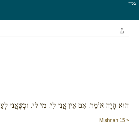
בס''ד
הוּא הָיָה אוֹמֵר, אִם אֵין אֲנִי לִי, מִי לִי. וּכְשֶׁאֲנִי לְע:
Mishnah 15 >