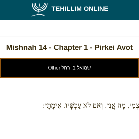
TEHILLIM ONLINE
Mishnah 14
- Chapter 1 - Pirkei Avot
Other שמואל בן רחל
ַצְמִי, מָה אֲנִי. וְאִם לֹא עַכְשָׁיו, אֵימָתָי