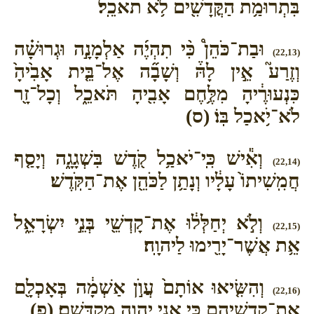
בִּתְרוּמַ֥ת הַקֳּדָשִׁ֖ים לֹ֥א תֹאכֵֽל׃
וּבַת־כֹּהֵן֩ כִּ֨י תִהְיֶ֜ה אַלְמָנָ֣ה וּגְרוּשָׁ֗ה
(22,13)
וְזֶרַע֮ אֵ֣ין לָהּ֒ וְשָׁבָ֞ה אֶל־בֵּ֤ית אָבִ֙יהָ֙
כִּנְעוּרֶ֔יהָ מִלֶּ֥חֶם אָבִ֖יהָ תֹּאכֵ֑ל וְכָל־זָ֖ר
לֹא־יֹ֥אכַל בּֽוֹ׃ (ס)
וְאִ֕ישׁ כִּֽי־יֹאכַ֥ל קֹ֖דֶשׁ בִּשְׁגָגָ֑ה וְיָסַ֤ף
(22,14)
חֲמִֽשִׁיתוֹ֙ עָלָ֔יו וְנָתַ֥ן לַכֹּהֵ֖ן אֶת־הַקֹּֽדֶשׁ׃
וְלֹ֣א יְחַלְּל֔וּ אֶת־קָדְשֵׁ֖י בְּנֵ֣י יִשְׂרָאֵ֑ל
(22,15)
אֵ֥ת אֲשֶׁר־יָרִ֖ימוּ לַיהוָֽה׃
וְהִשִּׂ֤יאוּ אוֹתָם֙ עֲוֺ֣ן אַשְׁמָ֔ה בְּאָכְלָ֖ם
(22,16)
אֶת־קָדְשֵׁיהֶ֑ם כִּ֛י אֲנִ֥י יְהוָ֖ה מְקַדְּשָֽׁם׃ (פ)