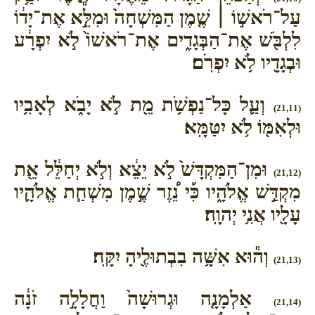
עַל־רֹאשׁ֣וֹ ׀ שֶׁ֤מֶן הַמִּשְׁחָה֙ וּמִלֵּ֣א אֶת־יָד֔וֹ
לִלְבֹּ֖שׁ אֶת־הַבְּגָדִ֑ים אֶת־רֹאשׁוֹ֙ לֹ֣א יִפְרָ֔ע
וּבְגָדָ֖יו לֹ֥א יִפְרֹֽם׃
וְעַ֛ל כָּל־נַפְשֹׁ֥ת מֵ֖ת לֹ֣א יָבֹ֑א לְאָבִ֥יו
(21,11)
וּלְאִמּ֖וֹ לֹ֥א יִטַּמָּֽא׃
וּמִן־הַמִּקְדָּשׁ֙ לֹ֣א יֵצֵ֔א וְלֹ֣א יְחַלֵּ֔ל אֵ֖ת
(21,12)
מִקְדַּ֣שׁ אֱלֹהָ֑יו כִּ֡י נֵ֠זֶר שֶׁ֣מֶן מִשְׁחַ֧ת אֱלֹהָ֛יו
עָלָ֖יו אֲנִ֥י יְהוָֽה׃
וְה֕וּא אִשָּׁ֥ה בִבְתוּלֶ֖יהָ יִקָּֽח׃
(21,13)
אַלְמָנָ֤ה וּגְרוּשָׁה֙ וַחֲלָלָ֣ה זֹנָ֔ה
(21,14)