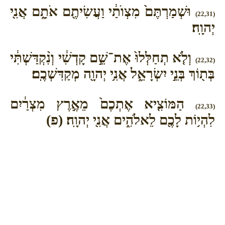
וּשְׁמַרְתֶּם֙ מִצְוֺתַ֔י וַעֲשִׂיתֶ֖ם אֹתָ֑ם אֲנִ֖י
(22,31)
יְהוָֽה׃
וְלֹ֤א תְחַלְּלוּ֙ אֶת־שֵׁ֣ם קָדְשִׁ֔י וְנִ֨קְדַּשְׁתִּ֔י
(22,32)
בְּת֖וֹךְ בְּנֵ֣י יִשְׂרָאֵ֑ל אֲנִ֥י יְהוָ֖ה מְקַדִּשְׁכֶֽם׃
הַמּוֹצִ֤יא אֶתְכֶם֙ מֵאֶ֣רֶץ מִצְרַ֔יִם
(22,33)
לִהְי֥וֹת לָכֶ֖ם לֵאלֹהִ֑ים אֲנִ֖י יְהוָֽה׃ (פ)