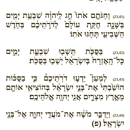
וְחַגֹּתֶ֤ם אֹתוֹ֙ חַ֣ג לַֽיהוָ֔ה שִׁבְעַ֥ת יָמִ֖ים
(23,41)
בַּשָּׁנָ֑ה חֻקַּ֤ת עוֹלָם֙ לְדֹרֹ֣תֵיכֶ֔ם בַּחֹ֥דֶשׁ
הַשְּׁבִיעִ֖י תָּחֹ֥גּוּ אֹתֽוֹ׃
בַּסֻּכֹּ֥ת תֵּשְׁב֖וּ שִׁבְעַ֣ת יָמִ֑ים
(23,42)
כָּל־הָֽאֶזְרָח֙ בְּיִשְׂרָאֵ֔ל יֵשְׁב֖וּ בַּסֻּכֹּֽת׃
לְמַעַן֮ יֵדְע֣וּ דֹרֹֽתֵיכֶם֒ כִּ֣י בַסֻּכּ֗וֹת
(23,43)
הוֹשַׁ֙בְתִּי֙ אֶת־בְּנֵ֣י יִשְׂרָאֵ֔ל בְּהוֹצִיאִ֥י אוֹתָ֖ם
מֵאֶ֣רֶץ מִצְרָ֑יִם אֲנִ֖י יְהוָ֥ה אֱלֹהֵיכֶֽם׃
וַיְדַבֵּ֣ר מֹשֶׁ֔ה אֶת־מֹעֲדֵ֖י יְהוָ֑ה אֶל־בְּנֵ֖י
(23,44)
יִשְׂרָאֵֽל׃ (פ)