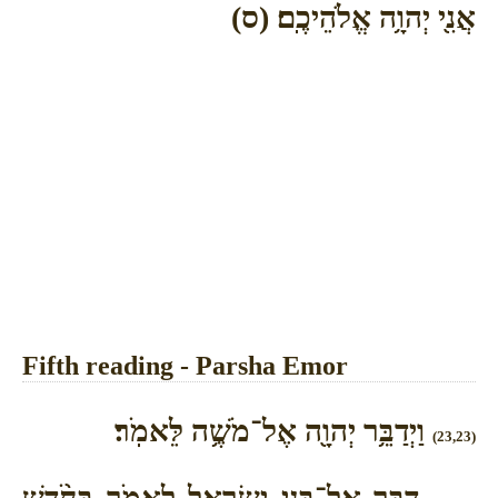
אֲנִ֖י יְהוָ֥ה אֱלֹהֵיכֶֽם׃ (ס)
Fifth reading - Parsha Emor
וַיְדַבֵּ֥ר יְהוָ֖ה אֶל־מֹשֶׁ֥ה לֵּאמֹֽר׃
(23,23)
דַּבֵּ֛ר אֶל־בְּנֵ֥י יִשְׂרָאֵ֖ל לֵאמֹ֑ר בַּחֹ֨דֶשׁ