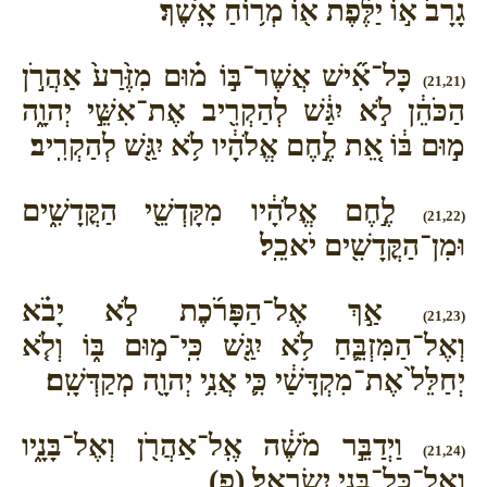
גָרָב֙ א֣וֹ יַלֶּ֔פֶת א֖וֹ מְר֥וֹחַ אָֽשֶׁךְ׃
כָּל־אִ֞ישׁ אֲשֶׁר־בּ֣וֹ מ֗וּם מִזֶּ֙רַע֙ אַהֲרֹ֣ן
(21,21)
הַכֹּהֵ֔ן לֹ֣א יִגַּ֔שׁ לְהַקְרִ֖יב אֶת־אִשֵּׁ֣י יְהוָ֑ה
מ֣וּם בּ֔וֹ אֵ֚ת לֶ֣חֶם אֱלֹהָ֔יו לֹ֥א יִגַּ֖שׁ לְהַקְרִֽיב׃
לֶ֣חֶם אֱלֹהָ֔יו מִקָּדְשֵׁ֖י הַקֳּדָשִׁ֑ים
(21,22)
וּמִן־הַקֳּדָשִׁ֖ים יֹאכֵֽל׃
אַ֣ךְ אֶל־הַפָּרֹ֜כֶת לֹ֣א יָבֹ֗א
(21,23)
וְאֶל־הַמִּזְבֵּ֛חַ לֹ֥א יִגַּ֖שׁ כִּֽי־מ֣וּם בּ֑וֹ וְלֹ֤א
יְחַלֵּל֙ אֶת־מִקְדָּשַׁ֔י כִּ֛י אֲנִ֥י יְהוָ֖ה מְקַדְּשָֽׁם׃
וַיְדַבֵּ֣ר מֹשֶׁ֔ה אֶֽל־אַהֲרֹ֖ן וְאֶל־בָּנָ֑יו
(21,24)
וְאֶֽל־כָּל־בְּנֵ֖י יִשְׂרָאֵֽל׃ (פ)