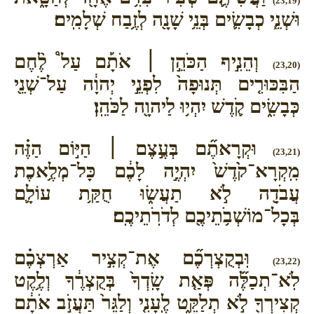
(23,19)
וּשְׁנֵ֧י כְבָשִׂ֛ים בְּנֵ֥י שָׁנָ֖ה לְזֶ֥בַח שְׁלָמִֽים׃
וְהֵנִ֣יף הַכֹּהֵ֣ן ׀ אֹתָ֡ם עַל֩ לֶ֨חֶם
(23,20)
הַבִּכּוּרִ֤ים תְּנוּפָה֙ לִפְנֵ֣י יְהוָ֔ה עַל־שְׁנֵ֖י
כְּבָשִׂ֑ים קֹ֛דֶשׁ יִהְי֥וּ לַיהוָ֖ה לַכֹּהֵֽן׃
וּקְרָאתֶ֞ם בְּעֶ֣צֶם ׀ הַיּ֣וֹם הַזֶּ֗ה
(23,21)
מִֽקְרָא־קֹ֙דֶשׁ֙ יִהְיֶ֣ה לָכֶ֔ם כָּל־מְלֶ֥אכֶת
עֲבֹדָ֖ה לֹ֣א תַעֲשׂ֑וּ חֻקַּ֥ת עוֹלָ֛ם
בְּכָל־מוֹשְׁבֹ֥תֵיכֶ֖ם לְדֹרֹֽתֵיכֶֽם׃
וּֽבְקֻצְרְכֶ֞ם אֶת־קְצִ֣יר אַרְצְכֶ֗ם
(23,22)
לֹֽא־תְכַלֶּ֞ה פְּאַ֤ת שָֽׂדְךָ֙ בְּקֻצְרֶ֔ךָ וְלֶ֥קֶט
קְצִירְךָ֖ לֹ֣א תְלַקֵּ֑ט לֶֽעָנִ֤י וְלַגֵּר֙ תַּעֲזֹ֣ב אֹתָ֔ם