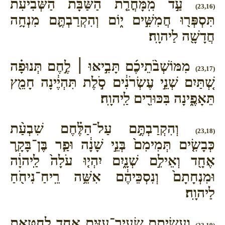
עַ֣ד מִֽמָּחֳרַ֤ת הַשַּׁבָּת֙ הַשְּׁבִיעִ֔ת
(23,16)
תִּסְפְּר֖וּ חֲמִשִּׁ֣ים י֑וֹם וְהִקְרַבְתֶּ֛ם מִנְחָ֥ה
חֲדָשָׁ֖ה לַיהוָֽה׃
מִמּוֹשְׁבֹ֨תֵיכֶ֜ם תָּבִ֣יאּוּ ׀ לֶ֣חֶם תְּנוּפָ֗ה
(23,17)
שְׁ֚תַּיִם שְׁנֵ֣י עֶשְׂרֹנִ֔ים סֹ֣לֶת תִּהְיֶ֔ינָה חָמֵ֖ץ
תֵּאָפֶ֑ינָה בִּכּוּרִ֖ים לַֽיהוָֽה׃
וְהִקְרַבְתֶּ֣ם עַל־הַלֶּ֗חֶם שִׁבְעַ֨ת
(23,18)
כְּבָשִׂ֤ים תְּמִימִם֙ בְּנֵ֣י שָׁנָ֔ה וּפַ֧ר בֶּן־בָּקָ֛ר
אֶחָ֖ד וְאֵילִ֣ם שְׁנָ֑יִם יִהְי֤וּ עֹלָה֙ לַֽיהוָ֔ה
וּמִנְחָתָם֙ וְנִסְכֵּיהֶ֔ם אִשֵּׁ֥ה רֵֽיחַ־נִיחֹ֖חַ
לַיהוָֽה׃
וַעֲשִׂיתֶ֛ם שְׂעִיר־עִזִּ֥ים אֶחָ֖ד לְחַטָּ֑את