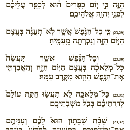
הַזֶּ֑ה כִּ֣י י֤וֹם כִּפֻּרִים֙ ה֔וּא לְכַפֵּ֣ר עֲלֵיכֶ֔ם
לִפְנֵ֖י יְהוָ֥ה אֱלֹהֵיכֶֽם׃
כִּ֤י כָל־הַנֶּ֙פֶשׁ֙ אֲשֶׁ֣ר לֹֽא־תְעֻנֶּ֔ה בְּעֶ֖צֶם
(23,29)
הַיּ֣וֹם הַזֶּ֑ה וְנִכְרְתָ֖ה מֵֽעַמֶּֽיהָ׃
וְכָל־הַנֶּ֗פֶשׁ אֲשֶׁ֤ר תַּעֲשֶׂה֙
(23,30)
כָּל־מְלָאכָ֔ה בְּעֶ֖צֶם הַיּ֣וֹם הַזֶּ֑ה וְהַֽאֲבַדְתִּ֛י
אֶת־הַנֶּ֥פֶשׁ הַהִ֖וא מִקֶּ֥רֶב עַמָּֽהּ׃
כָּל־מְלָאכָ֖ה לֹ֣א תַעֲשׂ֑וּ חֻקַּ֤ת עוֹלָם֙
(23,31)
לְדֹרֹ֣תֵיכֶ֔ם בְּכֹ֖ל מֹֽשְׁבֹֽתֵיכֶֽם׃
שַׁבַּ֨ת שַׁבָּת֥וֹן הוּא֙ לָכֶ֔ם וְעִנִּיתֶ֖ם
(23,32)
אֶת־נַפְשֹׁתֵיכֶ֑ם בְּתִשְׁעָ֤ה לַחֹ֙דֶשׁ֙ בָּעֶ֔רֶב