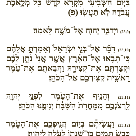
בַּיּ֤וֹם הַשְּׁבִיעִי֙ מִקְרָא־קֹ֔דֶשׁ כָּל־מְלֶ֥אכֶת
עֲבֹדָ֖ה לֹ֥א תַעֲשֽׂוּ׃ (פ)
וַיְדַבֵּ֥ר יְהוָ֖ה אֶל־מֹשֶׁ֥ה לֵּאמֹֽר׃
(23,9)
דַּבֵּ֞ר אֶל־בְּנֵ֤י יִשְׂרָאֵל֙ וְאָמַרְתָּ֣ אֲלֵהֶ֔ם
(23,10)
כִּֽי־תָבֹ֣אוּ אֶל־הָאָ֗רֶץ אֲשֶׁ֤ר אֲנִי֙ נֹתֵ֣ן לָכֶ֔ם
וּקְצַרְתֶּ֖ם אֶת־קְצִירָ֑הּ וַהֲבֵאתֶ֥ם אֶת־עֹ֛מֶר
רֵאשִׁ֥ית קְצִירְכֶ֖ם אֶל־הַכֹּהֵֽן׃
וְהֵנִ֧יף אֶת־הָעֹ֛מֶר לִפְנֵ֥י יְהוָ֖ה
(23,11)
לִֽרְצֹנְכֶ֑ם מִֽמָּחֳרַת֙ הַשַּׁבָּ֔ת יְנִיפֶ֖נּוּ הַכֹּהֵֽן׃
וַעֲשִׂיתֶ֕ם בְּי֥וֹם הֲנִֽיפְכֶ֖ם אֶת־הָעֹ֑מֶר
(23,12)
כֶּ֣בֶשׂ תָּמִ֧ים בֶּן־שְׁנָת֛וֹ לְעֹלָ֖ה לַיהוָֽה׃