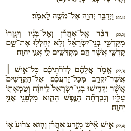
וַיְדַבֵּ֥ר יְהוָ֖ה אֶל־מֹשֶׁ֥ה לֵּאמֹֽר׃
(22,1)
דַּבֵּ֨ר אֶֽל־אַהֲרֹ֜ן וְאֶל־בָּנָ֗יו וְיִנָּֽזְרוּ֙
(22,2)
מִקָּדְשֵׁ֣י בְנֵֽי־יִשְׂרָאֵ֔ל וְלֹ֥א יְחַלְּל֖וּ אֶת־שֵׁ֣ם
קָדְשִׁ֑י אֲשֶׁ֨ר הֵ֧ם מַקְדִּשִׁ֛ים לִ֖י אֲנִ֥י יְהוָֽה׃
אֱמֹ֣ר אֲלֵהֶ֗ם לְדֹרֹ֨תֵיכֶ֜ם כָּל־אִ֣ישׁ ׀
(22,3)
אֲשֶׁר־יִקְרַ֣ב מִכָּל־זַרְעֲכֶ֗ם אֶל־הַקֳּדָשִׁים֙
אֲשֶׁ֨ר יַקְדִּ֤ישׁוּ בְנֵֽי־יִשְׂרָאֵל֙ לַֽיהוָ֔ה וְטֻמְאָת֖וֹ
עָלָ֑יו וְנִכְרְתָ֞ה הַנֶּ֧פֶשׁ הַהִ֛וא מִלְּפָנַ֖י אֲנִ֥י
יְהוָֽה׃
אִ֣ישׁ אִ֞ישׁ מִזֶּ֣רַע אַהֲרֹ֗ן וְה֤וּא צָר֙וּעַ֙ א֣וֹ
(22,4)