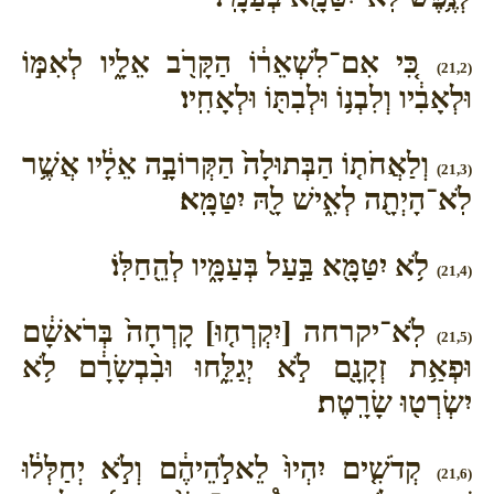
כִּ֚י אִם־לִשְׁאֵר֔וֹ הַקָּרֹ֖ב אֵלָ֑יו לְאִמּ֣וֹ
(21,2)
וּלְאָבִ֔יו וְלִבְנ֥וֹ וּלְבִתּ֖וֹ וּלְאָחִֽיו׃
וְלַאֲחֹת֤וֹ הַבְּתוּלָה֙ הַקְּרוֹבָ֣ה אֵלָ֔יו אֲשֶׁ֥ר
(21,3)
לֹֽא־הָיְתָ֖ה לְאִ֑ישׁ לָ֖הּ יִטַּמָּֽא׃
לֹ֥א יִטַּמָּ֖א בַּ֣עַל בְּעַמָּ֑יו לְהֵ֖חַלּֽוֹ׃
(21,4)
לֹֽא־יקרחה [יִקְרְח֤וּ] קָרְחָה֙ בְּרֹאשָׁ֔ם
(21,5)
וּפְאַ֥ת זְקָנָ֖ם לֹ֣א יְגַלֵּ֑חוּ וּבִ֨בְשָׂרָ֔ם לֹ֥א
יִשְׂרְט֖וּ שָׂרָֽטֶת׃
קְדֹשִׁ֤ים יִהְיוּ֙ לֵאלֹ֣הֵיהֶ֔ם וְלֹ֣א יְחַלְּל֔וּ
(21,6)