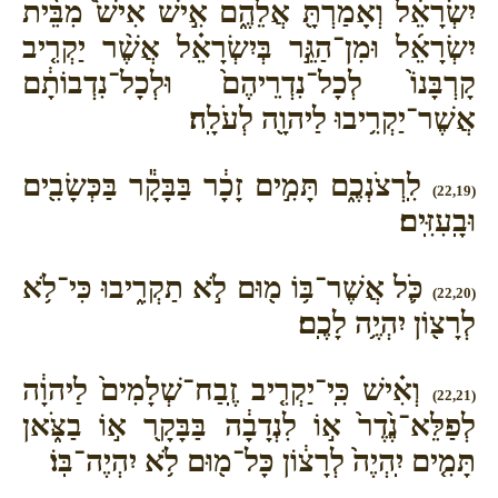
יִשְׂרָאֵ֔ל וְאָמַרְתָּ֖ אֲלֵהֶ֑ם אִ֣ישׁ אִישׁ֩ מִבֵּ֨ית
יִשְׂרָאֵ֜ל וּמִן־הַגֵּ֣ר בְּיִשְׂרָאֵ֗ל אֲשֶׁ֨ר יַקְרִ֤יב
קָרְבָּנוֹ֙ לְכָל־נִדְרֵיהֶם֙ וּלְכָל־נִדְבוֹתָ֔ם
אֲשֶׁר־יַקְרִ֥יבוּ לַיהוָ֖ה לְעֹלָֽה׃
לִֽרְצֹנְכֶ֑ם תָּמִ֣ים זָכָ֔ר בַּבָּקָ֕ר בַּכְּשָׂבִ֖ים
(22,19)
וּבָֽעִזִּֽים׃
כֹּ֛ל אֲשֶׁר־בּ֥וֹ מ֖וּם לֹ֣א תַקְרִ֑יבוּ כִּי־לֹ֥א
(22,20)
לְרָצ֖וֹן יִהְיֶ֥ה לָכֶֽם׃
וְאִ֗ישׁ כִּֽי־יַקְרִ֤יב זֶֽבַח־שְׁלָמִים֙ לַיהוָ֔ה
(22,21)
לְפַלֵּא־נֶ֙דֶר֙ א֣וֹ לִנְדָבָ֔ה בַּבָּקָ֖ר א֣וֹ בַצֹּ֑אן
תָּמִ֤ים יִֽהְיֶה֙ לְרָצ֔וֹן כָּל־מ֖וּם לֹ֥א יִהְיֶה־בּֽוֹ׃