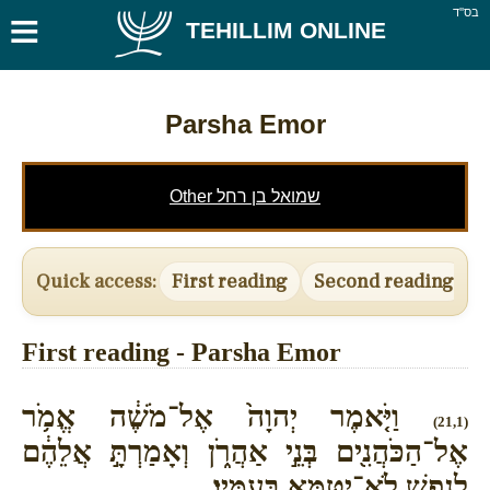
≡
בס''ד
TEHILLIM ONLINE
Parsha Emor
Other שמואל בן רחל
Quick access:
First reading
Second reading
T
First reading - Parsha Emor
וַיֹּ֤אמֶר יְהוָה֙ אֶל־מֹשֶׁ֔ה אֱמֹ֥ר
(21,1)
אֶל־הַכֹּהֲנִ֖ים בְּנֵ֣י אַהֲרֹ֑ן וְאָמַרְתָּ֣ אֲלֵהֶ֔ם
לְנֶ֥פֶשׁ לֹֽא־יִטַּמָּ֖א בְּעַמָּֽיו׃