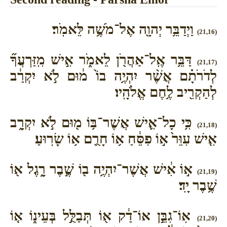
וַיְדַבֵּ֥ר יְהוָ֖ה אֶל־מֹשֶׁ֥ה לֵּאמֹֽר׃
(21,16)
דַּבֵּ֥ר אֶֽל־אַהֲרֹ֖ן לֵאמֹ֑ר אִ֣ישׁ מִֽזַּרְעֲךָ֞
(21,17)
לְדֹרֹתָ֗ם אֲשֶׁ֨ר יִהְיֶ֥ה בוֹ֙ מ֔וּם לֹ֣א יִקְרַ֔ב
לְהַקְרִ֖יב לֶ֥חֶם אֱלֹהָֽיו׃
כִּ֥י כָל־אִ֛ישׁ אֲשֶׁר־בּ֥וֹ מ֖וּם לֹ֣א יִקְרָ֑ב
(21,18)
אִ֤ישׁ עִוֵּר֙ א֣וֹ פִסֵּ֔חַ א֥וֹ חָרֻ֖ם א֥וֹ שָׂרֽוּעַ׃
א֣וֹ אִ֔ישׁ אֲשֶׁר־יִהְיֶ֥ה ב֖וֹ שֶׁ֣בֶר רָ֑גֶל א֖וֹ
(21,19)
שֶׁ֥בֶר יָֽד׃
אֽוֹ־גִבֵּ֣ן אוֹ־דַ֔ק א֖וֹ תְּבַלֻּ֣ל בְּעֵינ֑וֹ א֤וֹ
(21,20)