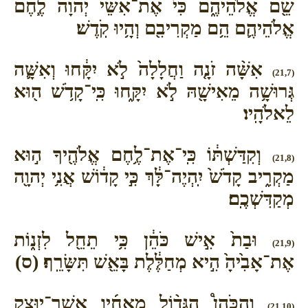
שֵׁ֖ם אֱלֹהֵיהֶ֑ם כִּי֩ אֶת־אִשֵּׁ֨י יְהוָ֜ה לֶ֧חֶם
אֱלֹהֵיהֶ֛ם הֵ֥ם מַקְרִיבִ֖ם וְהָ֥יוּ קֹֽדֶשׁ׃
אִשָּׁ֨ה זֹנָ֤ה וַחֲלָלָה֙ לֹ֣א יִקָּ֔חוּ וְאִשָּׁ֛ה
(21,7)
גְּרוּשָׁ֥ה מֵאִישָׁ֖הּ לֹ֣א יִקָּ֑חוּ כִּֽי־קָדֹ֥שׁ ה֖וּא
לֵאלֹהָֽיו׃
וְקִדַּשְׁתּ֔וֹ כִּֽי־אֶת־לֶ֥חֶם אֱלֹהֶ֖יךָ ה֣וּא
(21,8)
מַקְרִ֑יב קָדֹשׁ֙ יִֽהְיֶה־לָּ֔ךְ כִּ֣י קָד֔וֹשׁ אֲנִ֥י יְהוָ֖ה
מְקַדִּשְׁכֶֽם׃
וּבַת֙ אִ֣ישׁ כֹּהֵ֔ן כִּ֥י תֵחֵ֖ל לִזְנ֑וֹת
(21,9)
אֶת־אָבִ֙יהָ֙ הִ֣יא מְחַלֶּ֔לֶת בָּאֵ֖שׁ תִּשָּׂרֵֽף׃ (ס)
וְהַכֹּהֵן֩ הַגָּד֨וֹל מֵאֶחָ֜יו אֲ‍ֽשֶׁר־יוּצַ֥ק
(21,10)