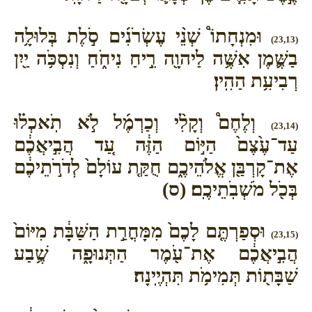
וּמִנְחָתוֹ֩ שְׁנֵ֨י עֶשְׂרֹנִ֜ים סֹ֣לֶת בְּלוּלָ֥ה
(23,13)
בַשֶּׁ֛מֶן אִשֶּׁ֥ה לַיהוָ֖ה רֵ֣יחַ נִיחֹ֑חַ וְנִסְכֹּ֥ה יַ֖יִן
רְבִיעִ֥ת הַהִֽין׃
וְלֶחֶם֩ וְקָלִ֨י וְכַרְמֶ֜ל לֹ֣א תֹֽאכְל֗וּ
(23,14)
עַד־עֶ֙צֶם֙ הַיּ֣וֹם הַזֶּ֔ה עַ֚ד הֲבִ֣יאֲכֶ֔ם
אֶת־קָרְבַּ֖ן אֱלֹהֵיכֶ֑ם חֻקַּ֤ת עוֹלָם֙ לְדֹרֹ֣תֵיכֶ֔ם
בְּכֹ֖ל מֹשְׁבֹֽתֵיכֶֽם׃ (ס)
וּסְפַרְתֶּ֤ם לָכֶם֙ מִמָּחֳרַ֣ת הַשַּׁבָּ֔ת מִיּוֹם֙
(23,15)
הֲבִ֣יאֲכֶ֔ם אֶת־עֹ֖מֶר הַתְּנוּפָ֑ה שֶׁ֥בַע
שַׁבָּת֖וֹת תְּמִימֹ֥ת תִּהְיֶֽינָה׃