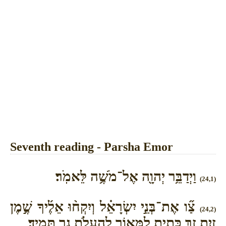
Seventh reading - Parsha Emor
וַיְדַבֵּ֥ר יְהוָ֖ה אֶל־מֹשֶׁ֥ה לֵּאמֹֽר׃
(24,1)
צַ֞ו אֶת־בְּנֵ֣י יִשְׂרָאֵ֗ל וְיִקְח֨וּ אֵלֶ֜יךָ שֶׁ֣מֶן
(24,2)
זַ֥יִת זָ֛ךְ כָּתִ֖ית לַמָּא֑וֹר לְהַעֲלֹ֥ת נֵ֖ר תָּמִֽיד׃