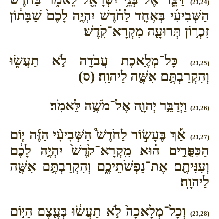
(23,24)
הַשְּׁבִיעִ֜י בְּאֶחָ֣ד לַחֹ֗דֶשׁ יִהְיֶ֤ה לָכֶם֙ שַׁבָּת֔וֹן
זִכְר֥וֹן תְּרוּעָ֖ה מִקְרָא־קֹֽדֶשׁ׃
כָּל־מְלֶ֥אכֶת עֲבֹדָ֖ה לֹ֣א תַעֲשׂ֑וּ
(23,25)
וְהִקְרַבְתֶּ֥ם אִשֶּׁ֖ה לַיהוָֽה׃ (ס)
וַיְדַבֵּ֥ר יְהוָ֖ה אֶל־מֹשֶׁ֥ה לֵּאמֹֽר׃
(23,26)
אַ֡ךְ בֶּעָשׂ֣וֹר לַחֹדֶשׁ֩ הַשְּׁבִיעִ֨י הַזֶּ֜ה י֧וֹם
(23,27)
הַכִּפֻּרִ֣ים ה֗וּא מִֽקְרָא־קֹ֙דֶשׁ֙ יִהְיֶ֣ה לָכֶ֔ם
וְעִנִּיתֶ֖ם אֶת־נַפְשֹׁתֵיכֶ֑ם וְהִקְרַבְתֶּ֥ם אִשֶּׁ֖ה
לַיהוָֽה׃
וְכָל־מְלָאכָה֙ לֹ֣א תַעֲשׂ֔וּ בְּעֶ֖צֶם הַיּ֣וֹם
(23,28)