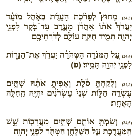
מִחוּץ֩ לְפָרֹ֨כֶת הָעֵדֻ֜ת בְּאֹ֣הֶל מוֹעֵ֗ד
(24,3)
יַעֲרֹךְ֩ אֹת֨וֹ אַהֲרֹ֜ן מֵעֶ֧רֶב עַד־בֹּ֛קֶר לִפְנֵ֥י
יְהוָ֖ה תָּמִ֑יד חֻקַּ֥ת עוֹלָ֖ם לְדֹרֹֽתֵיכֶֽם׃
עַ֚ל הַמְּנֹרָ֣ה הַטְּהֹרָ֔ה יַעֲרֹ֖ךְ אֶת־הַנֵּר֑וֹת
(24,4)
לִפְנֵ֥י יְהוָ֖ה תָּמִֽיד׃ (פ)
וְלָקַחְתָּ֣ סֹ֔לֶת וְאָפִיתָ֣ אֹתָ֔הּ שְׁתֵּ֥ים
(24,5)
עֶשְׂרֵ֖ה חַלּ֑וֹת שְׁנֵי֙ עֶשְׂרֹנִ֔ים יִהְיֶ֖ה הַֽחַלָּ֥ה
הָאֶחָֽת׃
וְשַׂמְתָּ֥ אוֹתָ֛ם שְׁתַּ֥יִם מַֽעֲרָכ֖וֹת שֵׁ֣שׁ
(24,6)
הַֽמַּעֲרָ֑כֶת עַ֛ל הַשֻּׁלְחָ֥ן הַטָּהֹ֖ר לִפְנֵ֥י יְהוָֽה׃