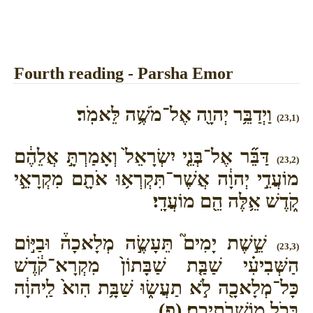
Fourth reading - Parsha Emor
וַיְדַבֵּ֥ר יְהוָ֖ה אֶל־מֹשֶׁ֥ה לֵּאמֹֽר׃
(23,1)
דַּבֵּ֞ר אֶל־בְּנֵ֤י יִשְׂרָאֵל֙ וְאָמַרְתָּ֣ אֲלֵהֶ֔ם
(23,2)
מוֹעֲדֵ֣י יְהוָ֔ה אֲשֶׁר־תִּקְרְא֥וּ אֹתָ֖ם מִקְרָאֵ֣י
קֹ֑דֶשׁ אֵ֥לֶּה הֵ֖ם מוֹעֲדָֽי׃
שֵׁ֣שֶׁת יָמִים֮ תֵּעָשֶׂ֣ה מְלָאכָה֒ וּבַיּ֣וֹם
(23,3)
הַשְּׁבִיעִ֗י שַׁבַּ֤ת שַׁבָּתוֹן֙ מִקְרָא־קֹ֔דֶשׁ
כָּל־מְלָאכָ֖ה לֹ֣א תַעֲשׂ֑וּ שַׁבָּ֥ת הִוא֙ לַֽיהוָ֔ה
בְּכֹ֖ל מֽוֹשְׁבֹתֵיכֶֽם׃ (פ)