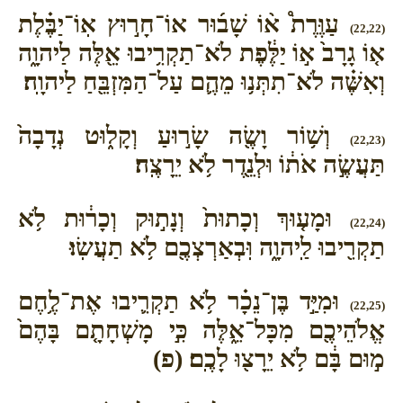
עַוֶּרֶת֩ א֨וֹ שָׁב֜וּר אוֹ־חָר֣וּץ אֽוֹ־יַבֶּ֗לֶת
(22,22)
א֤וֹ גָרָב֙ א֣וֹ יַלֶּ֔פֶת לֹא־תַקְרִ֥יבוּ אֵ֖לֶּה לַיהוָ֑ה
וְאִשֶּׁ֗ה לֹא־תִתְּנ֥וּ מֵהֶ֛ם עַל־הַמִּזְבֵּ֖חַ לַיהוָֽה׃
וְשׁ֥וֹר וָשֶׂ֖ה שָׂר֣וּעַ וְקָל֑וּט נְדָבָה֙
(22,23)
תַּעֲשֶׂ֣ה אֹת֔וֹ וּלְנֵ֖דֶר לֹ֥א יֵרָצֶֽה׃
וּמָע֤וּךְ וְכָתוּת֙ וְנָת֣וּק וְכָר֔וּת לֹ֥א
(22,24)
תַקְרִ֖יבוּ לַֽיהוָ֑ה וּֽבְאַרְצְכֶ֖ם לֹ֥א תַעֲשֽׂוּ׃
וּמִיַּ֣ד בֶּן־נֵכָ֗ר לֹ֥א תַקְרִ֛יבוּ אֶת־לֶ֥חֶם
(22,25)
אֱלֹהֵיכֶ֖ם מִכָּל־אֵ֑לֶּה כִּ֣י מָשְׁחָתָ֤ם בָּהֶם֙
מ֣וּם בָּ֔ם לֹ֥א יֵרָצ֖וּ לָכֶֽם׃ (פ)