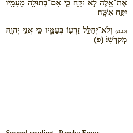
אֶת־אֵ֖לֶּה לֹ֣א יִקָּ֑ח כִּ֛י אִם־בְּתוּלָ֥ה מֵעַמָּ֖יו
יִקַּ֥ח אִשָּֽׁה׃
וְלֹֽא־יְחַלֵּ֥ל זַרְע֖וֹ בְּעַמָּ֑יו כִּ֛י אֲנִ֥י יְהוָ֖ה
(21,15)
מְקַדְּשֽׁוֹ׃ (פ)
Second reading - Parsha Emor