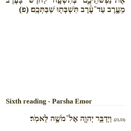
מֵעֶ֣רֶב עַד־עֶ֔רֶב תִּשְׁבְּת֖וּ שַׁבַּתְּכֶֽם׃ (פ)
Sixth reading - Parsha Emor
וַיְדַבֵּ֥ר יְהוָ֖ה אֶל־מֹשֶׁ֥ה לֵּאמֹֽר׃
(23,33)