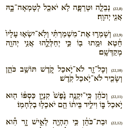
נְבֵלָ֧ה וּטְרֵפָ֛ה לֹ֥א יֹאכַ֖ל לְטָמְאָה־בָ֑הּ
(22,8)
אֲנִ֖י יְהוָֽה׃
וְשָׁמְר֣וּ אֶת־מִשְׁמַרְתִּ֗י וְלֹֽא־יִשְׂא֤וּ עָלָיו֙
(22,9)
חֵ֔טְא וּמֵ֥תוּ ב֖וֹ כִּ֣י יְחַלְּלֻ֑הוּ אֲנִ֥י יְהוָ֖ה
מְקַדְּשָֽׁם׃
וְכָל־זָ֖ר לֹא־יֹ֣אכַל קֹ֑דֶשׁ תּוֹשַׁ֥ב כֹּהֵ֛ן
(22,10)
וְשָׂכִ֖יר לֹא־יֹ֥אכַל קֹֽדֶשׁ׃
וְכֹהֵ֗ן כִּֽי־יִקְנֶ֥ה נֶ֙פֶשׁ֙ קִנְיַ֣ן כַּסְפּ֔וֹ ה֖וּא
(22,11)
יֹ֣אכַל בּ֑וֹ וִילִ֣יד בֵּית֔וֹ הֵ֖ם יֹאכְל֥וּ בְלַחְמֽוֹ׃
וּבַת־כֹּהֵ֔ן כִּ֥י תִהְיֶ֖ה לְאִ֣ישׁ זָ֑ר הִ֕וא
(22,12)