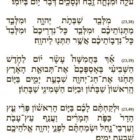
עֹלָ֧ה וּמִנְחָ֛ה זֶ֥בַח וּנְסָכִ֖ים דְּבַר־י֥וֹם בְּיוֹמֽוֹ׃
מִלְּבַ֖ד שַׁבְּתֹ֣ת יְּהוָ֑ה וּמִלְּבַ֣ד
(23,38)
מַתְּנֽוֹתֵיכֶ֗ם וּמִלְּבַ֤ד כָּל־נִדְרֵיכֶם֙ וּמִלְּבַד֙
כָּל־נִדְב֣וֹתֵיכֶ֔ם אֲשֶׁ֥ר תִּתְּנ֖וּ לַיהוָֽה׃
אַ֡ךְ בַּחֲמִשָּׁה֩ עָשָׂ֨ר י֜וֹם לַחֹ֣דֶשׁ
(23,39)
הַשְּׁבִיעִ֗י בְּאָסְפְּכֶם֙ אֶת־תְּבוּאַ֣ת הָאָ֔רֶץ
תָּחֹ֥גּוּ אֶת־חַג־יְהוָ֖ה שִׁבְעַ֣ת יָמִ֑ים בַּיּ֤וֹם
הָֽרִאשׁוֹן֙ שַׁבָּת֔וֹן וּבַיּ֥וֹם הַשְּׁמִינִ֖י שַׁבָּתֽוֹן׃
וּלְקַחְתֶּ֨ם לָכֶ֜ם בַּיּ֣וֹם הָרִאשׁ֗וֹן פְּרִ֨י עֵ֤ץ
(23,40)
הָדָר֙ כַּפֹּ֣ת תְּמָרִ֔ים וַעֲנַ֥ף עֵץ־עָבֹ֖ת
וְעַרְבֵי־נָ֑חַל וּשְׂמַחְתֶּ֗ם לִפְנֵ֛י יְהוָ֥ה אֱלֹהֵיכֶ֖ם
שִׁבְעַ֥ת יָמִֽים׃