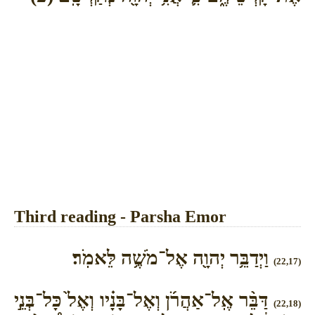
Third reading - Parsha Emor
וַיְדַבֵּ֥ר יְהוָ֖ה אֶל־מֹשֶׁ֥ה לֵּאמֹֽר׃
(22,17)
דַּבֵּ֨ר אֶֽל־אַהֲרֹ֜ן וְאֶל־בָּנָ֗יו וְאֶל֙ כָּל־בְּנֵ֣י
(22,18)