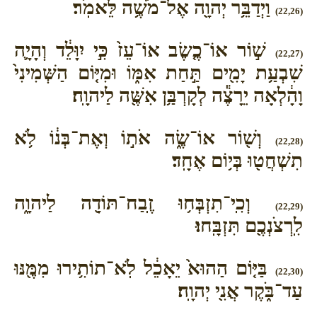
וַיְדַבֵּ֥ר יְהוָ֖ה אֶל־מֹשֶׁ֥ה לֵּאמֹֽר׃
(22,26)
שׁ֣וֹר אוֹ־כֶ֤שֶׂב אוֹ־עֵז֙ כִּ֣י יִוָּלֵ֔ד וְהָיָ֛ה
(22,27)
שִׁבְעַ֥ת יָמִ֖ים תַּ֣חַת אִמּ֑וֹ וּמִיּ֤וֹם הַשְּׁמִינִי֙
וָהָ֔לְאָה יֵרָצֶ֕ה לְקָרְבַּ֥ן אִשֶּׁ֖ה לַיהוָֽה׃
וְשׁ֖וֹר אוֹ־שֶׂ֑ה אֹת֣וֹ וְאֶת־בְּנ֔וֹ לֹ֥א
(22,28)
תִשְׁחֲט֖וּ בְּי֥וֹם אֶחָֽד׃
וְכִֽי־תִזְבְּח֥וּ זֶֽבַח־תּוֹדָ֖ה לַיהוָ֑ה
(22,29)
לִֽרְצֹנְכֶ֖ם תִּזְבָּֽחוּ׃
בַּיּ֤וֹם הַהוּא֙ יֵאָכֵ֔ל לֹֽא־תוֹתִ֥ירוּ מִמֶּ֖נּוּ
(22,30)
עַד־בֹּ֑קֶר אֲנִ֖י יְהוָֽה׃