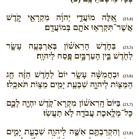
אֵ֚לֶּה מוֹעֲדֵ֣י יְהוָ֔ה מִקְרָאֵ֖י קֹ֑דֶשׁ
(23,4)
אֲשֶׁר־תִּקְרְא֥וּ אֹתָ֖ם בְּמוֹעֲדָֽם׃
בַּחֹ֣דֶשׁ הָרִאשׁ֗וֹן בְּאַרְבָּעָ֥ה עָשָׂ֛ר
(23,5)
לַחֹ֖דֶשׁ בֵּ֣ין הָעַרְבָּ֑יִם פֶּ֖סַח לַיהוָֽה׃
וּבַחֲמִשָּׁ֨ה עָשָׂ֥ר יוֹם֙ לַחֹ֣דֶשׁ הַזֶּ֔ה חַ֥ג
(23,6)
הַמַּצּ֖וֹת לַיהוָ֑ה שִׁבְעַ֥ת יָמִ֖ים מַצּ֥וֹת תֹּאכֵֽלוּ׃
בַּיּוֹם֙ הָֽרִאשׁ֔וֹן מִקְרָא־קֹ֖דֶשׁ יִהְיֶ֣ה לָכֶ֑ם
(23,7)
כָּל־מְלֶ֥אכֶת עֲבֹדָ֖ה לֹ֥א תַעֲשֽׂוּ׃
וְהִקְרַבְתֶּ֥ם אִשֶּׁ֛ה לַיהוָ֖ה שִׁבְעַ֣ת יָמִ֑ים
(23,8)