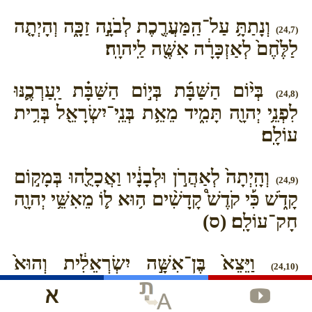
וְנָתַתָּ֥ עַל־הַֽמַּעֲרֶ֖כֶת לְבֹנָ֣ה זַכָּ֑ה וְהָיְתָ֤ה
(24,7)
לַלֶּ֙חֶם֙ לְאַזְכָּרָ֔ה אִשֶּׁ֖ה לַֽיהוָֽה׃
בְּי֨וֹם הַשַּׁבָּ֜ת בְּי֣וֹם הַשַּׁבָּ֗ת יַֽעַרְכֶ֛נּוּ
(24,8)
לִפְנֵ֥י יְהוָ֖ה תָּמִ֑יד מֵאֵ֥ת בְּנֵֽי־יִשְׂרָאֵ֖ל בְּרִ֥ית
עוֹלָֽם׃
וְהָֽיְתָה֙ לְאַהֲרֹ֣ן וּלְבָנָ֔יו וַאֲכָלֻ֖הוּ בְּמָק֣וֹם
(24,9)
קָדֹ֑שׁ כִּ֡י קֹדֶשׁ֩ קָֽדָשִׁ֨ים ה֥וּא ל֛וֹ מֵאִשֵּׁ֥י יְהוָ֖ה
חָק־עוֹלָֽם׃ (ס)
וַיֵּצֵא֙ בֶּן־אִשָּׁ֣ה יִשְׂרְאֵלִ֔ית וְהוּא֙
(24,10)
בֶּן־אִ֣ישׁ מִצְרִ֔י בְּת֖וֹךְ בְּנֵ֣י יִשְׂרָאֵ֑ל וַיִּנָּצוּ֙
בַּֽמַּחֲנֶ֔ה בֶּ֚ן הַיִּשְׂרְאֵלִ֔ית וְאִ֖ישׁ הַיִּשְׂרְאֵלִֽי׃