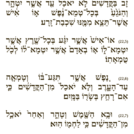
זָ֔ב בַּקֳּדָשִׁים֙ לֹ֣א יֹאכַ֔ל עַ֖ד אֲשֶׁ֣ר יִטְהָ֑ר
וְהַנֹּגֵ֙עַ֙ בְּכָל־טְמֵא־נֶ֔פֶשׁ א֣וֹ אִ֔ישׁ
אֲשֶׁר־תֵּצֵ֥א מִמֶּ֖נּוּ שִׁכְבַת־זָֽרַע׃
אוֹ־אִישׁ֙ אֲשֶׁ֣ר יִגַּ֔ע בְּכָל־שֶׁ֖רֶץ אֲשֶׁ֣ר
(22,5)
יִטְמָא־ל֑וֹ א֤וֹ בְאָדָם֙ אֲשֶׁ֣ר יִטְמָא־ל֔וֹ לְכֹ֖ל
טֻמְאָתֽוֹ׃
נֶ֚פֶשׁ אֲשֶׁ֣ר תִּגַּע־בּ֔וֹ וְטָמְאָ֖ה
(22,6)
עַד־הָעָ֑רֶב וְלֹ֤א יֹאכַל֙ מִן־הַקֳּדָשִׁ֔ים כִּ֛י
אִם־רָחַ֥ץ בְּשָׂר֖וֹ בַּמָּֽיִם׃
וּבָ֥א הַשֶּׁ֖מֶשׁ וְטָהֵ֑ר וְאַחַר֙ יֹאכַ֣ל
(22,7)
מִן־הַקֳּדָשִׁ֔ים כִּ֥י לַחְמ֖וֹ הֽוּא׃