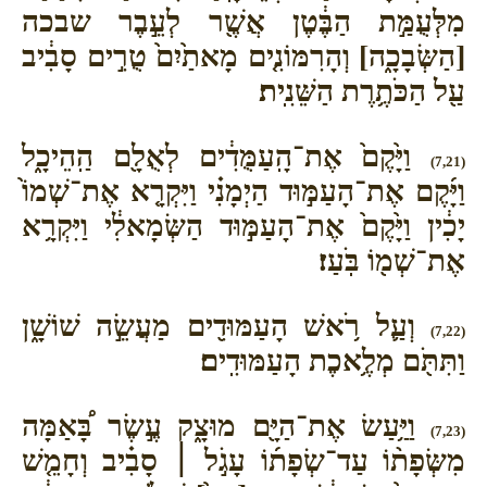
מִלְּעֻמַּ֣ת הַבֶּ֔טֶן אֲשֶׁ֖ר לְעֵ֣בֶר שבכה
[הַשְּׂבָכָ֑ה] וְהָרִמּוֹנִ֤ים מָאתַ֙יִם֙ טֻרִ֣ים סָבִ֔יב
עַ֖ל הַכֹּתֶ֥רֶת הַשֵּׁנִֽית׃
וַיָּ֙קֶם֙ אֶת־הָֽעַמֻּדִ֔ים לְאֻלָ֖ם הַֽהֵיכָ֑ל
(7,21)
וַיָּ֜קֶם אֶת־הָעַמּ֣וּד הַיְמָנִ֗י וַיִּקְרָ֤א אֶת־שְׁמוֹ֙
יָכִ֔ין וַיָּ֙קֶם֙ אֶת־הָעַמּ֣וּד הַשְּׂמָאלִ֔י וַיִּקְרָ֥א
אֶת־שְׁמ֖וֹ בֹּֽעַז׃
וְעַ֛ל רֹ֥אשׁ הָעַמּוּדִ֖ים מַעֲשֵׂ֣ה שׁוֹשָׁ֑ן
(7,22)
וַתִּתֹּ֖ם מְלֶ֥אכֶת הָעַמּוּדִֽים׃
וַיַּ֥עַשׂ אֶת־הַיָּ֖ם מוּצָ֑ק עֶ֣שֶׂר בָּ֠אַמָּה
(7,23)
מִשְּׂפָת֨וֹ עַד־שְׂפָת֜וֹ עָגֹ֣ל ׀ סָבִ֗יב וְחָמֵ֤שׁ