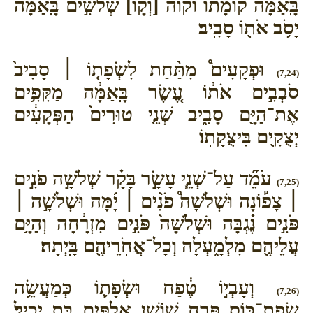
בָּֽאַמָּה֙ קוֹמָת֔וֹ וקוה [וְקָו֙] שְׁלֹשִׁ֣ים בָּֽאַמָּ֔ה
יָסֹ֥ב אֹת֖וֹ סָבִֽיב׃
וּפְקָעִים֩ מִתַּ֨חַת לִשְׂפָת֤וֹ ׀ סָבִיב֙
(7,24)
סֹבְבִ֣ים אֹת֔וֹ עֶ֚שֶׂר בָּֽאַמָּ֔ה מַקִּפִ֥ים
אֶת־הַיָּ֖ם סָבִ֑יב שְׁנֵ֤י טוּרִים֙ הַפְּקָעִ֔ים
יְצֻקִ֖ים בִּיצֻקָתֽוֹ׃
עֹמֵ֞ד עַל־שְׁנֵ֧י עָשָׂ֣ר בָּקָ֗ר שְׁלֹשָׁ֣ה פֹנִ֣ים
(7,25)
׀ צָפ֡וֹנָה וּשְׁלֹשָׁה֩ פֹנִ֨ים ׀ יָ֜מָּה וּשְׁלֹשָׁ֣ה ׀
פֹּנִ֣ים נֶ֗גְבָּה וּשְׁלֹשָׁה֙ פֹּנִ֣ים מִזְרָ֔חָה וְהַיָּ֥ם
עֲלֵיהֶ֖ם מִלְמָ֑עְלָה וְכָל־אֲחֹֽרֵיהֶ֖ם בָּֽיְתָה׃
וְעָבְי֣וֹ טֶ֔פַח וּשְׂפָת֛וֹ כְּמַעֲשֵׂ֥ה
(7,26)
שְׂפַת־כּ֖וֹס פֶּ֣רַח שׁוֹשָׁ֑ן אַלְפַּ֥יִם בַּ֖ת יָכִֽיל׃