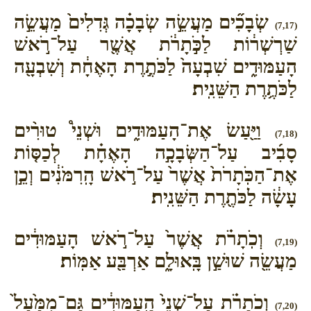
שְׂבָכִ֞ים מַעֲשֵׂ֣ה שְׂבָכָ֗ה גְּדִלִים֙ מַעֲשֵׂ֣ה
(7,17)
שַׁרְשְׁר֔וֹת לַכֹּ֣תָרֹ֔ת אֲשֶׁ֖ר עַל־רֹ֣אשׁ
הָעַמּוּדִ֑ים שִׁבְעָה֙ לַכֹּתֶ֣רֶת הָאֶחָ֔ת וְשִׁבְעָ֖ה
לַכֹּתֶ֥רֶת הַשֵּׁנִֽית׃
וַיַּ֖עַשׂ אֶת־הָעַמּוּדִ֑ים וּשְׁנֵי֩ טוּרִ֨ים
(7,18)
סָבִ֜יב עַל־הַשְּׂבָכָ֣ה הָאֶחָ֗ת לְכַסּ֤וֹת
אֶת־הַכֹּֽתָרֹת֙ אֲשֶׁר֙ עַל־רֹ֣אשׁ הָֽרִמֹּנִ֔ים וְכֵ֣ן
עָשָׂ֔ה לַכֹּתֶ֖רֶת הַשֵּׁנִֽית׃
וְכֹֽתָרֹ֗ת אֲשֶׁר֙ עַל־רֹ֣אשׁ הָעַמּוּדִ֔ים
(7,19)
מַעֲשֵׂ֖ה שׁוּשַׁ֣ן בָּֽאוּלָ֑ם אַרְבַּ֖ע אַמּֽוֹת׃
וְכֹתָרֹ֗ת עַל־שְׁנֵי֙ הָֽעַמּוּדִ֔ים גַּם־מִמַּ֙עַל֙
(7,20)