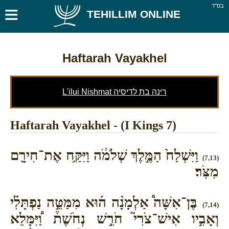
≡
בס''ד
TEHILLIM ONLINE
Haftarah Vayakhel
L'ilui Nishmat רינה בת לדיסיה
Haftarah Vayakhel - (I Kings 7)
וַיִּשְׁלַח֙ הַמֶּ֣לֶךְ שְׁלֹמֹ֔ה וַיִּקַּ֥ח אֶת־חִירָ֖ם
(7,13)
מִצֹּֽר׃
בֶּן־אִשָּׁה֩ אַלְמָנָ֨ה ה֜וּא מִמַּטֵּ֣ה נַפְתָּלִ֗י
(7,14)
וְאָבִ֣יו אִישׁ־צֹרִי֮ חֹרֵ֣שׁ נְחֹשֶׁת֒ וַ֠יִּמָּלֵא