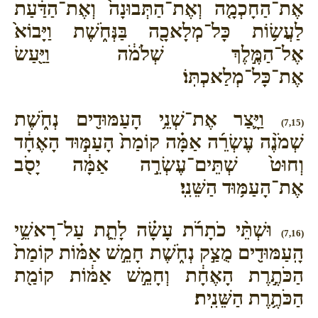
אֶת־הַחָכְמָ֤ה וְאֶת־הַתְּבוּנָה֙ וְאֶת־הַדַּ֔עַת
לַעֲשׂ֥וֹת כָּל־מְלָאכָ֖ה בַּנְּחֹ֑שֶׁת וַיָּבוֹא֙
אֶל־הַמֶּ֣לֶךְ שְׁלֹמֹ֔ה וַיַּ֖עַשׂ
אֶת־כָּל־מְלַאכְתּֽוֹ׃
וַיָּ֛צַר אֶת־שְׁנֵ֥י הָעַמּוּדִ֖ים נְחֹ֑שֶׁת
(7,15)
שְׁמֹנֶ֨ה עֶשְׂרֵ֜ה אַמָּ֗ה קוֹמַת֙ הָעַמּ֣וּד הָאֶחָ֔ד
וְחוּט֙ שְׁתֵּים־עֶשְׂרֵ֣ה אַמָּ֔ה יָסֹ֖ב
אֶת־הָעַמּ֥וּד הַשֵּׁנִֽי׃
וּשְׁתֵּ֨י כֹתָרֹ֜ת עָשָׂ֗ה לָתֵ֛ת עַל־רָאשֵׁ֥י
(7,16)
הָֽעַמּוּדִ֖ים מֻצַ֣ק נְחֹ֑שֶׁת חָמֵ֣שׁ אַמּ֗וֹת קוֹמַת֙
הַכֹּתֶ֣רֶת הָאֶחָ֔ת וְחָמֵ֣שׁ אַמּ֔וֹת קוֹמַ֖ת
הַכֹּתֶ֥רֶת הַשֵּׁנִֽית׃