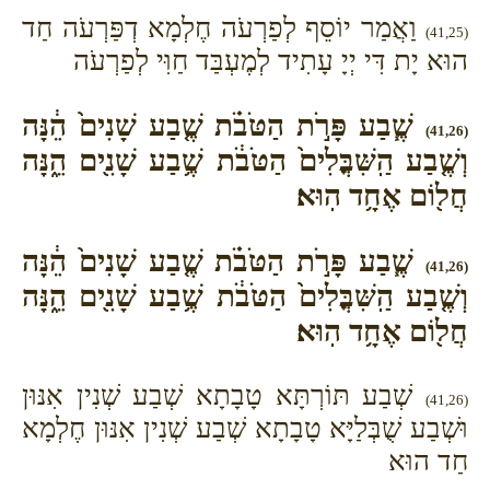
וַאֲמַר יוֹסֵף לְפַרְעֹה חֶלְמָא דְפַּרְעֹה חַד
(41,25)
הוּא יָת דִּי יְיָ עָתִיד לְמֶעְבַּד חַוִּי לְפַרְעֹה
שֶׁ֧בַע פָּרֹ֣ת הַטֹּבֹ֗ת שֶׁ֤בַע שָׁנִים֙ הֵ֔נָּה
(41,26)
וְשֶׁ֤בַע הַֽשִּׁבֳּלִים֙ הַטֹּבֹ֔ת שֶׁ֥בַע שָׁנִ֖ים הֵ֑נָּה
חֲל֖וֹם אֶחָ֥ד הֽוּא׃
שֶׁ֧בַע פָּרֹ֣ת הַטֹּבֹ֗ת שֶׁ֤בַע שָׁנִים֙ הֵ֔נָּה
(41,26)
וְשֶׁ֤בַע הַֽשִּׁבֳּלִים֙ הַטֹּבֹ֔ת שֶׁ֥בַע שָׁנִ֖ים הֵ֑נָּה
חֲל֖וֹם אֶחָ֥ד הֽוּא׃
שְׁבַע תּוֹרְתָּא טָבָתָא שְׁבַע שְׁנִין אִנּוּן
(41,26)
וּשְׁבַע שֻׁבְּלַיָּא טָבָתָא שְׁבַע שְׁנִין אִנּוּן חֶלְמָא
חַד הוּא