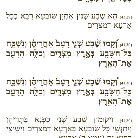
הָא שְׁבַע שְׁנִין אָתְיָן שׂוֹבְעָא רַבָּא בְּכָל
(41,29)
אַרְעָא דְמִצְרָיִם
וְ֠קָמוּ שֶׁ֨בַע שְׁנֵ֤י רָעָב֙ אַחֲרֵיהֶ֔ן וְנִשְׁכַּ֥ח
(41,30)
כָּל־הַשָּׂבָ֖ע בְּאֶ֣רֶץ מִצְרָ֑יִם וְכִלָּ֥ה הָרָעָ֖ב
אֶת־הָאָֽרֶץ׃
וְ֠קָמוּ שֶׁ֨בַע שְׁנֵ֤י רָעָב֙ אַחֲרֵיהֶ֔ן וְנִשְׁכַּ֥ח
(41,30)
כָּל־הַשָּׂבָ֖ע בְּאֶ֣רֶץ מִצְרָ֑יִם וְכִלָּ֥ה הָרָעָ֖ב
אֶת־הָאָֽרֶץ׃
וִיקוּמוּן שְׁבַע שְׁנֵי כַפְנָא בַּתְרֵיהֶן
(41,30)
וְיִתִנְשֵׁי כָּל שׂוֹבְעָא בְּאַרְעָא דְמִצְרָיִם וִישֵׁיצֵי
כַפְנָא יָת (עַמָּא דְ) אַרְעָא