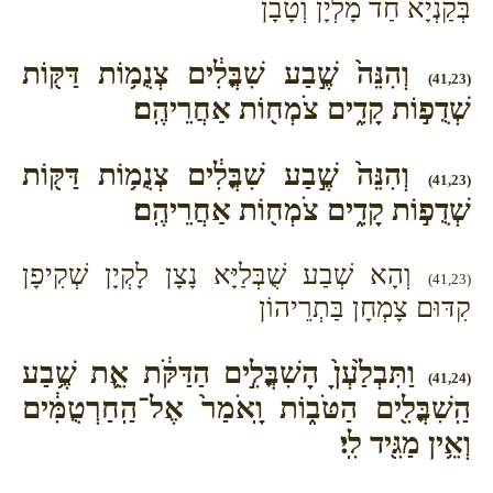
בְּקַנְיָא חַד מָלְיָן וְטָבָן
וְהִנֵּה֙ שֶׁ֣בַע שִׁבֳּלִ֔ים צְנֻמ֥וֹת דַּקּ֖וֹת
(41,23)
שְׁדֻפ֣וֹת קָדִ֑ים צֹמְח֖וֹת אַחֲרֵיהֶֽם׃
וְהִנֵּה֙ שֶׁ֣בַע שִׁבֳּלִ֔ים צְנֻמ֥וֹת דַּקּ֖וֹת
(41,23)
שְׁדֻפ֣וֹת קָדִ֑ים צֹמְח֖וֹת אַחֲרֵיהֶֽם׃
וְהָא שְׁבַע שֻׁבְּלַיָּא נָצָן לָקְיָן שְׁקִיפָן
(41,23)
קִדּוּם צָמְחָן בַּתְרֵיהוֹן
וַתִּבְלַ֙עְןָ֙ הָשִׁבֳּלִ֣ים הַדַּקֹּ֔ת אֵ֛ת שֶׁ֥בַע
(41,24)
הַֽשִׁבֳּלִ֖ים הַטֹּב֑וֹת וָֽאֹמַר֙ אֶל־הַֽחַרְטֻמִּ֔ים
וְאֵ֥ין מַגִּ֖יד לִֽי׃