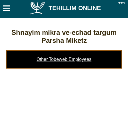
≡
בס''ד
TEHILLIM ONLINE
Shnayim mikra ve-echad targum
Parsha Miketz
Other Tobeweb Employees