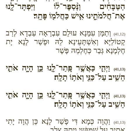
הַטַּבָּחִ֔ים וַנְּ֨סַפֶּר־ל֔וֹ וַיִּפְתָּר־לָ֖נוּ
אֶת־חֲלֹמֹתֵ֑ינוּ אִ֥ישׁ כַּחֲלֹמ֖וֹ פָּתָֽר׃
וְתַמָּן עִמָּנָא עוּלֵם עִבְרָאָה עַבְדָא לְרַב
(41,12)
קָטוֹלַיָּא וְאִשְׁתָּעֵינָא לֵהּ וּפָשַׁר לָנָא יָת
חֶלְמָנָא גְּבַר כְּחֶלְמֵהּ פָּשָׁר
וַיְהִ֛י כַּאֲשֶׁ֥ר פָּֽתַר־לָ֖נוּ כֵּ֣ן הָיָ֑ה אֹתִ֛י
(41,13)
הֵשִׁ֥יב עַל־כַּנִּ֖י וְאֹת֥וֹ תָלָֽה׃
וַיְהִ֛י כַּאֲשֶׁ֥ר פָּֽתַר־לָ֖נוּ כֵּ֣ן הָיָ֑ה אֹתִ֛י
(41,13)
הֵשִׁ֥יב עַל־כַּנִּ֖י וְאֹת֥וֹ תָלָֽה׃
וַהֲוָה כְּמָא דִּי פָשַׁר לָנָא כֵּן הֲוָה יָתִי
(41,13)
אֲתֵיב עַל שִׁמּוּשִׁי וְיָתֵהּ צְלָב