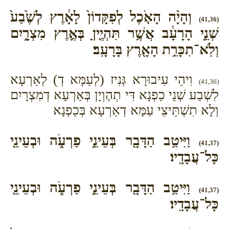
וְהָיָ֨ה הָאֹ֤כֶל לְפִקָּדוֹן֙ לָאָ֔רֶץ לְשֶׁ֙בַע֙
(41,36)
שְׁנֵ֣י הָרָעָ֔ב אֲשֶׁ֥ר תִּהְיֶ֖יןָ בְּאֶ֣רֶץ מִצְרָ֑יִם
וְלֹֽא־תִכָּרֵ֥ת הָאָ֖רֶץ בָּרָעָֽב׃
וִיהֵי עִיבוּרָא גְּנִיז (לְעַמָּא דְ) לְאַרְעָא
(41,36)
לִשְׁבַע שְׁנֵי כַפְנָא דִּי תְהֶוְיָן בְּאַרְעָא דְמִצְרָיִם
וְלָא תִשְׁתֵּיצֵי עַמָּא דְאַרְעָא בְּכַפְנָא
וַיִּיטַ֥ב הַדָּבָ֖ר בְּעֵינֵ֣י פַרְעֹ֑ה וּבְעֵינֵ֖י
(41,37)
כָּל־עֲבָדָֽיו׃
וַיִּיטַ֥ב הַדָּבָ֖ר בְּעֵינֵ֣י פַרְעֹ֑ה וּבְעֵינֵ֖י
(41,37)
כָּל־עֲבָדָֽיו׃