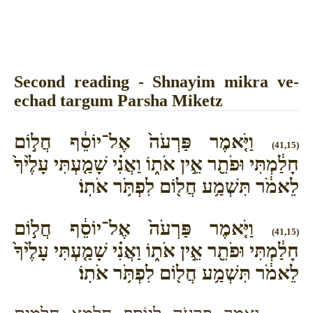
Second reading - Shnayim mikra ve-
echad targum Parsha Miketz
וַיֹּ֤אמֶר פַּרְעֹה֙ אֶל־יוֹסֵ֔ף חֲל֣וֹם
(41,15)
חָלַ֔מְתִּי וּפֹתֵ֖ר אֵ֣ין אֹת֑וֹ וַאֲנִ֗י שָׁמַ֤עְתִּי עָלֶ֙יךָ֙
לֵאמֹ֔ר תִּשְׁמַ֥ע חֲל֖וֹם לִפְתֹּ֥ר אֹתֽוֹ׃
וַיֹּ֤אמֶר פַּרְעֹה֙ אֶל־יוֹסֵ֔ף חֲל֣וֹם
(41,15)
חָלַ֔מְתִּי וּפֹתֵ֖ר אֵ֣ין אֹת֑וֹ וַאֲנִ֗י שָׁמַ֤עְתִּי עָלֶ֙יךָ֙
לֵאמֹ֔ר תִּשְׁמַ֥ע חֲל֖וֹם לִפְתֹּ֥ר אֹתֽוֹ׃