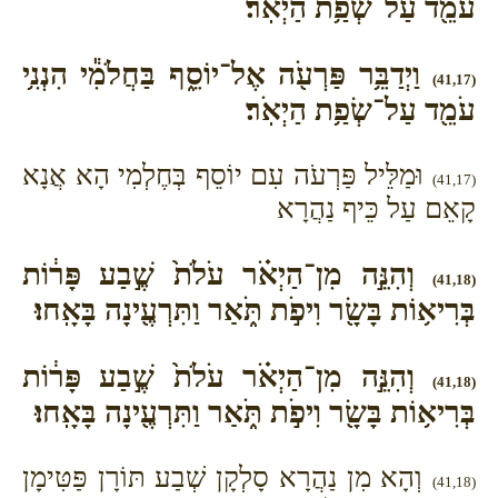
עֹמֵ֖ד עַל־שְׂפַ֥ת הַיְאֹֽר׃
וַיְדַבֵּ֥ר פַּרְעֹ֖ה אֶל־יוֹסֵ֑ף בַּחֲלֹמִ֕י הִנְנִ֥י
(41,17)
עֹמֵ֖ד עַל־שְׂפַ֥ת הַיְאֹֽר׃
וּמַלֵּיל פַּרְעֹה עִם יוֹסֵף בְּחֶלְמִי הָא אֲנָא
(41,17)
קָאֵם עַל כֵּיף נַהֲרָא
וְהִנֵּ֣ה מִן־הַיְאֹ֗ר עֹלֹת֙ שֶׁ֣בַע פָּר֔וֹת
(41,18)
בְּרִיא֥וֹת בָּשָׂ֖ר וִיפֹ֣ת תֹּ֑אַר וַתִּרְעֶ֖ינָה בָּאָֽחוּ׃
וְהִנֵּ֣ה מִן־הַיְאֹ֗ר עֹלֹת֙ שֶׁ֣בַע פָּר֔וֹת
(41,18)
בְּרִיא֥וֹת בָּשָׂ֖ר וִיפֹ֣ת תֹּ֑אַר וַתִּרְעֶ֖ינָה בָּאָֽחוּ׃
וְהָא מִן נַהֲרָא סָלְקָן שְׁבַע תּוֹרָן פַּטִּימָן
(41,18)