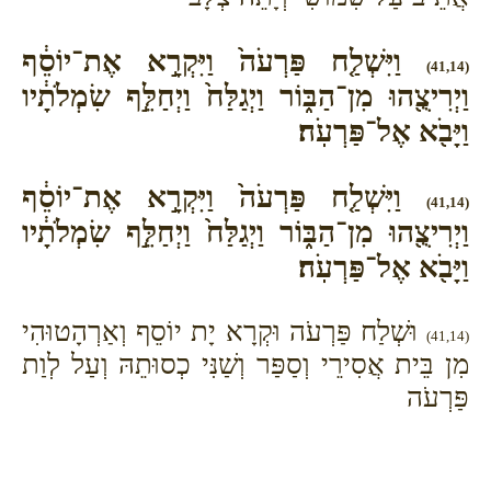
וַיִּשְׁלַ֤ח פַּרְעֹה֙ וַיִּקְרָ֣א אֶת־יוֹסֵ֔ף
(41,14)
וַיְרִיצֻ֖הוּ מִן־הַבּ֑וֹר וַיְגַלַּח֙ וַיְחַלֵּ֣ף שִׂמְלֹתָ֔יו
וַיָּבֹ֖א אֶל־פַּרְעֹֽה׃
וַיִּשְׁלַ֤ח פַּרְעֹה֙ וַיִּקְרָ֣א אֶת־יוֹסֵ֔ף
(41,14)
וַיְרִיצֻ֖הוּ מִן־הַבּ֑וֹר וַיְגַלַּח֙ וַיְחַלֵּ֣ף שִׂמְלֹתָ֔יו
וַיָּבֹ֖א אֶל־פַּרְעֹֽה׃
וּשְׁלַח פַּרְעֹה וּקְרָא יָת יוֹסֵף וְאַרְהָטוּהִי
(41,14)
מִן בֵּית אֲסִירֵי וְסַפַּר וְשַׁנִּי כְסוּתֵהּ וְעַל לְוַת
פַּרְעֹה