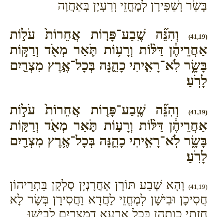
בְּשַׂר וְשַׁפִּירָן לְמֶחֱזֵי וְרַעְיָן בְּאַחֲוָה
וְהִנֵּ֞ה שֶֽׁבַע־פָּר֤וֹת אֲחֵרוֹת֙ עֹל֣וֹת
(41,19)
אַחֲרֵיהֶ֔ן דַּלּ֨וֹת וְרָע֥וֹת תֹּ֛אַר מְאֹ֖ד וְרַקּ֣וֹת
בָּשָׂ֑ר לֹֽא־רָאִ֧יתִי כָהֵ֛נָּה בְּכָל־אֶ֥רֶץ מִצְרַ֖יִם
לָרֹֽעַ׃
וְהִנֵּ֞ה שֶֽׁבַע־פָּר֤וֹת אֲחֵרוֹת֙ עֹל֣וֹת
(41,19)
אַחֲרֵיהֶ֔ן דַּלּ֨וֹת וְרָע֥וֹת תֹּ֛אַר מְאֹ֖ד וְרַקּ֣וֹת
בָּשָׂ֑ר לֹֽא־רָאִ֧יתִי כָהֵ֛נָּה בְּכָל־אֶ֥רֶץ מִצְרַ֖יִם
לָרֹֽעַ׃
וְהָא שְׁבַע תּוֹרָן אָחֳרָנְיָן סָלְקָן בַּתְרֵיהוֹן
(41,19)
חֲסִיכָן וּבִישָׁן לְמֶחֱזֵי לַחֲדָא וַחֲסִירָן בְּשָׂר לָא
חֲזֵתִי כְוָתְהֵן בְּכָל אַרְעָא דְמִצְרַיִם לְבִישׁוּ