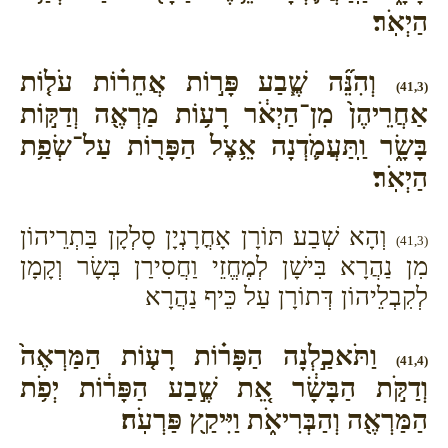
הַיְאֹֽר׃
וְהִנֵּ֞ה שֶׁ֧בַע פָּר֣וֹת אֲחֵר֗וֹת עֹל֤וֹת
(41,3)
אַחֲרֵיהֶן֙ מִן־הַיְאֹ֔ר רָע֥וֹת מַרְאֶ֖ה וְדַקּ֣וֹת
בָּשָׂ֑ר וַֽתַּעֲמֹ֛דְנָה אֵ֥צֶל הַפָּר֖וֹת עַל־שְׂפַ֥ת
הַיְאֹֽר׃
וְהָא שְׁבַע תּוֹרָן אָחֳרָנְיָן סָלְקָן בַּתְרֵיהוֹן
(41,3)
מִן נַהֲרָא בִּישָׁן לְמֶחֱזֵי וַחֲסִירַן בְּשָׂר וְקָמָן
לְקִבְלֵיהוֹן דְּתוֹרָן עַל כֵּיף נַהֲרָא
וַתֹּאכַ֣לְנָה הַפָּר֗וֹת רָע֤וֹת הַמַּרְאֶה֙
(41,4)
וְדַקֹּ֣ת הַבָּשָׂ֔ר אֵ֚ת שֶׁ֣בַע הַפָּר֔וֹת יְפֹ֥ת
הַמַּרְאֶ֖ה וְהַבְּרִיאֹ֑ת וַיִּיקַ֖ץ פַּרְעֹֽה׃