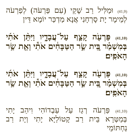
וּמַלִּיל רַב שָׁקֵי (עִם פַּרְעֹה) לְפַרְעֹה
(41,9)
לְמֵימָר יָת סָרְחָנִי אֲנָא מַדְכַּר יוֹמָא דֵּין
פַּרְעֹ֖ה קָצַ֣ף עַל־עֲבָדָ֑יו וַיִּתֵּ֨ן אֹתִ֜י
(41,10)
בְּמִשְׁמַ֗ר בֵּ֚ית שַׂ֣ר הַטַּבָּחִ֔ים אֹתִ֕י וְאֵ֖ת שַׂ֥ר
הָאֹפִֽים׃
פַּרְעֹ֖ה קָצַ֣ף עַל־עֲבָדָ֑יו וַיִּתֵּ֨ן אֹתִ֜י
(41,10)
בְּמִשְׁמַ֗ר בֵּ֚ית שַׂ֣ר הַטַּבָּחִ֔ים אֹתִ֕י וְאֵ֖ת שַׂ֥ר
הָאֹפִֽים׃
פַּרְעֹה רְגֵז עַל עַבְדוֹהִי וִיהַב יָתִי
(41,10)
בְּמַטְּרָא בֵּית רַב קָטוֹלַיָּא יָתִי וְיָת רַב
נַחְתּוֹמֵי