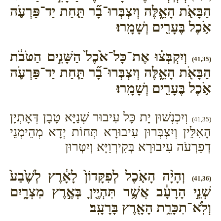
הַבָּאֹ֖ת הָאֵ֑לֶּה וְיִצְבְּרוּ־בָ֞ר תַּ֧חַת יַד־פַּרְעֹ֛ה
אֹ֥כֶל בֶּעָרִ֖ים וְשָׁמָֽרוּ׃
וְיִקְבְּצ֗וּ אֶת־כָּל־אֹ֙כֶל֙ הַשָּׁנִ֣ים הַטֹּבֹ֔ת
(41,35)
הַבָּאֹ֖ת הָאֵ֑לֶּה וְיִצְבְּרוּ־בָ֞ר תַּ֧חַת יַד־פַּרְעֹ֛ה
אֹ֥כֶל בֶּעָרִ֖ים וְשָׁמָֽרוּ׃
וְיִכְנְשׁוּן יָת כָּל עִיבוּר שְׁנַיָּא טָבָן דְּאָתְיָן
(41,35)
הָאִלֵּין וְיִצְבְּרוּן עִיבוּרָא תְּחוֹת יְדָא מְהֵימְנֵי
דְפַרְעֹה עִיבוּרָא בְּקִירְוַיָּא וְיִטְּרוּן
וְהָיָ֨ה הָאֹ֤כֶל לְפִקָּדוֹן֙ לָאָ֔רֶץ לְשֶׁ֙בַע֙
(41,36)
שְׁנֵ֣י הָרָעָ֔ב אֲשֶׁ֥ר תִּהְיֶ֖יןָ בְּאֶ֣רֶץ מִצְרָ֑יִם
וְלֹֽא־תִכָּרֵ֥ת הָאָ֖רֶץ בָּרָעָֽב׃