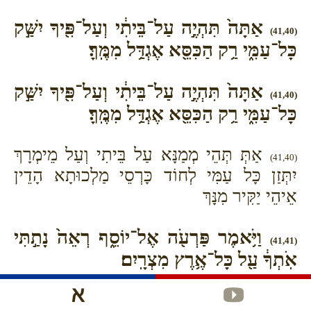
אַתָּה֙ תִּהְיֶ֣ה עַל־בֵּיתִ֔י וְעַל־פִּ֖יךָ יִשַּׁ֣ק
(41,40)
כָּל־עַמִּ֑י רַ֥ק הַכִּסֵּ֖א אֶגְדַּ֥ל מִמֶּֽךָּ׃
אַתָּה֙ תִּהְיֶ֣ה עַל־בֵּיתִ֔י וְעַל־פִּ֖יךָ יִשַּׁ֣ק
(41,40)
כָּל־עַמִּ֑י רַ֥ק הַכִּסֵּ֖א אֶגְדַּ֥ל מִמֶּֽךָּ׃
אַתְּ תְּהֵי מְמַנָּא עַל בֵּיתִי וְעַל מֵימְרָךְ
(41,40)
יִתְּזַן כָּל עַמִּי לְחוֹד כָּרְסֵי מַלְכוּתָא הָדֵין
אֵיהֵי יַקִּיר מִנָּךְ
וַיֹּ֥אמֶר פַּרְעֹ֖ה אֶל־יוֹסֵ֑ף רְאֵה֙ נָתַ֣תִּי
(41,41)
אֹֽתְךָ֔ עַ֖ל כָּל־אֶ֥רֶץ מִצְרָֽיִם׃
וַיֹּ֥אמֶר פַּרְעֹ֖ה אֶל־יוֹסֵ֑ף רְאֵה֙ נָתַ֣תִּי
(41,41)