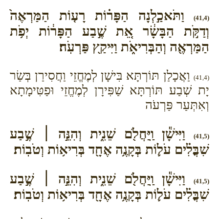
וַתֹּאכַ֣לְנָה הַפָּר֗וֹת רָע֤וֹת הַמַּרְאֶה֙
(41,4)
וְדַקֹּ֣ת הַבָּשָׂ֔ר אֵ֚ת שֶׁ֣בַע הַפָּר֔וֹת יְפֹ֥ת
הַמַּרְאֶ֖ה וְהַבְּרִיאֹ֑ת וַיִּיקַ֖ץ פַּרְעֹֽה׃
וַאֲכָלַן תּוֹרְתָּא בִּישָׁן לְמֶחֱזֵי וַחֲסִירַן בְּשַׂר
(41,4)
יָת שְׁבַע תּוֹרְתָּא שַׁפִּירָן לְמֶחֱזֵי וּפַטִּימָתָא
וְאִתְּעַר פַּרְעֹה
וַיִּישָׁ֕ן וַֽיַּחֲלֹ֖ם שֵׁנִ֑ית וְהִנֵּ֣ה ׀ שֶׁ֣בַע
(41,5)
שִׁבֳּלִ֗ים עֹל֛וֹת בְּקָנֶ֥ה אֶחָ֖ד בְּרִיא֥וֹת וְטֹבֽוֹת׃
וַיִּישָׁ֕ן וַֽיַּחֲלֹ֖ם שֵׁנִ֑ית וְהִנֵּ֣ה ׀ שֶׁ֣בַע
(41,5)
שִׁבֳּלִ֗ים עֹל֛וֹת בְּקָנֶ֥ה אֶחָ֖ד בְּרִיא֥וֹת וְטֹבֽוֹת׃