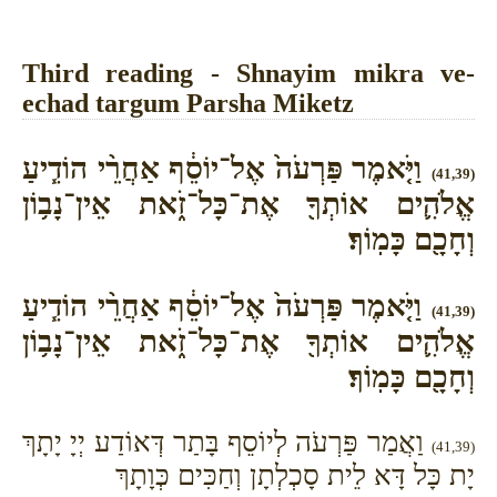
Third reading - Shnayim mikra ve-
echad targum Parsha Miketz
וַיֹּ֤אמֶר פַּרְעֹה֙ אֶל־יוֹסֵ֔ף אַחֲרֵ֨י הוֹדִ֧יעַ
(41,39)
אֱלֹהִ֛ים אוֹתְךָ֖ אֶת־כָּל־זֹ֑את אֵין־נָב֥וֹן
וְחָכָ֖ם כָּמֽוֹךָ׃
וַיֹּ֤אמֶר פַּרְעֹה֙ אֶל־יוֹסֵ֔ף אַחֲרֵ֨י הוֹדִ֧יעַ
(41,39)
אֱלֹהִ֛ים אוֹתְךָ֖ אֶת־כָּל־זֹ֑את אֵין־נָב֥וֹן
וְחָכָ֖ם כָּמֽוֹךָ׃
וַאֲמַר פַּרְעֹה לְיוֹסֵף בָּתַר דְּאוֹדַע יְיָ יָתָךְ
(41,39)
יָת כָּל דָּא לֵית סָכְלְתָן וְחַכִּים כְּוָתָךְ