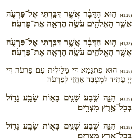
ה֣וּא הַדָּבָ֔ר אֲשֶׁ֥ר דִּבַּ֖רְתִּי אֶל־פַּרְעֹ֑ה
(41,28)
אֲשֶׁ֧ר הָאֱלֹהִ֛ים עֹשֶׂ֖ה הֶרְאָ֥ה אֶת־פַּרְעֹֽה׃
ה֣וּא הַדָּבָ֔ר אֲשֶׁ֥ר דִּבַּ֖רְתִּי אֶל־פַּרְעֹ֑ה
(41,28)
אֲשֶׁ֧ר הָאֱלֹהִ֛ים עֹשֶׂ֖ה הֶרְאָ֥ה אֶת־פַּרְעֹֽה׃
הוּא פִתְגָּמָא דִּי מַלֵּילִית עִם פַּרְעֹה דִּי
(41,28)
יְיָ עָתִיד לְמֶעְבַּד אַחֲזֵי לְפַרְעֹה
הִנֵּ֛ה שֶׁ֥בַע שָׁנִ֖ים בָּא֑וֹת שָׂבָ֥ע גָּד֖וֹל
(41,29)
בְּכָל־אֶ֥רֶץ מִצְרָֽיִם׃
הִנֵּ֛ה שֶׁ֥בַע שָׁנִ֖ים בָּא֑וֹת שָׂבָ֥ע גָּד֖וֹל
(41,29)
בְּכָל־אֶ֥רֶץ מִצְרָֽיִם׃