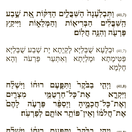
וַתִּבְלַ֙עְנָה֙ הַשִּׁבֳּלִ֣ים הַדַּקּ֔וֹת אֵ֚ת שֶׁ֣בַע
(41,7)
הַֽשִּׁבֳּלִ֔ים הַבְּרִיא֖וֹת וְהַמְּלֵא֑וֹת וַיִּיקַ֥ץ
פַּרְעֹ֖ה וְהִנֵּ֥ה חֲלֽוֹם׃
וּבְלָעָא שֻׁבְּלַיָּא לָקְיָתָא יָת שְׁבַע שֻׁבְּלַיָּא
(41,7)
פַּטִּימָתָא וּמָלְיָתָא וְאִתְּעַר פַּרְעֹה וְהָא
חֶלְמָא
וַיְהִ֤י בַבֹּ֙קֶר֙ וַתִּפָּ֣עֶם רוּח֔וֹ וַיִּשְׁלַ֗ח
(41,8)
וַיִּקְרָ֛א אֶת־כָּל־חַרְטֻמֵּ֥י מִצְרַ֖יִם
וְאֶת־כָּל־חֲכָמֶ֑יהָ וַיְסַפֵּ֨ר פַּרְעֹ֤ה לָהֶם֙
אֶת־חֲלֹמ֔וֹ וְאֵין־פּוֹתֵ֥ר אוֹתָ֖ם לְפַרְעֹֽה׃
וַיְהִ֤י בַבֹּ֙קֶר֙ וַתִּפָּ֣עֶם רוּח֔וֹ וַיִּשְׁלַ֗ח