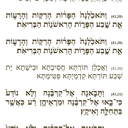
וַתֹּאכַ֙לְנָה֙ הַפָּר֔וֹת הָרַקּ֖וֹת וְהָרָע֑וֹת
(41,20)
אֵ֣ת שֶׁ֧בַע הַפָּר֛וֹת הָרִאשֹׁנ֖וֹת הַבְּרִיאֹֽת׃
וַתֹּאכַ֙לְנָה֙ הַפָּר֔וֹת הָרַקּ֖וֹת וְהָרָע֑וֹת
(41,20)
אֵ֣ת שֶׁ֧בַע הַפָּר֛וֹת הָרִאשֹׁנ֖וֹת הַבְּרִיאֹֽת׃
וַאֲכָלָן תּוֹרְתָּא חֲסִיכָתָא וּבִישָׁתָא יָת
(41,20)
שְׁבַע תּוֹרְתָּא קַדְמָיָתָּא פַּטִּימָתָא
וַתָּבֹ֣אנָה אֶל־קִרְבֶּ֗נָה וְלֹ֤א נוֹדַע֙
(41,21)
כִּי־בָ֣אוּ אֶל־קִרְבֶּ֔נָה וּמַרְאֵיהֶ֣ן רַ֔ע כַּאֲשֶׁ֖ר
בַּתְּחִלָּ֑ה וָאִיקָֽץ׃