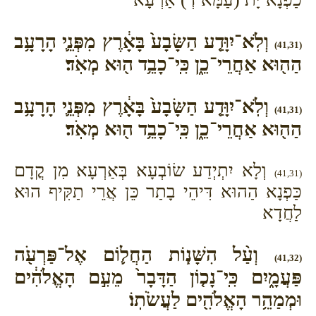
וְלֹֽא־יִוָּדַ֤ע הַשָּׂבָע֙ בָּאָ֔רֶץ מִפְּנֵ֛י הָרָעָ֥ב
(41,31)
הַה֖וּא אַחֲרֵי־כֵ֑ן כִּֽי־כָבֵ֥ד ה֖וּא מְאֹֽד׃
וְלֹֽא־יִוָּדַ֤ע הַשָּׂבָע֙ בָּאָ֔רֶץ מִפְּנֵ֛י הָרָעָ֥ב
(41,31)
הַה֖וּא אַחֲרֵי־כֵ֑ן כִּֽי־כָבֵ֥ד ה֖וּא מְאֹֽד׃
וְלָא יִתְיְדַע שׂוֹבְעָא בְּאַרְעָא מִן קֳדָם
(41,31)
כַּפְנָא הַהוּא דִּיהֵי בָתַר כֵּן אֲרֵי תַקִּיף הוּא
לַחֲדָא
וְעַ֨ל הִשָּׁנ֧וֹת הַחֲל֛וֹם אֶל־פַּרְעֹ֖ה
(41,32)
פַּעֲמָ֑יִם כִּֽי־נָכ֤וֹן הַדָּבָר֙ מֵעִ֣ם הָאֱלֹהִ֔ים
וּמְמַהֵ֥ר הָאֱלֹהִ֖ים לַעֲשֹׂתֽוֹ׃