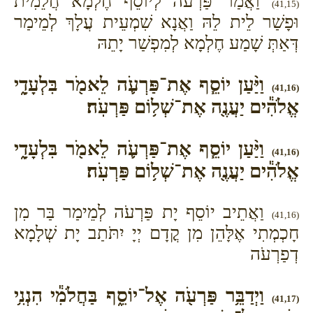
וַאֲמַר פַּרְעֹה לְיוֹסֵף חֶלְמָא חֲלֵמִית
(41,15)
וּפָשַׁר לֵית לֵהּ וַאֲנָא שִׁמְעֵית עֲלָךְ לְמֵימַר
דְּאַתְּ שָׁמַע חֶלְמָא לְמִפְשַׁר יָתֵהּ
וַיַּ֨עַן יוֹסֵ֧ף אֶת־פַּרְעֹ֛ה לֵאמֹ֖ר בִּלְעָדָ֑י
(41,16)
אֱלֹהִ֕ים יַעֲנֶ֖ה אֶת־שְׁל֥וֹם פַּרְעֹֽה׃
וַיַּ֨עַן יוֹסֵ֧ף אֶת־פַּרְעֹ֛ה לֵאמֹ֖ר בִּלְעָדָ֑י
(41,16)
אֱלֹהִ֕ים יַעֲנֶ֖ה אֶת־שְׁל֥וֹם פַּרְעֹֽה׃
וַאֲתֵיב יוֹסֵף יָת פַּרְעֹה לְמֵימַר בַּר מִן
(41,16)
חָכְמְתִי אֶלָּהֵן מִן קֳדָם יְיָ יִתֹּתַב יָת שְׁלָמָא
דְפַרְעֹה
וַיְדַבֵּ֥ר פַּרְעֹ֖ה אֶל־יוֹסֵ֑ף בַּחֲלֹמִ֕י הִנְנִ֥י
(41,17)