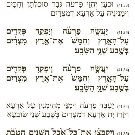
וּכְעַן יֶחֱזֵי פַרְעֹה גְּבַר סוּכְלְתָן וְחַכִּים
(41,33)
וִימַנִינֵיהּ עַל אַרְעָא דְמִצְרָיִם
יַעֲשֶׂ֣ה פַרְעֹ֔ה וְיַפְקֵ֥ד פְּקִדִ֖ים
(41,34)
עַל־הָאָ֑רֶץ וְחִמֵּשׁ֙ אֶת־אֶ֣רֶץ מִצְרַ֔יִם
בְּשֶׁ֖בַע שְׁנֵ֥י הַשָּׂבָֽע׃
יַעֲשֶׂ֣ה פַרְעֹ֔ה וְיַפְקֵ֥ד פְּקִדִ֖ים
(41,34)
עַל־הָאָ֑רֶץ וְחִמֵּשׁ֙ אֶת־אֶ֣רֶץ מִצְרַ֔יִם
בְּשֶׁ֖בַע שְׁנֵ֥י הַשָּׂבָֽע׃
יַעְבֵּד פַרְעֹה וִימַנֵּי מְהֵימְנִין עַל אַרְעָא
(41,34)
וִיזָרֵז יָת אַרְעָא דְמִצְרַיִם בְּשֶׁבַע שְׁנֵי שׂוֹבְעָא
וְיִקְבְּצ֗וּ אֶת־כָּל־אֹ֙כֶל֙ הַשָּׁנִ֣ים הַטֹּבֹ֔ת
(41,35)