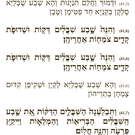
וּדְמוּךְ וַחֲלַם תִּנְיָנוּת וְהָא שְׁבַע שֻׁבְּלַיָּא
(41,5)
סָלְקָן בְּקַנְיָא חַד פַּטִּימָן וְטָבָן
וְהִנֵּה֙ שֶׁ֣בַע שִׁבֳּלִ֔ים דַּקּ֖וֹת וּשְׁדוּפֹ֣ת
(41,6)
קָדִ֑ים צֹמְח֖וֹת אַחֲרֵיהֶֽן׃
וְהִנֵּה֙ שֶׁ֣בַע שִׁבֳּלִ֔ים דַּקּ֖וֹת וּשְׁדוּפֹ֣ת
(41,6)
קָדִ֑ים צֹמְח֖וֹת אַחֲרֵיהֶֽן׃
וְהָא שְׁבַע שֻׁבְּלַיָּא לָקְיָן וּשְׁקִיפָן קִדּוּם
(41,6)
צָמְחָן בַּתְרֵיהוֹן
וַתִּבְלַ֙עְנָה֙ הַשִּׁבֳּלִ֣ים הַדַּקּ֔וֹת אֵ֚ת שֶׁ֣בַע
(41,7)
הַֽשִּׁבֳּלִ֔ים הַבְּרִיא֖וֹת וְהַמְּלֵא֑וֹת וַיִּיקַ֥ץ
פַּרְעֹ֖ה וְהִנֵּ֥ה חֲלֽוֹם׃