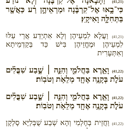
וַתָּבֹ֣אנָה אֶל־קִרְבֶּ֗נָה וְלֹ֤א נוֹדַע֙
(41,21)
כִּי־בָ֣אוּ אֶל־קִרְבֶּ֔נָה וּמַרְאֵיהֶ֣ן רַ֔ע כַּאֲשֶׁ֖ר
בַּתְּחִלָּ֑ה וָאִיקָֽץ׃
וַעֲלָא לִמְעֵיהֶן וְלָא אִתְיְדַע אֲרֵי עַלּוּ
(41,21)
לִמְעֵיהֶן וּמֶחֱזֵיהֶן בִּישׁ כַּד בְּקַדְמֵיתָא
וְאִתְּעָרִית
וָאֵ֖רֶא בַּחֲלֹמִ֑י וְהִנֵּ֣ה ׀ שֶׁ֣בַע שִׁבֳּלִ֗ים
(41,22)
עֹלֹ֛ת בְּקָנֶ֥ה אֶחָ֖ד מְלֵאֹ֥ת וְטֹבֽוֹת׃
וָאֵ֖רֶא בַּחֲלֹמִ֑י וְהִנֵּ֣ה ׀ שֶׁ֣בַע שִׁבֳּלִ֗ים
(41,22)
עֹלֹ֛ת בְּקָנֶ֥ה אֶחָ֖ד מְלֵאֹ֥ת וְטֹבֽוֹת׃
וַחֲזֵית בְּחֶלְמִי וְהָא שְׁבַע שֻׁבְּלַיָּא סָלְקָן
(41,22)