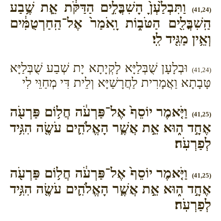
וַתִּבְלַ֙עְןָ֙ הָשִׁבֳּלִ֣ים הַדַּקֹּ֔ת אֵ֛ת שֶׁ֥בַע
(41,24)
הַֽשִׁבֳּלִ֖ים הַטֹּב֑וֹת וָֽאֹמַר֙ אֶל־הַֽחַרְטֻמִּ֔ים
וְאֵ֥ין מַגִּ֖יד לִֽי׃
וּבְלָעָן שֻׁבְּלַיָּא לָקְיָתָא יָת שְׁבַע שֻׁבְּלַיָּא
(41,24)
טָּבָתָא וַאֲמָרִית לַחֲרָשַׁיָּא וְלֵית דִּי מְחַוֵּי לִי
וַיֹּ֤אמֶר יוֹסֵף֙ אֶל־פַּרְעֹ֔ה חֲל֥וֹם פַּרְעֹ֖ה
(41,25)
אֶחָ֣ד ה֑וּא אֵ֣ת אֲשֶׁ֧ר הָאֱלֹהִ֛ים עֹשֶׂ֖ה הִגִּ֥יד
לְפַרְעֹֽה׃
וַיֹּ֤אמֶר יוֹסֵף֙ אֶל־פַּרְעֹ֔ה חֲל֥וֹם פַּרְעֹ֖ה
(41,25)
אֶחָ֣ד ה֑וּא אֵ֣ת אֲשֶׁ֧ר הָאֱלֹהִ֛ים עֹשֶׂ֖ה הִגִּ֥יד
לְפַרְעֹֽה׃