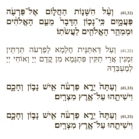
וְעַ֨ל הִשָּׁנ֧וֹת הַחֲל֛וֹם אֶל־פַּרְעֹ֖ה
(41,32)
פַּעֲמָ֑יִם כִּֽי־נָכ֤וֹן הַדָּבָר֙ מֵעִ֣ם הָאֱלֹהִ֔ים
וּמְמַהֵ֥ר הָאֱלֹהִ֖ים לַעֲשֹׂתֽוֹ׃
וְעַל דְּאִתַּנֵּית חֶלְמָא לְפַרְעֹה תַּרְתֵּין
(41,32)
זִמְנִין אֲרֵי תַקִּין פִּתְגָּמָא מִן קֳדָם יְיָ וְאוֹחִי יְיָ
לְמֶעְבְּדֵהּ
וְעַתָּה֙ יֵרֶ֣א פַרְעֹ֔ה אִ֖ישׁ נָב֣וֹן וְחָכָ֑ם
(41,33)
וִישִׁיתֵ֖הוּ עַל־אֶ֥רֶץ מִצְרָֽיִם׃
וְעַתָּה֙ יֵרֶ֣א פַרְעֹ֔ה אִ֖ישׁ נָב֣וֹן וְחָכָ֑ם
(41,33)
וִישִׁיתֵ֖הוּ עַל־אֶ֥רֶץ מִצְרָֽיִם׃