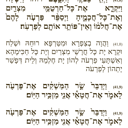
(41,8)
וַיִּקְרָ֛א אֶת־כָּל־חַרְטֻמֵּ֥י מִצְרַ֖יִם
וְאֶת־כָּל־חֲכָמֶ֑יהָ וַיְסַפֵּ֨ר פַּרְעֹ֤ה לָהֶם֙
אֶת־חֲלֹמ֔וֹ וְאֵין־פּוֹתֵ֥ר אוֹתָ֖ם לְפַרְעֹֽה׃
וַהֲוָה בְצַפְרָא וּמִטַּרְפָּא רוּחֵהּ וּשְׁלַח
(41,8)
וּקְרָא יָת כָּל חֳרָשֵׁי מִצְרַיִם וְיָת כָּל חַכִּימָהָא
וְאִשְׁתָּעִי פַרְעֹה לְהוֹן יָת חֶלְמֵהּ וְלֵית דְּפָשַׁר
יָתְהוֹן לְפַרְעֹה
וַיְדַבֵּר֙ שַׂ֣ר הַמַּשְׁקִ֔ים אֶת־פַּרְעֹ֖ה
(41,9)
לֵאמֹ֑ר אֶת־חֲטָאַ֕י אֲנִ֖י מַזְכִּ֥יר הַיּֽוֹם׃
וַיְדַבֵּר֙ שַׂ֣ר הַמַּשְׁקִ֔ים אֶת־פַּרְעֹ֖ה
(41,9)
לֵאמֹ֑ר אֶת־חֲטָאַ֕י אֲנִ֖י מַזְכִּ֥יר הַיּֽוֹם׃