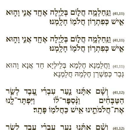
וַנַּֽחַלְמָ֥ה חֲל֛וֹם בְּלַ֥יְלָה אֶחָ֖ד אֲנִ֣י וָה֑וּא
(41,11)
אִ֛ישׁ כְּפִתְר֥וֹן חֲלֹמ֖וֹ חָלָֽמְנוּ׃
וַנַּֽחַלְמָ֥ה חֲל֛וֹם בְּלַ֥יְלָה אֶחָ֖ד אֲנִ֣י וָה֑וּא
(41,11)
אִ֛ישׁ כְּפִתְר֥וֹן חֲלֹמ֖וֹ חָלָֽמְנוּ׃
וַחֲלֵמְנָא חֶלְמָא בְּלֵילְיָא חַד אֲנָא וָהוּא
(41,11)
גְּבַר כְּפִשְׁרַן חֶלְמֵהּ חֲלֵמְנָא
וְשָׁ֨ם אִתָּ֜נוּ נַ֣עַר עִבְרִ֗י עֶ֚בֶד לְשַׂ֣ר
(41,12)
הַטַּבָּחִ֔ים וַנְּ֨סַפֶּר־ל֔וֹ וַיִּפְתָּר־לָ֖נוּ
אֶת־חֲלֹמֹתֵ֑ינוּ אִ֥ישׁ כַּחֲלֹמ֖וֹ פָּתָֽר׃
וְשָׁ֨ם אִתָּ֜נוּ נַ֣עַר עִבְרִ֗י עֶ֚בֶד לְשַׂ֣ר
(41,12)