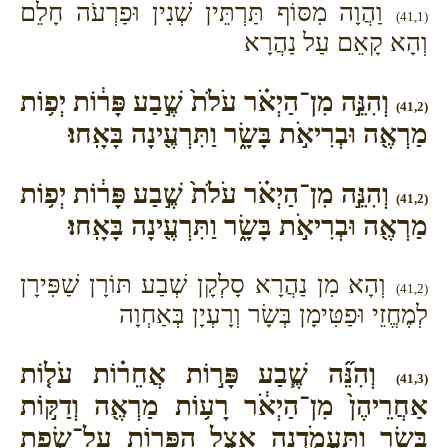
וַהֲוָה מִסּוֹף תַּרְתֵּין שְׁנִין וּפַרְעֹה חָלֵם
(41,1)
וְהָא קָאֵם עַל נַהֲרָא
וְהִנֵּ֣ה מִן־הַיְאֹ֗ר עֹלֹת֙ שֶׁ֣בַע פָּר֔וֹת יְפ֥וֹת
(41,2)
מַרְאֶ֖ה וּבְרִיאֹ֣ת בָּשָׂ֑ר וַתִּרְעֶ֖ינָה בָּאָֽחוּ׃
וְהִנֵּ֣ה מִן־הַיְאֹ֗ר עֹלֹת֙ שֶׁ֣בַע פָּר֔וֹת יְפ֥וֹת
(41,2)
מַרְאֶ֖ה וּבְרִיאֹ֣ת בָּשָׂ֑ר וַתִּרְעֶ֖ינָה בָּאָֽחוּ׃
וְהָא מִן נַהֲרָא סָלְקָן שְׁבַע תּוֹרָן שַׁפִּירָן
(41,2)
לְמֶחֱזֵי וּפַטִּימָן בְּשָׂר וְרָעְיָן בְּאַחְוָה
וְהִנֵּ֞ה שֶׁ֧בַע פָּר֣וֹת אֲחֵר֗וֹת עֹל֤וֹת
(41,3)
אַחֲרֵיהֶן֙ מִן־הַיְאֹ֔ר רָע֥וֹת מַרְאֶ֖ה וְדַקּ֣וֹת
בָּשָׂ֑ר וַֽתַּעֲמֹ֛דְנָה אֵ֥צֶל הַפָּר֖וֹת עַל־שְׂפַ֥ת