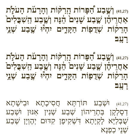
וְשֶׁ֣בַע הַ֠פָּרוֹת הָֽרַקּ֨וֹת וְהָרָעֹ֜ת הָעֹלֹ֣ת
(41,27)
אַחֲרֵיהֶ֗ן שֶׁ֤בַע שָׁנִים֙ הֵ֔נָּה וְשֶׁ֤בַע הַֽשִׁבֳּלִים֙
הָרֵק֔וֹת שְׁדֻפ֖וֹת הַקָּדִ֑ים יִהְי֕וּ שֶׁ֖בַע שְׁנֵ֥י
רָעָֽב׃
וְשֶׁ֣בַע הַ֠פָּרוֹת הָֽרַקּ֨וֹת וְהָרָעֹ֜ת הָעֹלֹ֣ת
(41,27)
אַחֲרֵיהֶ֗ן שֶׁ֤בַע שָׁנִים֙ הֵ֔נָּה וְשֶׁ֤בַע הַֽשִׁבֳּלִים֙
הָרֵק֔וֹת שְׁדֻפ֖וֹת הַקָּדִ֑ים יִהְי֕וּ שֶׁ֖בַע שְׁנֵ֥י
רָעָֽב׃
וּשְׁבַע תּוֹרְתָּא חֲסִיכָתָא וּבִישָׁתָא
(41,27)
דְסָלְקָן בַּתְרֵיהוֹן שְׁבַע שְׁנִין אִנּוּן וּשְׁבַע
שֻׁבְּלַיָּא לָקְיָתָא דִּשְׁקִיפָן קִדּוּם יְהֶוְיָן שְׁבַע
שְׁנֵי כַפְנָא