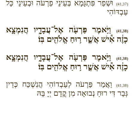
וּשְׁפַר פִּתְגָּמָא בְּעֵינֵי פַרְעֹה וּבְעֵינֵי כָּל
(41,37)
עַבְדּוֹהִי
וַיֹּ֥אמֶר פַּרְעֹ֖ה אֶל־עֲבָדָ֑יו הֲנִמְצָ֣א
(41,38)
כָזֶ֔ה אִ֕ישׁ אֲשֶׁ֛ר ר֥וּחַ אֱלֹהִ֖ים בּֽוֹ׃
וַיֹּ֥אמֶר פַּרְעֹ֖ה אֶל־עֲבָדָ֑יו הֲנִמְצָ֣א
(41,38)
כָזֶ֔ה אִ֕ישׁ אֲשֶׁ֛ר ר֥וּחַ אֱלֹהִ֖ים בּֽוֹ׃
וַאֲמַר פַּרְעֹה לְעַבְדוֹהִי הֲנִשְׁכַּח כְּדֵין
(41,38)
גְּבַר דִּי רוּחַ נְבוּאָה מִן קֳדָם יְיָ בֵּהּ