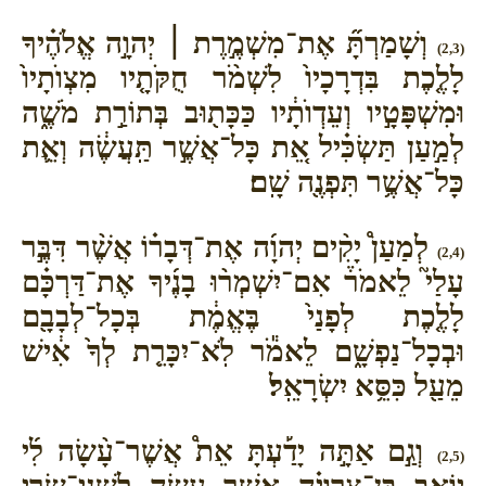
וְשָׁמַרְתָּ֞ אֶת־מִשְׁמֶ֣רֶת ׀ יְהוָ֣ה אֱלֹהֶ֗יךָ
(2,3)
לָלֶ֤כֶת בִּדְרָכָיו֙ לִשְׁמֹ֨ר חֻקֹּתָ֤יו מִצְוֺתָיו֙
וּמִשְׁפָּטָ֣יו וְעֵדְוֺתָ֔יו כַּכָּת֖וּב בְּתוֹרַ֣ת מֹשֶׁ֑ה
לְמַ֣עַן תַּשְׂכִּ֗יל אֵ֚ת כָּל־אֲשֶׁ֣ר תַּֽעֲשֶׂ֔ה וְאֵ֛ת
כָּל־אֲשֶׁ֥ר תִּפְנֶ֖ה שָֽׁם׃
לְמַעַן֩ יָקִ֨ים יְהוָ֜ה אֶת־דְּבָר֗וֹ אֲשֶׁ֨ר דִּבֶּ֣ר
(2,4)
עָלַי֮ לֵאמֹר֒ אִם־יִשְׁמְר֨וּ בָנֶ֜יךָ אֶת־דַּרְכָּ֗ם
לָלֶ֤כֶת לְפָנַי֙ בֶּאֱמֶ֔ת בְּכָל־לְבָבָ֖ם
וּבְכָל־נַפְשָׁ֑ם לֵאמֹ֕ר לֹֽא־יִכָּרֵ֤ת לְךָ֙ אִ֔ישׁ
מֵעַ֖ל כִּסֵּ֥א יִשְׂרָאֵֽל׃
וְגַ֣ם אַתָּ֣ה יָדַ֡עְתָּ אֵת֩ אֲשֶׁר־עָ֨שָׂה לִ֜י
(2,5)
יוֹאָ֣ב בֶּן־צְרוּיָ֗ה אֲשֶׁ֣ר עָשָׂ֣ה לִשְׁנֵֽי־שָׂרֵ֣י