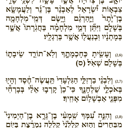
צִבְא֣וֹת יִ֠שְׂרָאֵל לְאַבְנֵ֨ר בֶּן־נֵ֜ר וְלַעֲמָשָׂ֤א
בֶן־יֶ֙תֶר֙ וַיַּ֣הַרְגֵ֔ם וַיָּ֥שֶׂם דְּמֵֽי־מִלְחָמָ֖ה
בְּשָׁלֹ֑ם וַיִּתֵּ֞ן דְּמֵ֣י מִלְחָמָ֗ה בַּחֲגֹֽרָתוֹ֙ אֲשֶׁ֣ר
בְּמָתְנָ֔יו וּֽבְנַעֲל֖וֹ אֲשֶׁ֥ר בְּרַגְלָֽיו׃
וְעָשִׂ֖יתָ כְּחָכְמָתֶ֑ךָ וְלֹֽא־תוֹרֵ֧ד שֵׂיבָת֛וֹ
(2,6)
בְּשָׁלֹ֖ם שְׁאֹֽל׃ (ס)
וְלִבְנֵ֨י בַרְזִלַּ֤י הַגִּלְעָדִי֙ תַּֽעֲשֶׂה־חֶ֔סֶד וְהָי֖וּ
(2,7)
בְּאֹכְלֵ֣י שֻׁלְחָנֶ֑ךָ כִּי־כֵן֙ קָרְב֣וּ אֵלַ֔י בְּבָרְחִ֕י
מִפְּנֵ֖י אַבְשָׁל֥וֹם אָחִֽיךָ׃
וְהִנֵּ֣ה עִ֠מְּךָ שִֽׁמְעִ֨י בֶן־גֵּרָ֥א בֶן־הַיְמִינִי֮
(2,8)
מִבַּחֻרִים֒ וְה֤וּא קִֽלְלַ֙נִי֙ קְלָלָ֣ה נִמְרֶ֔צֶת בְּי֖וֹם