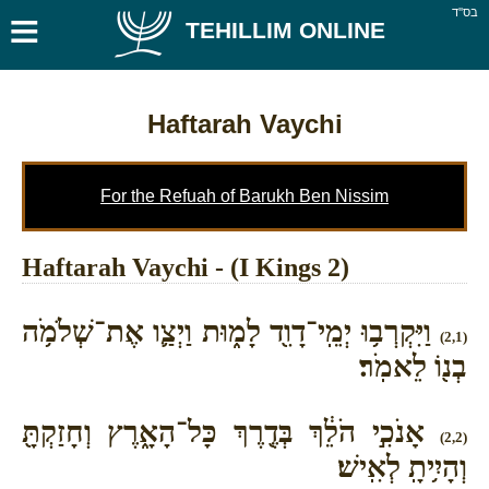
≡
בס''ד
TEHILLIM ONLINE
Haftarah Vaychi
For the Refuah of Barukh Ben Nissim
Haftarah Vaychi - (I Kings 2)
וַיִּקְרְב֥וּ יְמֵֽי־דָוִ֖ד לָמ֑וּת וַיְצַ֛ו אֶת־שְׁלֹמֹ֥ה
(2,1)
בְנ֖וֹ לֵאמֹֽר׃
אָנֹכִ֣י הֹלֵ֔ךְ בְּדֶ֖רֶךְ כָּל־הָאָ֑רֶץ וְחָזַקְתָּ֖
(2,2)
וְהָיִ֥יתָֽ לְאִֽישׁ׃