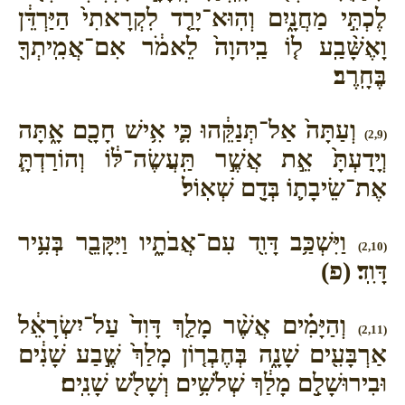
לֶכְתִּ֣י מַחֲנָ֑יִם וְהֽוּא־יָרַ֤ד לִקְרָאתִי֙ הַיַּרְדֵּ֔ן
וָאֶשָּׁ֨בַֽע ל֤וֹ בַֽיהוָה֙ לֵאמֹ֔ר אִם־אֲמִֽיתְךָ֖
בֶּחָֽרֶב׃
וְעַתָּה֙ אַל־תְּנַקֵּ֔הוּ כִּ֛י אִ֥ישׁ חָכָ֖ם אָ֑תָּה
(2,9)
וְיָֽדַעְתָּ֙ אֵ֣ת אֲשֶׁ֣ר תַּֽעֲשֶׂה־לּ֔וֹ וְהוֹרַדְתָּ֧
אֶת־שֵׂיבָת֛וֹ בְּדָ֖ם שְׁאֽוֹל׃
וַיִּשְׁכַּ֥ב דָּוִ֖ד עִם־אֲבֹתָ֑יו וַיִּקָּבֵ֖ר בְּעִ֥יר
(2,10)
דָּוִֽד׃ (פ)
וְהַיָּמִ֗ים אֲשֶׁ֨ר מָלַ֤ךְ דָּוִד֙ עַל־יִשְׂרָאֵ֔ל
(2,11)
אַרְבָּעִ֖ים שָׁנָ֑ה בְּחֶבְר֤וֹן מָלַךְ֙ שֶׁ֣בַע שָׁנִ֔ים
וּבִירוּשָׁלִַ֣ם מָלַ֔ךְ שְׁלֹשִׁ֥ים וְשָׁלֹ֖שׁ שָׁנִֽים׃