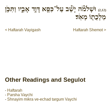
וּשְׁלֹמֹ֕ה יָשַׁ֕ב עַל־כִּסֵּ֖א דָּוִ֣ד אָבִ֑יו וַתִּכֹּ֥ן
(2,12)
מַלְכֻת֖וֹ מְאֹֽד׃
< Haftarah Vayigash
Haftarah Shemot >
Other Readings and Segulot
-
Haftarah
-
Parsha Vaychi
-
Shnayim mikra ve-echad targum Vaychi