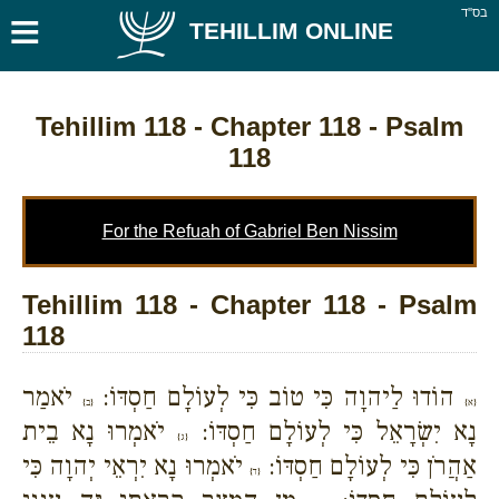
≡
בס''ד
TEHILLIM ONLINE
Tehillim 118
- Chapter 118 - Psalm
118
For the Refuah of Gabriel Ben Nissim
Tehillim 118 - Chapter 118 - Psalm
118
הוֹדוּ לַיהוָה כִּי טוֹב כִּי לְעוֹלָם חַסְדּוֹ:
יֹאמַר
{א}
{ב}
נָא יִשְׂרָאֵל כִּי לְעוֹלָם חַסְדּוֹ:
יֹאמְרוּ נָא בֵית
{ג}
אַהֲרֹן כִּי לְעוֹלָם חַסְדּוֹ:
יֹאמְרוּ נָא יִרְאֵי יְהוָה כִּי
{ד}