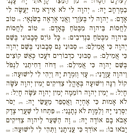
לְעוֹלָם חַסְדּוֹ:
מִן הַמֵּצַר קָרָאתִי יָּהּ עָנָנִי
{ה}
בַמֶּרְחָב יָהּ:
יְהוָה לִי לֹא אִירָא מַה יַּעֲשֶׂה לִי
{ו}
אָדָם:
יְהוָה לִי בְּעֹזְרָי וַאֲנִי אֶרְאֶה בְשֹׂנְאָי:
טוֹב
{ז}
{ח}
לַחֲסוֹת בַּיהוָה מִבְּטֹחַ בָּאָדָם:
טוֹב לַחֲסוֹת
{ט}
בַּיהוָה מִבְּטֹחַ בִּנְדִיבִים:
כָּל גּוֹיִם סְבָבוּנִי בְּשֵׁם
{י}
יְהוָה כִּי אֲמִילַם:
סַבּוּנִי גַם סְבָבוּנִי בְּשֵׁם יְהוָה
{יא}
כִּי אֲמִילַם:
סַבּוּנִי כִדְבוֹרִים דֹּעֲכוּ כְּאֵשׁ קוֹצִים
{יב}
בְּשֵׁם יְהוָה כִּי אֲמִילַם:
דַּחֹה דְחִיתַנִי לִנְפֹּל
{יג}
וַיהוָה עֲזָרָנִי:
עָזִּי וְזִמְרָת יָהּ וַיְהִי לִי לִישׁוּעָה:
{יד}
{טו}
קוֹל רִנָּה וִישׁוּעָה בְּאָהֳלֵי צַדִּיקִים יְמִין יְהוָה עֹשָׂה
חָיִל:
יְמִין יְהוָה רוֹמֵמָה יְמִין יְהוָה עֹשָׂה חָיִל:
{טז}
{יז}
לֹא אָמוּת כִּי אֶחְיֶה וַאֲסַפֵּר מַעֲשֵׂי יָהּ:
יַסֹּר
{יח}
יִסְּרַנִּי יָּהּ וְלַמָּוֶת לֹא נְתָנָנִי:
פִּתְחוּ לִי שַׁעֲרֵי צֶדֶק
{יט}
אָבֹא בָם אוֹדֶה יָהּ:
זֶה הַשַּׁעַר לַיהוָה צַדִּיקִים
{כ}
יָבֹאוּ בוֹ:
אוֹדְךָ כִּי עֲנִיתָנִי וַתְּהִי לִי לִישׁוּעָה:
{כא}
{כב}