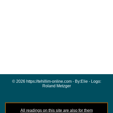
© 2026 https://tehillim-online.com - By:
Elie
- Logo:
Roland Metzger
All readings on this site are also for them