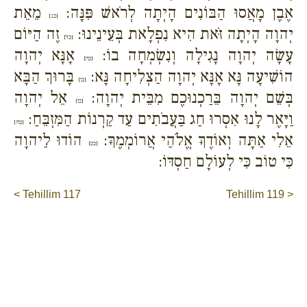
אֶבֶן מָאֲסוּ הַבּוֹנִים הָיְתָה לְרֹאשׁ פִּנָּה:
מֵאֵת
{כג}
יְהוָה הָיְתָה זֹּאת הִיא נִפְלָאת בְּעֵינֵינוּ:
זֶה הַיּוֹם
{כד}
עָשָׂה יְהוָה נָגִילָה וְנִשְׂמְחָה בוֹ:
אָנָּא יְהוָה
{כה}
הוֹשִׁיעָה נָּא אָנָּא יְהוָה הַצְלִיחָה נָּא:
בָּרוּךְ הַבָּא
{כו}
בְּשֵׁם יְהוָה בֵּרַכְנוּכֶם מִבֵּית יְהוָה:
אֵל יְהוָה
{כז}
וַיָּאֶר לָנוּ אִסְרוּ חַג בַּעֲבֹתִים עַד קַרְנוֹת הַמִּזְבֵּחַ:
{כח}
אֵלִי אַתָּה וְאוֹדֶךָּ אֱלֹהַי אֲרוֹמְמֶךָּ:
הוֹדוּ לַיהוָה
{כט}
כִּי טוֹב כִּי לְעוֹלָם חַסְדּוֹ:
< Tehillim 117
Tehillim 119 >