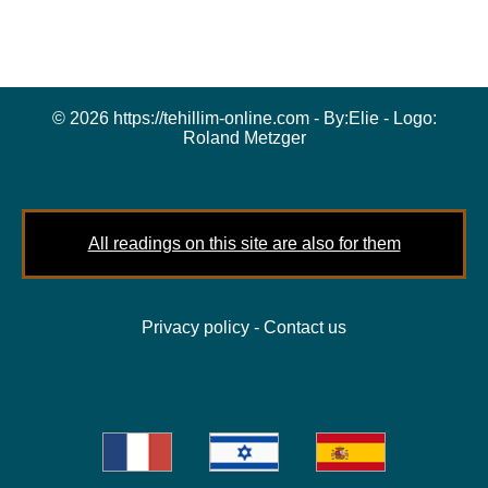
© 2026 https://tehillim-online.com - By:
Elie
- Logo:
Roland Metzger
All readings on this site are also for them
Privacy policy
-
Contact us