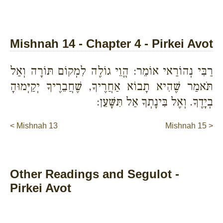
Mishnah 14 - Chapter 4 - Pirkei Avot
רַבִּי נְהוֹרַאי אוֹמֵר: הֱוֵי גוֹלֶה לִמְקוֹם תּוֹרָה וְאַל
תֹּאמַר שֶׁהִיא תָבוֹא אַחֲרֶיךָ, שֶׁחֲבֵרֶיךָ יְקַיְּמוּהָ
בְיָדֶךָ. וְאֶל בִּינָתְךָ אַל תִּשָּׁעֵן:
< Mishnah 13
Mishnah 15 >
Other Readings and Segulot -
Pirkei Avot