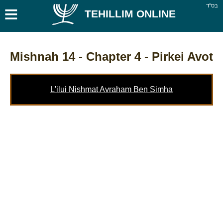
≡
בס''ד
TEHILLIM ONLINE
Mishnah 14
- Chapter 4 - Pirkei Avot
L'ilui Nishmat Avraham Ben Simha