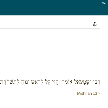
בס''ד
רַבִּי יִשְׁמָעֵאל אוֹמֵר: הֱוֵי קַל לָרֹאשׁ וְנוֹחַ לַתִּשְׁחֹרֶת.
Mishnah 13 >