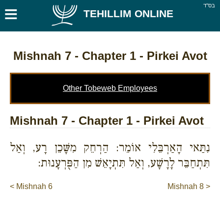
≡
בס''ד
TEHILLIM ONLINE
Mishnah 7
- Chapter 1 - Pirkei Avot
Other Tobeweb Employees
Mishnah 7 - Chapter 1 - Pirkei Avot
נִתַּאי הָאַרְבֵּלִי אוֹמֵר: הַרְחֵק מִשָּׁכֵן רָע, וְאַל
תִּתְחַבֵּר לָרָשָׁע, וְאַל תִּתְיָאֵשׁ מִן הַפֻּרְעָנוּת:
< Mishnah 6
Mishnah 8 >