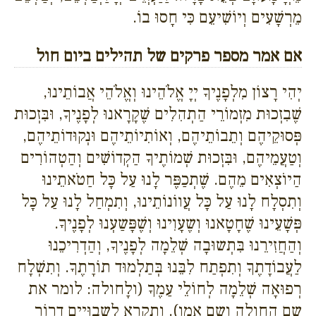
מֵרְשָׁעִים וְיוֹשִׁיעֵם כִּי חָסוּ בוֹ.
אם אמר מספר פרקים של תהילים ביום חול
יְהִי רָצוֹן מִלְפָנֶיךָ יְיָ אֱלֹהֵינוּ וְאֱלֹהֵי אֲבוֹתֵינוּ,
שֶׁבִזְכוּת מִזְמוֹרֵי הַתְהִלִים שֶׁקָרָאנוּ לְפָנֶיךָ, וּבִּזְכוּת
פְּסוּקֵיהֶם וְתֵבוֹתֵיהֶם, וְאוֹתִיוֹתֵיהֶם וּנְקוּדוֹתֵיהֶם,
וְטַעֲמֵיהֶם, וּבִּזְכוּת שְׁמוֹתֶיךָ הַקְדוֹשִׁים וְהַטְהוֹרִים
הַיוֹצְאִים מֵהֶם. שֶׁתְכַפֶּר לָנוּ עַל כָּל חַטֹאתֵינוּ
וְתִסְלָח לָנוּ עַל כָּל עֲווֹנוֹתֵינוּ, וְתִמְחַל לָנוּ עַל כָּל
פְּשָׁעֵינוּ שֶׁחָטָאנוּ וְשֶעָוִינוּ וְשֶׁפָּשַעְנוּ לְפָנֶיךָ.
וְהַחֲזִירֵנוּ בִּתְשוּבָה שְׁלֵמָה לְפָנֶיךָ, וְהַדְרִיכֵנוּ
לַעֲבוֹדָתֶךָ וְתִפְתַח לִבֵּנוּ בְּתַלְמוּד תוֹרָתֶךָ. וְתִשְׁלָח
רְפוּאָה שְׁלֵמָה לְחוֹלֵי עַמֶךָ (ולָחולה: לומר את
שם החולה ושם אמו). וְתִקְרָא לִשְבוּיִים דְרוֹר