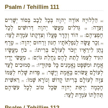
Psalm / Tehillim 111
הַלְלוּיָהּ אוֹדֶה יְהוָה בְּכָל לֵבָב בְּסוֹד יְשָׁרִים
{א}
וְעֵדָה:
גְּדֹלִים מַעֲשֵׂי יְהוָה דְּרוּשִׁים לְכָל
{ב}
חֶפְצֵיהֶם:
הוֹד וְהָדָר פָּעֳלוֹ וְצִדְקָתוֹ עֹמֶדֶת לָעַד:
{ג}
זֵכֶר עָשָׂה לְנִפְלְאֹתָיו חַנּוּן וְרַחוּם יְהוָה:
טֶרֶף
{ד}
{ה}
נָתַן לִירֵאָיו יִזְכֹּר לְעוֹלָם בְּרִיתוֹ:
כֹּחַ מַעֲשָׂיו
{ו}
הִגִּיד לְעַמּוֹ לָתֵת לָהֶם נַחֲלַת גּוֹיִם:
מַעֲשֵׂי יָדָיו
{ז}
אֱמֶת וּמִשְׁפָּט נֶאֱמָנִים כָּל פִּקּוּדָיו:
סְמוּכִים לָעַד
{ח}
לְעוֹלָם עֲשׂוּיִם בֶּאֱמֶת וְיָשָׁר:
פְּדוּת שָׁלַח לְעַמּוֹ
{ט}
צִוָּה לְעוֹלָם בְּרִיתוֹ קָדוֹשׁ וְנוֹרָא שְׁמוֹ:
רֵאשִׁית
{י}
חָכְמָה יִרְאַת יְהוָה שֵׂכֶל טוֹב לְכָל עֹשֵׂיהֶם
תְּהִלָּתוֹ עֹמֶדֶת לָעַד:
Psalm / Tehillim 112