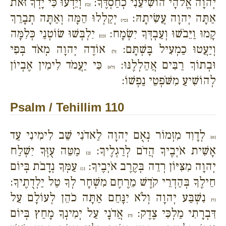
יְהוָה אֱלֹהָי הוֹשִׁיעֵנִי כְחַסְדֶּךָ:
וְיֵדְעוּ כִּי יָדְךָ זֹּאת
{כז}
אַתָּה יְהוָה עֲשִׂיתָהּ:
יְקַלְלוּ הֵמָּה וְאַתָּה תְבָרֵךְ
{כח}
קָמוּ וַיֵּבֹשׁוּ וְעַבְדְּךָ יִשְׂמָח:
יִלְבְּשׁוּ שׂוֹטְנַי כְּלִמָּה
{כט}
וְיַעֲטוּ כַמְעִיל בָּשְׁתָּם:
אוֹדֶה יְהוָה מְאֹד בְּפִי
{ל}
וּבְתוֹךְ רַבִּים אֲהַלְלֶנּוּ:
כִּי יַעֲמֹד לִימִין אֶבְיוֹן
{לא}
לְהוֹשִׁיעַ מִשֹּׁפְטֵי נַפְשׁוֹ:
Psalm / Tehillim 110
לְדָוִד מִזְמוֹר נְאֻם יְהוָה לַאדֹנִי שֵׁב לִימִינִי עַד
{א}
אָשִׁית אֹיְבֶיךָ הֲדֹם לְרַגְלֶיךָ:
מַטֵּה עֻזְּךָ יִשְׁלַח
{ב}
יְהוָה מִצִּיּוֹן רְדֵה בְּקֶרֶב אֹיְבֶיךָ:
עַמְּךָ נְדָבֹת בְּיוֹם
{ג}
חֵילֶךָ בְּהַדְרֵי קֹדֶשׁ מֵרֶחֶם מִשְׁחָר לְךָ טַל יַלְדֻתֶיךָ:
נִשְׁבַּע יְהוָה וְלֹא יִנָּחֵם אַתָּה כֹהֵן לְעוֹלָם עַל
{ד}
דִּבְרָתִי מַלְכִּי צֶדֶק:
אֲדֹנָי עַל יְמִינְךָ מָחַץ בְּיוֹם
{ה}