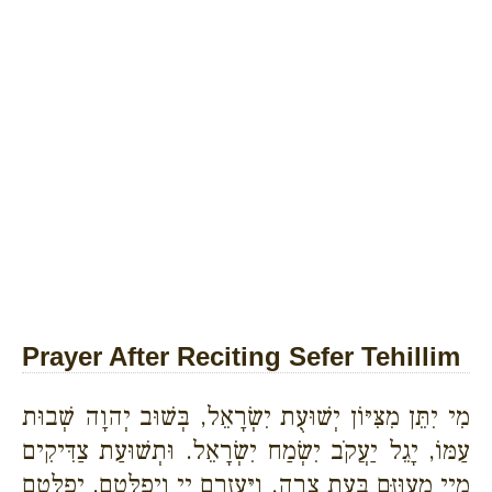
Prayer After Reciting Sefer Tehillim
מִי יִתֵּן מִצִּיּוֹן יְשׁוּעֻת יִשְׂרָאֵל, בְּשׁוּב יְהוָה שְׁבוּת
עַמּוֹ, יָגֵל יַעֲקֹב יִשְׂמַח יִשְׂרָאֵל. וּתְשׁוּעַת צַדִּיקִים
מֵיְיָ מָעוּזָּם בְּעֵת צָרָה. וַיַּעְזְרֵם יְיָ וַיְפַלְּטֵם, יְפַלְּטֵם