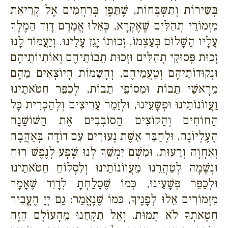
בְּשִירוֹת וְתִשְבָּחוֹת, שֶׁתֵּפֶן בְּרַחֲמִים אֶל קְרִיאַת
מִזְמוֹרֵי תְהִלִּים שֶׁאֶקְרָא, כְּאִלוּ אֳמָרָם דָוִד הַמֶלֶךְ
עָלָיו הַשָׁלוֹם בְּעַצְמוֹ, זְכוּתוֹ יָגֵן עָלֵינוּ. וְיַעֲמוֹד לָנוּ
זְכוּת פְּסוּקֵי תְהִלִּים וּזְכוּת תֵבוֹתֵיהֶם וְאוֹתִיוֹתֵיהֶם
וּנְקוּדוֹתֵיהֶם וְטַעֲמֵיהֶם, וְהָשֵמוֹת הָיוֹצְאִים מֵהֶם
מֵרָאשֵׁי תֵבוֹת וּמִסוֹפֵי תֵבוֹת, לְכַפֵּר חַטֹאתֵינוּ
וַעֲווֹנוֹתֵינוּ וּפְשָעֵינוּ, וּלְזַמֵר עָרִיצִים וְלְהַכְרִית כָּל
הַחוֹחִים וְהַקוֹצִים הַסוֹבְבִים אֶת הַשׁוֹשַׁנָה
הָעֶלְיוֹנָה, וּלְחַבֵּר אֵשֶׁת נְעוּרִים עִם דוֹדָה בְּאַהֲבָה
וְאַחֲוָה וְרֵעוּת. וּמִשָׁם יִמָשֵׁךְ לָנוּ שֶׁפָע לְנֶפֶשׁ רוּחַ
וּנְשָׁמָה לְטַהֲרֵנוּ מֵעֲווֹנוֹתֵינוּ וְלִסְלוֹחַ חַטֹאתֵינוּ
וּלְכַפֵּר פְּשָׁעֵינוּ, כְּמוֹ שֶׁסָלַחְתָ לְדָוִד שֶׁאָמָר
מִזְמוֹרִים אֵלוּ לְפָנֶיךָ, כּמוֹ שֶׁנֶאֱמַר: גַם יְיָ הֶעֱבִיר
חַטָאתְךָ לֹא תָמוּת. וְאַל תִקָחֵנוּ מֵהָעוֹלָם הַזֶה