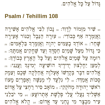
גָּדוֹל עַל כָּל אֱלֹהִים.
Psalm / Tehillim 108
שִׁיר מִזְמוֹר לְדָוִד:
נָכוֹן לִבִּי אֱלֹהִים אָשִׁירָה
{א}
{ב}
וַאֲזַמְּרָה אַף כְּבוֹדִי:
עוּרָה הַנֵּבֶל וְכִנּוֹר אָעִירָה
{ג}
שָּׁחַר:
אוֹדְךָ בָעַמִּים יְהוָה וַאֲזַמֶּרְךָ בַּלְאֻמִּים:
{ד}
{ה}
כִּי גָדוֹל מֵעַל שָׁמַיִם חַסְדֶּךָ וְעַד שְׁחָקִים אֲמִתֶּךָ:
{ו}
רוּמָה עַל שָׁמַיִם אֱלֹהִים וְעַל כָּל הָאָרֶץ כְּבוֹדֶךָ:
{ז}
לְמַעַן יֵחָלְצוּן יְדִידֶיךָ הוֹשִׁיעָה יְמִינְךָ וַעֲנֵנִי:
{ח}
אֱלֹהִים דִּבֶּר בְּקָדְשׁוֹ אֶעְלֹזָה אֲחַלְּקָה שְׁכֶם וְעֵמֶק
סֻכּוֹת אֲמַדֵּד:
לִי גִלְעָד לִי מְנַשֶּׁה וְאֶפְרַיִם מָעוֹז
{ט}
רֹאשִׁי יְהוּדָה מְחֹקְקִי:
מוֹאָב סִיר רַחְצִי עַל אֱדוֹם
{י}
אַשְׁלִיךְ נַעֲלִי עֲלֵי פְלֶשֶׁת אֶתְרוֹעָע:
מִי יֹבִלֵנִי
{יא}
עִיר מִבְצָר מִי נָחַנִי עַד אֱדוֹם:
הֲלֹא אֱלֹהִים
{יב}