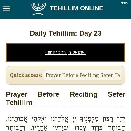
≡
בס''ד
TEHILLIM ONLINE
Daily Tehillim: Day 23
Other שמואל בן רחל
Quick access:
Prayer Before Reciting Sefer Tehill
Prayer Before Reciting Sefer
Tehillim
יְהִי רָצוֹן מִלְפָנֶיךָ יְיָ אֱלֹהֵינוּ וְאֱלֹהֵי אֲבוֹתֵינוּ,
הַבּוֹחֵר בְּדָוִד עַבְדוֹ וּבְזַרְעוֹ אַחֲרָיו, וְהַבּוֹחֵר