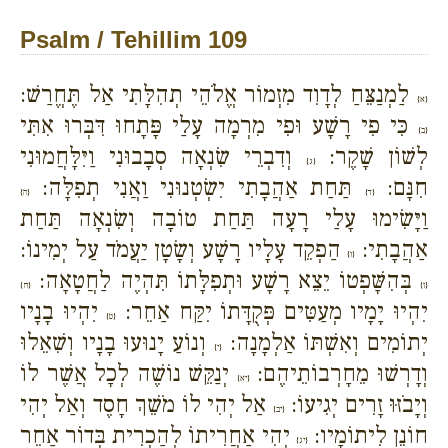
Psalm / Tehillim 109
לַמְנַצֵּחַ לְדָוִד מִזְמוֹר אֱלֹהֵי תְהִלָּתִי אַל תֶּחֱרַשׁ:
{א}
כִּי פִי רָשָׁע וּפִי מִרְמָה עָלַי פָּתָחוּ דִּבְּרוּ אִתִּי
{ב}
לְשׁוֹן שָׁקֶר:
וְדִבְרֵי שִׂנְאָה סְבָבוּנִי וַיִּלָּחֲמוּנִי
{ג}
חִנָּם:
תַּחַת אַהֲבָתִי יִשְׂטְנוּנִי וַאֲנִי תְפִלָּה:
{ד}
{ה}
וַיָּשִׂימוּ עָלַי רָעָה תַּחַת טוֹבָה וְשִׂנְאָה תַּחַת
אַהֲבָתִי:
הַפְקֵד עָלָיו רָשָׁע וְשָׂטָן יַעֲמֹד עַל יְמִינוֹ:
{ו}
בְּהִשָּׁפְטוֹ יֵצֵא רָשָׁע וּתְפִלָּתוֹ תִּהְיֶה לַחֲטָאָה:
{ז}
{ח}
יִהְיוּ יָמָיו מְעַטִּים פְּקֻדָּתוֹ יִקַּח אַחֵר:
יִהְיוּ בָנָיו
{ט}
יְתוֹמִים וְאִשְׁתּוֹ אַלְמָנָה:
וְנוֹעַ יָנוּעוּ בָנָיו וְשִׁאֵלוּ
{י}
וְדָרְשׁוּ מֵחָרְבוֹתֵיהֶם:
יְנַקֵּשׁ נוֹשֶׁה לְכָל אֲשֶׁר לוֹ
{יא}
וְיָבֹזּוּ זָרִים יְגִיעוֹ:
אַל יְהִי לוֹ מֹשֵׁךְ חָסֶד וְאַל יְהִי
{יב}
חוֹנֵן לִיתוֹמָיו:
יְהִי אַחֲרִיתוֹ לְהַכְרִית בְּדוֹר אַחֵר
{יג}