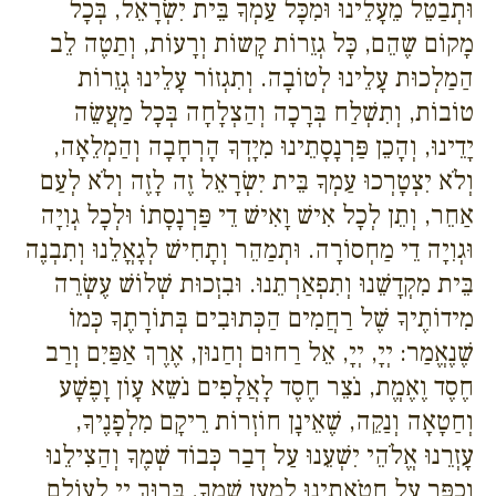
וּתְבַטֵל מֵעָלֵינוּ וּמִכָּל עַמְךָ בֵּית יִשְׂרָאֵל, בְּכָל
מָקוֹם שֶהֵם, כָּל גְזֵרוֹת קָשוֹת וְרָעוֹת, וְתַטֶה לֵב
הַמַלְכוּת עָלֵינוּ לְטוֹבָה. וְתִגְזוֹר עָלֵינוּ גְזֵרוֹת
טוֹבוֹת, וְתִשְׁלַח בְּרָכָה וְהַצְלָחָה בְּכָל מַעֲשֵׂה
יָדֵינוּ, וְהָכֵן פַּרְנָסָתֵינוּ מִיָדְךָ הָרְחָבָה וְהַמְלֵאָה,
וְלֹא יִצְטָרְכוּ עַמְךָ בֵּית יִשְׂרָאֵל זֶה לָזֶה וְלֹא לְעַם
אַחֵר, וְתֵן לְכָל אִישׁ וָאִישׁ דֵי פַּרְנָסָתוֹ וּלְכָל גְוִיָה
וּגְוִיָה דֵי מַחְסוֹרָה. וּתְמַהֵר וְתָחִישׁ לְגָאֳלֵנוּ וְתִבְנֶה
בֵּית מִקְדָשֵׁנוּ וְתִפְאַרְתֵנוּ. וּבִזְכוּת שְׁלוֹשׁ עֶשְׂרֵה
מִידוֹתֶיךָ שֶׁל רַחֲמִים הַכְּתוּבִים בְּתוֹרָתֶךָ כְּמוֹ
שֶׁנֶאֱמַר: יְיָ, יְיָ, אֵל רַחוּם וְחַנוּן, אֶרֶךְ אַפַּיִם וְרַב
חֶסֶד וֶאֶמֱת, נֹצֵר חֶסֶד לָאֲלָפִים נֹשֵא עָוֹן וָפֶשָׁע
וְחַטָאָה וְנַקֵה, שֶׁאֵינָן חוֹזְרוֹת רֵיקָם מִלְפָנֶיךָ,
עָזְרֵנוּ אֱלֹהֵי יִשְׁעֵנוּ עַל דְבַר כְּבוֹד שְׁמֶךָ וְהַצִילֵנוּ
וְכַפֵּר עַל חַטֹאתֵינוּ לְמַעַן שְׁמֶךָ. בָּרוּךְ יְיָ לְעוֹלָם