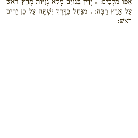
אַפּוֹ מְלָכִים:
יָדִין בַּגּוֹיִם מָלֵא גְוִיּוֹת מָחַץ רֹאשׁ
{ו}
עַל אֶרֶץ רַבָּה:
מִנַּחַל בַּדֶּרֶךְ יִשְׁתֶּה עַל כֵּן יָרִים
{ז}
רֹאשׁ: