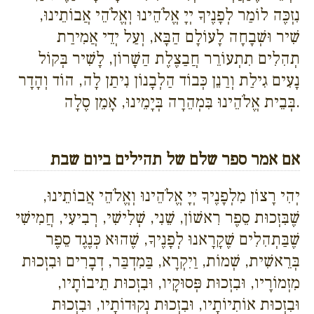
נִזְכֶּה לוֹמַר לְפָנֶיךָ יְיָ אֱלֹהֵינוּ וְאֱלֹהֵי אֲבוֹתֵינוּ,
שִׁיר וּשְׁבָחָה לָעוֹלָם הַבָּא, וְעַל יְדֵי אֲמִירַת
תְהִלִים תִתְעוֹרֵר חֲבַצֶלֶת הַשָׁרוֹן, לָשִׁיר בְּקוֹל
נָעִים גִילַת וְרַנֵן כְּבוֹד הַלְבָנוֹן נִיתַן לָה, הוֹד וְהָדָר
בְּבֵית אֱלֹהֵינוּ בִּמְהֵרָה בְּיָמֵינוּ, אָמֵן סֶלָה.
אם אמר ספר שלם של תהילים ביום שבת
יְהִי רָצוֹן מִלְפָנֶיךָ יְיָ אֱלֹהֵינוּ וְאֱלֹהֵי אֲבוֹתֵינוּ,
שֶׁבִּזְכוּת סֵפֶר רִאשׁוֹן, שֵׁנִי, שְׁלִישִׁי, רְבִיעִי, חֲמִישִׁי
שֶׁבַּתְהִלִים שֶׁקָרָאנוּ לְפָנֶיךָ, שֶׁהוּא כְּנֶגֶד סֵפֶר
בְּרֵאשִׁית, שְׁמוֹת, וַיִקְרָא, בַּמִדְבַּר, דְבָרִים וּבִזְכוּת
מִזְמוֹרָיו, וּבִזְכוּת פְּסוּקָיו, וּבִזְכוּת תֵיבוֹתָיו,
וּבִזְכוּת אוֹתִיוֹתָיו, וּבִזְכוּת נְקוּדוֹתָיו, וּבִזְכוּת