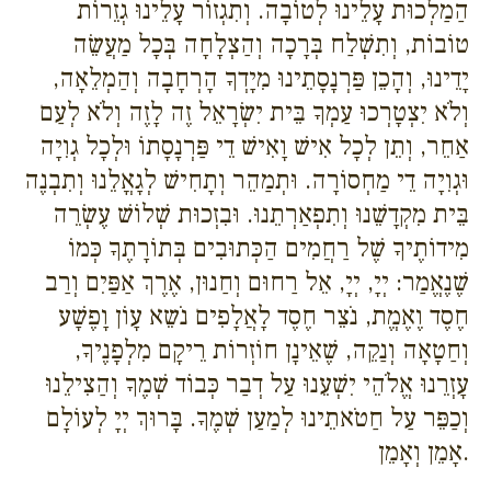
הַמַלְכוּת עָלֵינוּ לְטוֹבָה. וְתִגְזוֹר עָלֵינוּ גְזֵרוֹת
טוֹבוֹת, וְתִשְׁלַח בְּרָכָה וְהַצְלָחָה בְּכָל מַעֲשֵׂה
יָדֵינוּ, וְהָכֵן פַּרְנָסָתֵינוּ מִיָדְךָ הָרְחָבָה וְהַמְלֵאָה,
וְלֹא יִצְטָרְכוּ עַמְךָ בֵּית יִשְׂרָאֵל זֶה לָזֶה וְלֹא לְעַם
אַחֵר, וְתֵן לְכָל אִישׁ וָאִישׁ דֵי פַּרְנָסָתוֹ וּלְכָל גְוִיָה
וּגְוִיָה דֵי מַחְסוֹרָה. וּתְמַהֵר וְתָחִישׁ לְגָאֳלֵנוּ וְתִבְנֶה
בֵּית מִקְדָשֵׁנוּ וְתִפְאַרְתֵנוּ. וּבִזְכוּת שְׁלוֹשׁ עֶשְׂרֵה
מִידוֹתֶיךָ שֶׁל רַחֲמִים הַכְּתוּבִים בְּתוֹרָתֶךָ כְּמוֹ
שֶׁנֶאֱמַר: יְיָ, יְיָ, אֵל רַחוּם וְחַנוּן, אֶרֶךְ אַפַּיִם וְרַב
חֶסֶד וֶאֶמֱת, נֹצֵר חֶסֶד לָאֲלָפִים נֹשֵא עָוֹן וָפֶשָׁע
וְחַטָאָה וְנַקֵה, שֶׁאֵינָן חוֹזְרוֹת רֵיקָם מִלְפָנֶיךָ,
עָזְרֵנוּ אֱלֹהֵי יִשְׁעֵנוּ עַל דְבַר כְּבוֹד שְׁמֶךָ וְהַצִילֵנוּ
וְכַפֵּר עַל חַטֹאתֵינוּ לְמַעַן שְׁמֶךָ. בָּרוּךְ יְיָ לְעוֹלָם
אָמֵן וְאָמֵן.