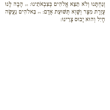
זְנַחְתָּנוּ וְלֹא תֵצֵא אֱלֹהִים בְּצִבְאֹתֵינוּ:
הָבָה לָּנוּ
{יג}
עֶזְרָת מִצָּר וְשָׁוְא תְּשׁוּעַת אָדָם:
בֵּאלֹהִים נַעֲשֶׂה
{יד}
חָיִל וְהוּא יָבוּס צָרֵינוּ: