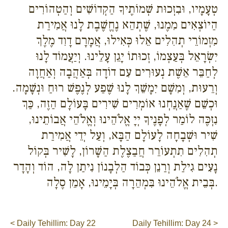
טְעָמָיו, וּבִזְכוּת שְׁמוֹתֶיךָ הַקְדוֹשִׁים וְהַטְהוֹרִים
הַיוֹצְאִים מִמֶנוּ, שֶׁתְהֵא נֶחֱשֶׁבֶת לָנוּ אֲמִירַת
מִזְמוֹרֵי תְהִלִים אֵלוּ כְּאִילוּ, אֲמָרָם דָוִד מֶלֶךְ
יִשְׂרָאֵל בְּעַצְמוֹ, זְכוּתוֹ יָגֵן עָלֵינוּ. וְיַעֲמוֹד לָנוּ
לְחַבֵּר אֵשֶׁת נְעוּרִים עִם דוֹדָה בְּאַהֲבָה וְאַחֲוָה
וְרֵעוּת, וְמִשָׁם יִמָשֵׁךְ לָנוּ שֶׁפַע לְנֶפֶשׁ רוּחַ וּנְשָׁמָה.
וּכְשֵׁם שֶׁאַנֲחְנוּ אוֹמְרִים שִׁירִים בָּעוֹלָם הַזֶה, כַּךְ
נִזְכֶּה לוֹמַר לְפָנֶיךָ יְיָ אֱלֹהֵינוּ וְאֱלֹהֵי אֲבוֹתֵינוּ,
שִׁיר וּשְׁבָחָה לָעוֹלָם הַבָּא, וְעַל יְדֵי אֲמִירַת
תְהִלִים תִתְעוֹרֵר חֲבַצֶלֶת הַשָׁרוֹן, לָשִׁיר בְּקוֹל
נָעִים גִילַת וְרַנֵן כְּבוֹד הַלְבָנוֹן נִיתַן לָה, הוֹד וְהָדָר
בְּבֵית אֱלֹהֵינוּ בִּמְהֵרָה בְּיָמֵינוּ, אָמֵן סֶלָה.
< Daily Tehillim: Day 22
Daily Tehillim: Day 24 >