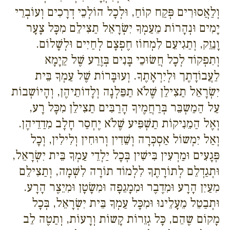
וְלַאֲסוּרִים פְּקַח קוֹחַ, וּלְכָל הוֹלְכֵי דְרָכִים וְעוֹבְרֵי
יָמִים וּנְהָרוֹת מֵעַמְךָ יִשְׂרָאֵל תַצִילֵם מִכָּל צָעָר
וָנֵזֵק, וְתַגִיעֵם לִמְחוֹז חֶפְצָם לְחַיִים וּלְשָׁלוֹם.
וְתִפְקוֹד לְכָל חֲשׂוּכֵי בָּנִים בְּזֶרַע שֶׁל קַיָמָא
לַעֲבוֹדָתֶך וּלְיִרְאָתֶךָ. וְעוּבָּרוֹת שֶׁל עַמְךָ בֵּית
יִשְׂרָאֵל תַצִילֵן שֶׁלֹא תַפֵּלְנָה וְלָדוֹתֵיהֶן, וְהָיוֹשְבוֹת
עַל הַמַשְבֵּר בְּרַחֲמֶיךָ הָרַבִּים תַצִילֵן מִכָּל רָע,
וְאֶל הַמֵנִיקוֹת תַשְׁפִּיע שֶׁלֹא יֶחְסַר חָלָב מִדַדֵיהֶן.
וְאַל יִמְשוֹל אַסְכְּרָה וְשֵׁדִין וְרוּחִין וְלִילִין, וְכָל
פְּגָעִים וּמַרְעִין בִּישִׁין בְּכָל יַלְדֵי עַמְךָ בֵּית יִשְׂרָאֵל,
וּתְגַדְלֵם לְתוֹרָתֶךָ לִלְמוֹד תוֹרָה לִשְׁמָה, וְתַצִילֵם
מִעַיִן הָרָע וּמִדֶבֶר וּמִמָגֵפָה וּמִשָׂטָן וּמִיֵצֶר הָרָע.
וּתְבַטֵל מֵעָלֵינוּ וּמִכָּל עַמְךָ בֵּית יִשְׂרָאֵל, בְּכָל
מָקוֹם שֶהֵם, כָּל גְזֵרוֹת קָשוֹת וְרָעוֹת, וְתַטֶה לֵב