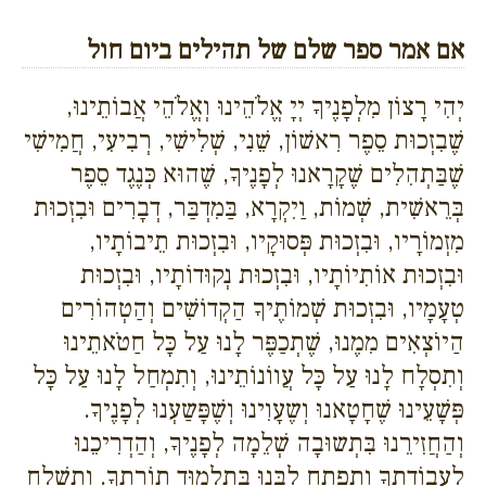
אם אמר ספר שלם של תהילים ביום חול
יְהִי רָצוֹן מִלְפָנֶיךָ יְיָ אֱלֹהֵינוּ וְאֱלֹהֵי אֲבוֹתֵינוּ,
שֶׁבִזְכוּת סֵפֶר רִאשׁוֹן, שֵׁנִי, שְׁלִישִׁי, רְבִיעִי, חֲמִישִׁי
שֶׁבַּתְהִלִים שֶׁקָרָאנוּ לְפָנֶיךָ, שֶׁהוּא כְּנֶגֶד סֵפֶר
בְּרֵאשִׁית, שְׁמוֹת, וַיִקְרָא, בַּמִדְבַּר, דְבָרִים וּבִזְכוּת
מִזְמוֹרָיו, וּבִזְכוּת פְּסוּקָיו, וּבִזְכוּת תֵיבוֹתָיו,
וּבִזְכוּת אוֹתִיוֹתָיו, וּבִזְכוּת נְקוּדוֹתָיו, וּבִזְכוּת
טְעָמָיו, וּבִזְכוּת שְׁמוֹתֶיךָ הַקְדוֹשִׁים וְהַטְהוֹרִים
הַיוֹצְאִים מִמֶנוּ, שֶׁתְכַפֶּר לָנוּ עַל כָּל חַטֹאתֵינוּ
וְתִסְלָח לָנוּ עַל כָּל עֲווֹנוֹתֵינוּ, וְתִמְחַל לָנוּ עַל כָּל
פְּשָׁעֵינוּ שֶׁחָטָאנוּ וְשֶעָוִינוּ וְשֶׁפָּשַעְנוּ לְפָנֶיךָ.
וְהַחֲזִירֵנוּ בִּתְשוּבָה שְׁלֵמָה לְפָנֶיךָ, וְהַדְרִיכֵנוּ
לַעֲבוֹדָתֶךָ וְתִפְתַח לִבֵּנוּ בְּתַלְמוּד תוֹרָתֶךָ. וְתִשְׁלָח