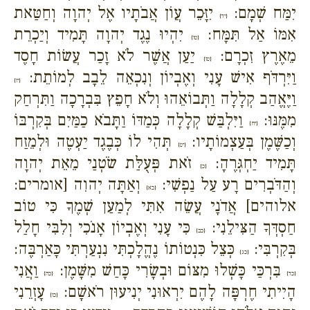
יִמַּח שְׁמָם:
יִזָּכֵר עֲוֹן אֲבֹתָיו אֶל יְהוָה וְחַטַּאת
{יד}
אִמּוֹ אַל תִּמָּח:
יִהְיוּ נֶגֶד יְהוָה תָּמִיד וְיַכְרֵת
{טו}
מֵאֶרֶץ זִכְרָם:
יַעַן אֲשֶׁר לֹא זָכַר עֲשׂוֹת חָסֶד
{טז}
וַיִּרְדֹּף אִישׁ עָנִי וְאֶבְיוֹן וְנִכְאֵה לֵבָב לְמוֹתֵת:
{יז}
וַיֶּאֱהַב קְלָלָה וַתְּבוֹאֵהוּ וְלֹא חָפֵץ בִּבְרָכָה וַתִּרְחַק
מִמֶּנּוּ:
וַיִּלְבַּשׁ קְלָלָה כְּמַדּוֹ וַתָּבֹא כַמַּיִם בְּקִרְבּוֹ
{יח}
וְכַשֶּׁמֶן בְּעַצְמוֹתָיו:
תְּהִי לוֹ כְּבֶגֶד יַעְטֶה וּלְמֵזַח
{יט}
תָּמִיד יַחְגְּרֶהָ:
זֹאת פְּעֻלַּת שֹׂטְנַי מֵאֵת יְהוָה
{כ}
וְהַדֹּבְרִים רָע עַל נַפְשִׁי:
וְאַתָּה יְהוִה [אומרים:
{כא}
אלוהים] אֲדֹנָי עֲשֵׂה אִתִּי לְמַעַן שְׁמֶךָ כִּי טוֹב
חַסְדְּךָ הַצִּילֵנִי:
כִּי עָנִי וְאֶבְיוֹן אָנֹכִי וְלִבִּי חָלַל
{כב}
בְּקִרְבִּי:
כְּצֵל כִּנְטוֹתוֹ נֶהֱלָכְתִּי נִנְעַרְתִּי כָּאַרְבֶּה:
{כג}
בִּרְכַּי כָּשְׁלוּ מִצּוֹם וּבְשָׂרִי כָּחַשׁ מִשָּׁמֶן:
וַאֲנִי
{כד}
{כה}
הָיִיתִי חֶרְפָּה לָהֶם יִרְאוּנִי יְנִיעוּן רֹאשָׁם:
עָזְרֵנִי
{כו}