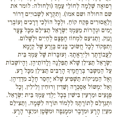
רְפוּאָה שְׁלֵמָה לְחוֹלֵי עַמֶךָ (ולָחולה: לומר את
שם החולה ושם אמו). וְתִקְרָא לִשְבוּיִים דְרוֹר
וְלַאֲסוּרִים פְּקַח קוֹחַ, וּלְכָל הוֹלְכֵי דְרָכִים וְעוֹבְרֵי
יָמִים וּנְהָרוֹת מֵעַמְךָ יִשְׂרָאֵל תַצִילֵם מִכָּל צָעָר
וָנֵזֵק, וְתַגִיעֵם לִמְחוֹז חֶפְצָם לְחַיִים וּלְשָׁלוֹם.
וְתִפְקוֹד לְכָל חֲשׂוּכֵי בָּנִים בְּזֶרַע שֶׁל קַיָמָא
לַעֲבוֹדָתֶך וּלְיִרְאָתֶךָ. וְעוּבָּרוֹת שֶׁל עַמְךָ בֵּית
יִשְׂרָאֵל תַצִילֵן שֶׁלֹא תַפֵּלְנָה וְלָדוֹתֵיהֶן, וְהָיוֹשְבוֹת
עַל הַמַשְבֵּר בְּרַחֲמֶיךָ הָרַבִּים תַצִילֵן מִכָּל רָע,
וְאֶל הַמֵנִיקוֹת תַשְׁפִּיע שֶׁלֹא יֶחְסַר חָלָב מִדַדֵיהֶן.
וְאַל יִמְשוֹל אַסְכְּרָה וְשֵׁדִין וְרוּחִין וְלִילִין, וְכָל
פְּגָעִים וּמַרְעִין בִּישִׁין בְּכָל יַלְדֵי עַמְךָ בֵּית יִשְׂרָאֵל,
וּתְגַדְלֵם לְתוֹרָתֶךָ לִלְמוֹד תוֹרָה לִשְׁמָה, וְתַצִילֵם
מִעַיִן הָרָע וּמִדֶבֶר וּמִמָגֵפָה וּמִשָׂטָן וּמִיֵצֶר הָרָע.