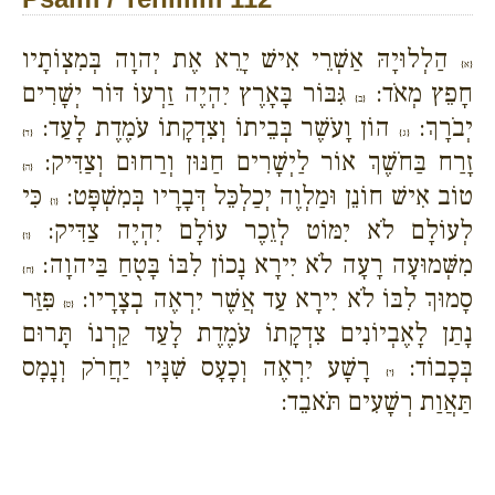
הַלְלוּיָהּ אַשְׁרֵי אִישׁ יָרֵא אֶת יְהוָה בְּמִצְוֹתָיו
{א}
חָפֵץ מְאֹד:
גִּבּוֹר בָּאָרֶץ יִהְיֶה זַרְעוֹ דּוֹר יְשָׁרִים
{ב}
יְבֹרָךְ:
הוֹן וָעֹשֶׁר בְּבֵיתוֹ וְצִדְקָתוֹ עֹמֶדֶת לָעַד:
{ג}
{ד}
זָרַח בַּחֹשֶׁךְ אוֹר לַיְשָׁרִים חַנּוּן וְרַחוּם וְצַדִּיק:
{ה}
טוֹב אִישׁ חוֹנֵן וּמַלְוֶה יְכַלְכֵּל דְּבָרָיו בְּמִשְׁפָּט:
כִּי
{ו}
לְעוֹלָם לֹא יִמּוֹט לְזֵכֶר עוֹלָם יִהְיֶה צַדִּיק:
{ז}
מִשְּׁמוּעָה רָעָה לֹא יִירָא נָכוֹן לִבּוֹ בָּטֻחַ בַּיהוָה:
{ח}
סָמוּךְ לִבּוֹ לֹא יִירָא עַד אֲשֶׁר יִרְאֶה בְצָרָיו:
פִּזַּר
{ט}
נָתַן לָאֶבְיוֹנִים צִדְקָתוֹ עֹמֶדֶת לָעַד קַרְנוֹ תָּרוּם
בְּכָבוֹד:
רָשָׁע יִרְאֶה וְכָעָס שִׁנָּיו יַחֲרֹק וְנָמָס
{י}
תַּאֲוַת רְשָׁעִים תֹּאבֵד: