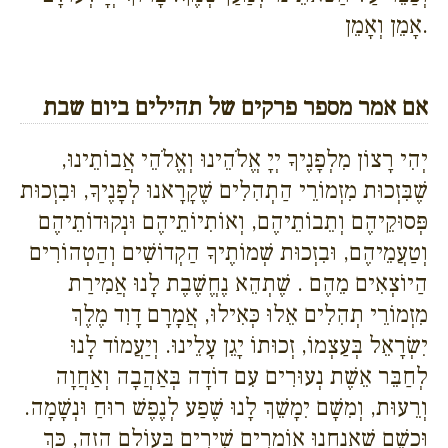
אָמֵן וְאָמֵן.
אם אמר מספר פרקים של תהילים ביום שבת
יְהִי רָצוֹן מִלְפָנֶיךָ יְיָ אֱלֹהֵינוּ וְאֱלֹהֵי אֲבוֹתֵינוּ,
שֶׁבִּזְכוּת מִזְמוֹרֵי הַתְהִלִים שֶׁקָרָאנוּ לְפָנֶיךָ, וּבִזְכוּת
פְּסוּקֵיהֶם וְתֵבוֹתֵיהֶם, וְאוֹתִיוֹתֵיהֶם וּנְקוּדוֹתֵיהֶם
וְטַעֲמֵיהֶם, וּבִזְכוּת שְׁמוֹתֶיךָ הַקְדוֹשִׁים וְהַטְהוֹרִים
הַיוֹצְאִים מֵהֶם . שֶׁתְהֵא נֶחֱשֶׁבֶת לָנוּ אֲמִירַת
מִזְמוֹרֵי תְהִלִים אֵלוּ כְּאִילוּ, אֲמָרָם דָוִד מֶלֶךְ
יִשְׂרָאֵל בְּעַצְמוֹ, זְכוּתוֹ יָגֵן עָלֵינוּ. וְיַעֲמוֹד לָנוּ
לְחַבֵּר אֵשֶׁת נְעוּרִים עִם דוֹדָה בְּאַהֲבָה וְאַחֲוָה
וְרֵעוּת, וְמִשָׁם יִמָשֵׁךְ לָנוּ שֶׁפַע לְנֶפֶשׁ רוּחַ וּנְשָׁמָה.
וּכְשֵׁם שֶׁאַנֲחְנוּ אוֹמְרִים שִׁירִים בָּעוֹלָם הַזֶה, כַּךְ