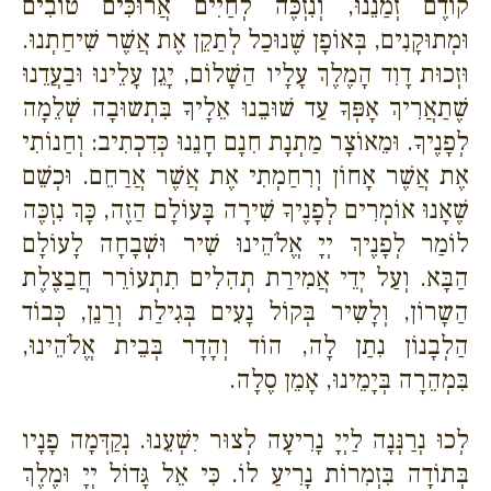
קוֹדֶם זְמַנֵנוּ, וְנִזְכֶּה לְחַיִים אֲרוּכִּים טוֹבִים
וּמְתוּקָנִים, בְּאוֹפָן שֶׁנוּכַל לְתַקֵן אֶת אֲשֶׁר שִׁיחַתְנוּ.
וּזְכוּת דָוִד הָמֶלֶךְ עָלָיו הַשָׁלוֹם, יָגֵן עָלֵינוּ וּבַעֲדֵנוּ
שֶׁתַאֲרִיךְ אָפְּךָ עַד שׁוּבֵנוּ אֵלָיךָ בִּתְשוּבָה שְׁלֵמָה
לְפָנֶיךָ. וּמֵאוֹצָר מַתְנָת חִנָם חָנֵנוּ כְּדִכְתִיב: וְחַנוֹתִי
אֶת אֲשֶׁר אָחוֹן וְרִחַמְתִי אֶת אֲשֶׁר אֲרַחֵם. וּכְשֵׁם
שֶׁאָנוּ אוֹמְרִים לְפָנֶיךָ שִׁירָה בָּעוֹלָם הַזֶה, כָּךְ נִזְכֶּה
לוֹמַר לְפָנֶיךְ יְיָ אֱלֹהֵינוּ שִׁיר וּשְׁבָחָה לָעוֹלָם
הַבָּא. וְעַל יְדֵי אֲמִירַת תְהִלִים תִתְעוֹרֵר חֲבַצֶלֶת
הַשָרוֹן, וְלָשִיר בְּקוֹל נָעִים בְּגִילַת וְרַנֵן, כְּבוֹד
הַלְבָנוֹן נִתַן לָה, הוֹד וְהָדָר בְּבֵית אֱלֹהֵינוּ,
בִּמְהֵרָה בְּיָמֵינוּ, אָמֵן סֶלָה.
לְכוּ נְרַנְּנָה לַיְיָ נָרִיעָה לְצוּר יִשְׁעֵנוּ. נְקַדְּמָה פָנָיו
בְּתוֹדָה בִּזְמִרוֹת נָרִיעַ לוֹ. כִּי אֵל גָּדוֹל יְיָ וּמֶלֶךְ