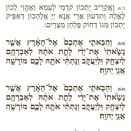
וֶאֱקָרֵיב יָתְכוֹן קדָמַי לְעַמָא וְאֶהֱוֵי לְכוֹן
(6,7)
לֶאֱלָהּ וְתִדְעוּן אֲרֵי אֲנָא יְיָ אֱלָהָכוֹן דְאַפֵּיק
יָתְכוֹן מִגוֹ דְחוֹק פָּלְחַן מִצְרָיִם:
וְהֵבֵאתִ֤י אֶתְכֶם֙ אֶל־הָאָ֔רֶץ אֲשֶׁ֤ר
(6,8)
נָשָׂ֙אתִי֙ אֶת־יָדִ֔י לָתֵ֣ת אֹתָ֔הּ לְאַבְרָהָ֥ם
לְיִצְחָ֖ק וּֽלְיַעֲקֹ֑ב וְנָתַתִּ֨י אֹתָ֥הּ לָכֶ֛ם מוֹרָשָׁ֖ה
אֲנִ֥י יְהוָֽה׃
וְהֵבֵאתִ֤י אֶתְכֶם֙ אֶל־הָאָ֔רֶץ אֲשֶׁ֤ר
(6,8)
נָשָׂ֙אתִי֙ אֶת־יָדִ֔י לָתֵ֣ת אֹתָ֔הּ לְאַבְרָהָ֥ם
לְיִצְחָ֖ק וּֽלְיַעֲקֹ֑ב וְנָתַתִּ֨י אֹתָ֥הּ לָכֶ֛ם מוֹרָשָׁ֖ה
אֲנִ֥י יְהוָֽה׃