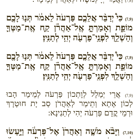
(7,8)
כִּי֩ יְדַבֵּ֨ר אֲלֵכֶ֤ם פַּרְעֹה֙ לֵאמֹ֔ר תְּנ֥וּ לָכֶ֖ם
(7,9)
מוֹפֵ֑ת וְאָמַרְתָּ֣ אֶֽל־אַהֲרֹ֗ן קַ֧ח אֶֽת־מַטְּךָ֛
וְהַשְׁלֵ֥ךְ לִפְנֵֽי־פַרְעֹ֖ה יְהִ֥י לְתַנִּֽין׃
כִּי֩ יְדַבֵּ֨ר אֲלֵכֶ֤ם פַּרְעֹה֙ לֵאמֹ֔ר תְּנ֥וּ לָכֶ֖ם
(7,9)
מוֹפֵ֑ת וְאָמַרְתָּ֣ אֶֽל־אַהֲרֹ֗ן קַ֧ח אֶֽת־מַטְּךָ֛
וְהַשְׁלֵ֥ךְ לִפְנֵֽי־פַרְעֹ֖ה יְהִ֥י לְתַנִּֽין׃
אֲרֵי יְמַלֵל לְוָתְכוֹן פַּרְעֹה לְמֵימַר הָבוּ
(7,9)
לְכוֹן אָתָא וְתֵימַר לְאַהֲרֹן סַב יָת חוּטְרָךְ
וּרְמֵי קֳדָם פַּרְעֹה יְהִי לְתַנִינָא:
וַיָּבֹ֨א מֹשֶׁ֤ה וְאַהֲרֹן֙ אֶל־פַּרְעֹ֔ה וַיַּ֣עַשׂוּ
(7,10)