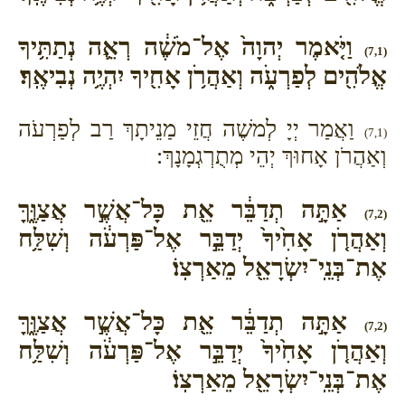
וַיֹּ֤אמֶר יְהוָה֙ אֶל־מֹשֶׁ֔ה רְאֵ֛ה נְתַתִּ֥יךָ
(7,1)
אֱלֹהִ֖ים לְפַרְעֹ֑ה וְאַהֲרֹ֥ן אָחִ֖יךָ יִהְיֶ֥ה נְבִיאֶֽךָ׃
וַאֲמַר יְיָ לְמשֶׁה חֲזֵי מַנֵיתָךְ רַב לְפַרְעֹה
(7,1)
וְאַהֲרֹן אָחוּךְ יְהֵי מְתֻרְגְמָנָךְ:
אַתָּ֣ה תְדַבֵּ֔ר אֵ֖ת כָּל־אֲשֶׁ֣ר אֲצַוֶּ֑ךָּ
(7,2)
וְאַהֲרֹ֤ן אָחִ֙יךָ֙ יְדַבֵּ֣ר אֶל־פַּרְעֹ֔ה וְשִׁלַּ֥ח
אֶת־בְּנֵֽי־יִשְׂרָאֵ֖ל מֵאַרְצֽוֹ׃
אַתָּ֣ה תְדַבֵּ֔ר אֵ֖ת כָּל־אֲשֶׁ֣ר אֲצַוֶּ֑ךָּ
(7,2)
וְאַהֲרֹ֤ן אָחִ֙יךָ֙ יְדַבֵּ֣ר אֶל־פַּרְעֹ֔ה וְשִׁלַּ֥ח
אֶת־בְּנֵֽי־יִשְׂרָאֵ֖ל מֵאַרְצֽוֹ׃