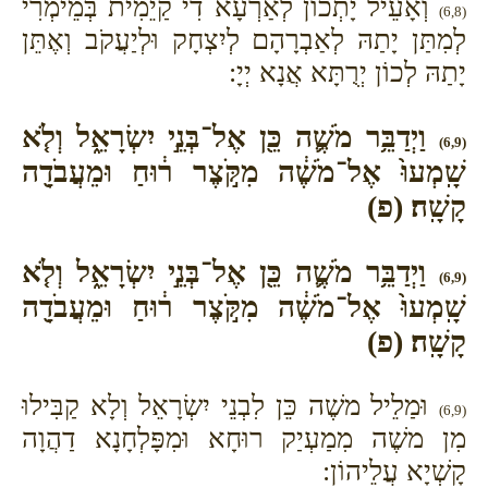
וְאָעֵיל יָתְכוֹן לְאַרְעָא דִי קַיֵמִית בְּמֵימְרִי
(6,8)
לְמִתַּן יָתַהּ לְאַבְרָהָם לְיִצְחָק וּלְיַעֲקֹב וְאֶתֵּן
יָתַהּ לְכוֹן יְרֻתָּא אֲנָא יְיָ:
וַיְדַבֵּ֥ר מֹשֶׁ֛ה כֵּ֖ן אֶל־בְּנֵ֣י יִשְׂרָאֵ֑ל וְלֹ֤א
(6,9)
שָֽׁמְעוּ֙ אֶל־מֹשֶׁ֔ה מִקֹּ֣צֶר ר֔וּחַ וּמֵעֲבֹדָ֖ה
קָשָֽׁה׃ (פ)
וַיְדַבֵּ֥ר מֹשֶׁ֛ה כֵּ֖ן אֶל־בְּנֵ֣י יִשְׂרָאֵ֑ל וְלֹ֤א
(6,9)
שָֽׁמְעוּ֙ אֶל־מֹשֶׁ֔ה מִקֹּ֣צֶר ר֔וּחַ וּמֵעֲבֹדָ֖ה
קָשָֽׁה׃ (פ)
וּמַלֵיל משֶׁה כֵּן לִבְנֵי יִשְׂרָאֵל וְלָא קַבִּילוּ
(6,9)
מִן משֶׁה מִמַעְיַק רוּחָא וּמִפָּלְחָנָא דַהֲוָה
קָשְׁיָא עֲלֵיהוֹן: