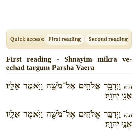
Quick access:
First reading
Second reading
T
First reading - Shnayim mikra ve-
echad targum Parsha Vaera
וַיְדַבֵּ֥ר אֱלֹהִ֖ים אֶל־מֹשֶׁ֑ה וַיֹּ֥אמֶר אֵלָ֖יו
(6,2)
אֲנִ֥י יְהוָֽה׃
וַיְדַבֵּ֥ר אֱלֹהִ֖ים אֶל־מֹשֶׁ֑ה וַיֹּ֥אמֶר אֵלָ֖יו
(6,2)
אֲנִ֥י יְהוָֽה׃