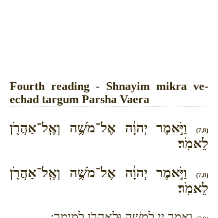
Fourth reading - Shnayim mikra ve-
echad targum Parsha Vaera
וַיֹּ֣אמֶר יְהוָ֔ה אֶל־מֹשֶׁ֥ה וְאֶֽל־אַהֲרֹ֖ן
(7,8)
לֵאמֹֽר׃
וַיֹּ֣אמֶר יְהוָ֔ה אֶל־מֹשֶׁ֥ה וְאֶֽל־אַהֲרֹ֖ן
(7,8)
לֵאמֹֽר׃
וַאֲמַר יְיָ לְמשֶׁה וּלְאַהֲרֹן לְמֵימָר: