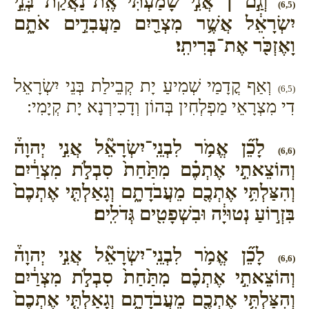
וְגַ֣ם ׀ אֲנִ֣י שָׁמַ֗עְתִּי אֶֽת־נַאֲקַת֙ בְּנֵ֣י
(6,5)
יִשְׂרָאֵ֔ל אֲשֶׁ֥ר מִצְרַ֖יִם מַעֲבִדִ֣ים אֹתָ֑ם
וָאֶזְכֹּ֖ר אֶת־בְּרִיתִֽי׃
וְאַף קֳדָמַי שְׁמִיעַ יָת קְבֵילַת בְּנֵי יִשְׂרָאֵל
(6,5)
דִי מִצְרָאֵי מַפְלְחִין בְּהוֹן וְדָכִירְנָא יָת קְיָמִי:
לָכֵ֞ן אֱמֹ֥ר לִבְנֵֽי־יִשְׂרָאֵ֘ל אֲנִ֣י יְהוָה֒
(6,6)
וְהוֹצֵאתִ֣י אֶתְכֶ֗ם מִתַּ֙חַת֙ סִבְלֹ֣ת מִצְרַ֔יִם
וְהִצַּלְתִּ֥י אֶתְכֶ֖ם מֵעֲבֹדָתָ֑ם וְגָאַלְתִּ֤י אֶתְכֶם֙
בִּזְר֣וֹעַ נְטוּיָ֔ה וּבִשְׁפָטִ֖ים גְּדֹלִֽים׃
לָכֵ֞ן אֱמֹ֥ר לִבְנֵֽי־יִשְׂרָאֵ֘ל אֲנִ֣י יְהוָה֒
(6,6)
וְהוֹצֵאתִ֣י אֶתְכֶ֗ם מִתַּ֙חַת֙ סִבְלֹ֣ת מִצְרַ֔יִם
וְהִצַּלְתִּ֥י אֶתְכֶ֖ם מֵעֲבֹדָתָ֑ם וְגָאַלְתִּ֤י אֶתְכֶם֙