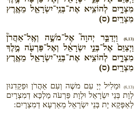
מִצְרָ֑יִם לְהוֹצִ֥יא אֶת־בְּנֵֽי־יִשְׂרָאֵ֖ל מֵאֶ֥רֶץ
מִצְרָֽיִם׃ (ס)
וַיְדַבֵּ֣ר יְהוָה֮ אֶל־מֹשֶׁ֣ה וְאֶֽל־אַהֲרֹן֒
(6,13)
וַיְצַוֵּם֙ אֶל־בְּנֵ֣י יִשְׂרָאֵ֔ל וְאֶל־פַּרְעֹ֖ה מֶ֣לֶךְ
מִצְרָ֑יִם לְהוֹצִ֥יא אֶת־בְּנֵֽי־יִשְׂרָאֵ֖ל מֵאֶ֥רֶץ
מִצְרָֽיִם׃ (ס)
וּמַלִיל יְיָ עִם משֶׁה וְעִם אַהֲרֹן וּפַקֵדִנוּן
(6,13)
לְוָת בְּנֵי יִשְׂרָאֵל וּלְוָת פַּרְעֹה מַלְכָּא דְמִצְרָיִם
לְאַפָּקָא יָת בְּנֵי יִשְׂרָאֵל מֵאַרְעָא דְמִצְרָיִם: