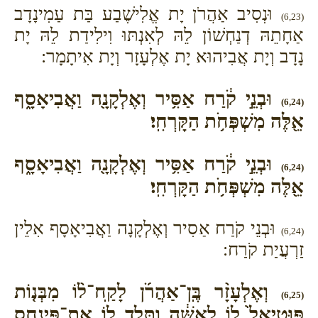
וּנְסִיב אַהֲרֹן יָת אֱלִישֶׁבַע בַּת עַמִינָדָב
(6,23)
אַחָתֵהּ דְנַחְשׁוֹן לֵהּ לְאִנְתּוּ וִילִידַת לֵהּ יָת
נָדָב וְיָת אֲבִיהוּא יָת אֶלְעָזָר וְיָת אִיתָמָר:
וּבְנֵ֣י קֹ֔רַח אַסִּ֥יר וְאֶלְקָנָ֖ה וַאֲבִיאָסָ֑ף
(6,24)
אֵ֖לֶּה מִשְׁפְּחֹ֥ת הַקָּרְחִֽי׃
וּבְנֵ֣י קֹ֔רַח אַסִּ֥יר וְאֶלְקָנָ֖ה וַאֲבִיאָסָ֑ף
(6,24)
אֵ֖לֶּה מִשְׁפְּחֹ֥ת הַקָּרְחִֽי׃
וּבְנֵי קֹרַח אַסִיר וְאֶלְקָנָה וַאֲבִיאָסָף אִלֵין
(6,24)
זַרְעֲיַת קֹרַח:
וְאֶלְעָזָ֨ר בֶּֽן־אַהֲרֹ֜ן לָקַֽח־ל֨וֹ מִבְּנ֤וֹת
(6,25)
פּֽוּטִיאֵל֙ ל֣וֹ לְאִשָּׁ֔ה וַתֵּ֥לֶד ל֖וֹ אֶת־פִּֽינְחָ֑ס