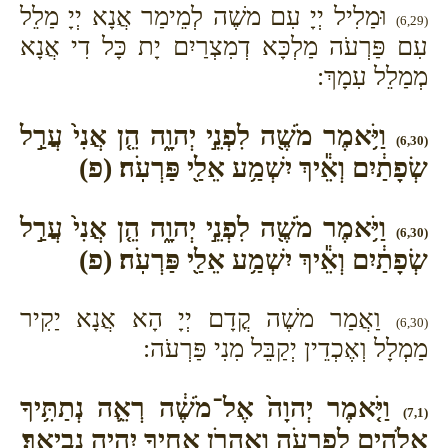
וּמַלִיל יְיָ עִם משֶׁה לְמֵימַר אֲנָא יְיָ מַלֵל
(6,29)
עִם פַּרְעֹה מַלְכָּא דְמִצְרַיִם יָת כָּל דִי אֲנָא
מְמַלֵל עִמָךְ:
וַיֹּ֥אמֶר מֹשֶׁ֖ה לִפְנֵ֣י יְהוָ֑ה הֵ֤ן אֲנִי֙ עֲרַ֣ל
(6,30)
שְׂפָתַ֔יִם וְאֵ֕יךְ יִשְׁמַ֥ע אֵלַ֖י פַּרְעֹֽה׃ (פ)
וַיֹּ֥אמֶר מֹשֶׁ֖ה לִפְנֵ֣י יְהוָ֑ה הֵ֤ן אֲנִי֙ עֲרַ֣ל
(6,30)
שְׂפָתַ֔יִם וְאֵ֕יךְ יִשְׁמַ֥ע אֵלַ֖י פַּרְעֹֽה׃ (פ)
וַאֲמַר משֶׁה קֳדָם יְיָ הָא אֲנָא יַקִיר
(6,30)
מַמְלָל וְאֶכְדֵין יְקַבֵּל מִנִי פַּרְעֹה:
וַיֹּ֤אמֶר יְהוָה֙ אֶל־מֹשֶׁ֔ה רְאֵ֛ה נְתַתִּ֥יךָ
(7,1)
אֱלֹהִ֖ים לְפַרְעֹ֑ה וְאַהֲרֹ֥ן אָחִ֖יךָ יִהְיֶ֥ה נְבִיאֶֽךָ׃