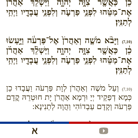
כֵ֔ן כַּאֲשֶׁ֖ר צִוָּ֣ה יְהוָ֑ה וַיַּשְׁלֵ֨ךְ אַהֲרֹ֜ן
אֶת־מַטֵּ֗הוּ לִפְנֵ֥י פַרְעֹ֛ה וְלִפְנֵ֥י עֲבָדָ֖יו וַיְהִ֥י
לְתַנִּֽין׃
וַיָּבֹ֨א מֹשֶׁ֤ה וְאַהֲרֹן֙ אֶל־פַּרְעֹ֔ה וַיַּ֣עַשׂוּ
(7,10)
כֵ֔ן כַּאֲשֶׁ֖ר צִוָּ֣ה יְהוָ֑ה וַיַּשְׁלֵ֨ךְ אַהֲרֹ֜ן
אֶת־מַטֵּ֗הוּ לִפְנֵ֥י פַרְעֹ֛ה וְלִפְנֵ֥י עֲבָדָ֖יו וַיְהִ֥י
לְתַנִּֽין׃
וְעַל משֶׁה וְאַהֲרֹן לְוָת פַּרְעֹה וַעֲבָדוּ כֵן
(7,10)
כְּמָא דְפַקֵיד יְיָ וּרְמָא אַהֲרֹן יָת חוּטְרֵהּ קֳדָם
פַּרְעֹה וְקָדָם עַבְדוֹהִי וַהֲוָה לְתַנִינָא:
וַיִּקְרָא֙ גַּם־פַּרְעֹ֔ה לַֽחֲכָמִ֖ים
(7,11)
וְלַֽמְכַשְּׁפִ֑ים וַיַּֽעֲשׂ֨וּ גַם־הֵ֜ם חַרְטֻמֵּ֥י מִצְרַ֛יִם