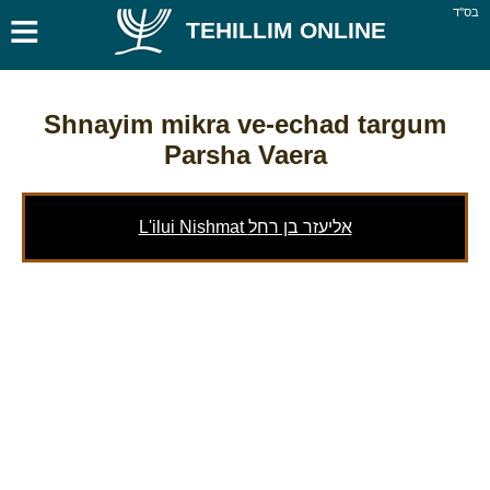
≡
בס''ד
TEHILLIM ONLINE
Shnayim mikra ve-echad targum
Parsha Vaera
L'ilui Nishmat אליעזר בן רחל