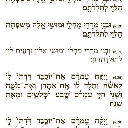
הַלֵּוִ֖י לְתֹלְדֹתָֽם׃
וּבְנֵ֥י מְרָרִ֖י מַחְלִ֣י וּמוּשִׁ֑י אֵ֛לֶּה מִשְׁפְּחֹ֥ת
(6,19)
הַלֵּוִ֖י לְתֹלְדֹתָֽם׃
וּבְנֵי מְרָרִי מַחְלִי וּמוּשִׁי אִלֵין זַרְעֲיַת לֵוִי
(6,19)
לְתוּלְדָתְהוֹן:
וַיִּקַּ֨ח עַמְרָ֜ם אֶת־יוֹכֶ֤בֶד דֹּֽדָתוֹ֙ ל֣וֹ
(6,20)
לְאִשָּׁ֔ה וַתֵּ֣לֶד ל֔וֹ אֶֽת־אַהֲרֹ֖ן וְאֶת־מֹשֶׁ֑ה
וּשְׁנֵי֙ חַיֵּ֣י עַמְרָ֔ם שֶׁ֧בַע וּשְׁלֹשִׁ֛ים וּמְאַ֖ת
שָׁנָֽה׃
וַיִּקַּ֨ח עַמְרָ֜ם אֶת־יוֹכֶ֤בֶד דֹּֽדָתוֹ֙ ל֣וֹ
(6,20)