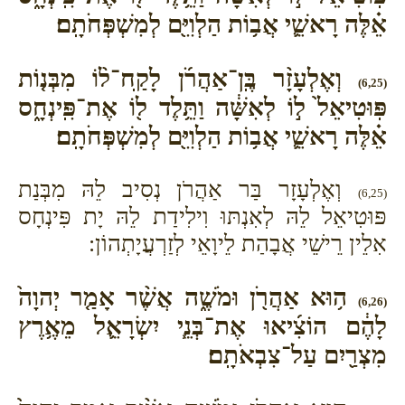
אֵ֗לֶּה רָאשֵׁ֛י אֲב֥וֹת הַלְוִיִּ֖ם לְמִשְׁפְּחֹתָֽם׃
וְאֶלְעָזָ֨ר בֶּֽן־אַהֲרֹ֜ן לָקַֽח־ל֨וֹ מִבְּנ֤וֹת
(6,25)
פּֽוּטִיאֵל֙ ל֣וֹ לְאִשָּׁ֔ה וַתֵּ֥לֶד ל֖וֹ אֶת־פִּֽינְחָ֑ס
אֵ֗לֶּה רָאשֵׁ֛י אֲב֥וֹת הַלְוִיִּ֖ם לְמִשְׁפְּחֹתָֽם׃
וְאֶלְעָזָר בַּר אַהֲרֹן נְסִיב לֵהּ מִבְּנַת
(6,25)
פּוּטִיאֵל לֵהּ לְאִנְתּוּ וִילִידַת לֵהּ יָת פִּינְחָס
אִלֵין רֵישֵׁי אֲבָהַת לֵיוָאֵי לְזַרְעֲיָתְהוֹן:
ה֥וּא אַהֲרֹ֖ן וּמֹשֶׁ֑ה אֲשֶׁ֨ר אָמַ֤ר יְהוָה֙
(6,26)
לָהֶ֔ם הוֹצִ֜יאוּ אֶת־בְּנֵ֧י יִשְׂרָאֵ֛ל מֵאֶ֥רֶץ
מִצְרַ֖יִם עַל־צִבְאֹתָֽם׃