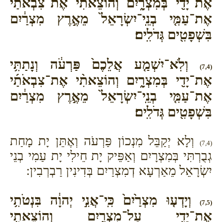
אֶת־יָדִ֖י בְּמִצְרָ֑יִם וְהוֹצֵאתִ֨י אֶת־צִבְאֹתַ֜י
אֶת־עַמִּ֤י בְנֵֽי־יִשְׂרָאֵל֙ מֵאֶ֣רֶץ מִצְרַ֔יִם
בִּשְׁפָטִ֖ים גְּדֹלִֽים׃
וְלֹֽא־יִשְׁמַ֤ע אֲלֵכֶם֙ פַּרְעֹ֔ה וְנָתַתִּ֥י
(7,4)
אֶת־יָדִ֖י בְּמִצְרָ֑יִם וְהוֹצֵאתִ֨י אֶת־צִבְאֹתַ֜י
אֶת־עַמִּ֤י בְנֵֽי־יִשְׂרָאֵל֙ מֵאֶ֣רֶץ מִצְרַ֔יִם
בִּשְׁפָטִ֖ים גְּדֹלִֽים׃
וְלָא יְקַבֵּל מִנְכוֹן פַּרְעֹה וְאֶתֵּן יָת מָחַת
(7,4)
גְבֻרְתִּי בְּמִצְרָיִם וְאַפֵּיק יָת חֵילִי יָת עַמִי בְנֵי
יִשְׂרָאֵל מֵאַרְעָא דְמִצְרַיִם בְּדִינִין רַבְרְבִין:
וְיָדְע֤וּ מִצְרַ֙יִם֙ כִּֽי־אֲנִ֣י יְהוָ֔ה בִּנְטֹתִ֥י
(7,5)
אֶת־יָדִ֖י עַל־מִצְרָ֑יִם וְהוֹצֵאתִ֥י