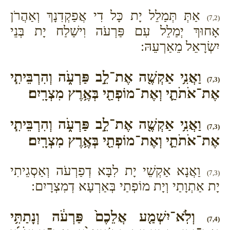
אַתְּ תְּמַלֵל יָת כָּל דִי אֲפַקְדִנָךְ וְאַהֲרֹן
(7,2)
אָחוּךְ יְמַלֵל עִם פַּרְעֹה וִישַׁלַח יָת בְּנֵי
יִשְׂרָאֵל מֵאַרְעֵהּ:
וַאֲנִ֥י אַקְשֶׁ֖ה אֶת־לֵ֣ב פַּרְעֹ֑ה וְהִרְבֵּיתִ֧י
(7,3)
אֶת־אֹתֹתַ֛י וְאֶת־מוֹפְתַ֖י בְּאֶ֥רֶץ מִצְרָֽיִם׃
וַאֲנִ֥י אַקְשֶׁ֖ה אֶת־לֵ֣ב פַּרְעֹ֑ה וְהִרְבֵּיתִ֧י
(7,3)
אֶת־אֹתֹתַ֛י וְאֶת־מוֹפְתַ֖י בְּאֶ֥רֶץ מִצְרָֽיִם׃
וַאֲנָא אַקְשֵׁי יָת לִבָּא דְפַרְעֹה וְאַסְגֵיתִי
(7,3)
יָת אַתְוָתַי וְיָת מוֹפְתַי בְּאַרְעָא דְמִצְרָיִם:
וְלֹֽא־יִשְׁמַ֤ע אֲלֵכֶם֙ פַּרְעֹ֔ה וְנָתַתִּ֥י
(7,4)