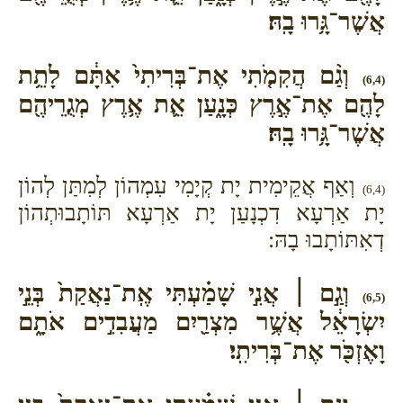
אֲשֶׁר־גָּ֥רוּ בָֽהּ׃
וְגַ֨ם הֲקִמֹ֤תִי אֶת־בְּרִיתִי֙ אִתָּ֔ם לָתֵ֥ת
(6,4)
לָהֶ֖ם אֶת־אֶ֣רֶץ כְּנָ֑עַן אֵ֛ת אֶ֥רֶץ מְגֻרֵיהֶ֖ם
אֲשֶׁר־גָּ֥רוּ בָֽהּ׃
וְאַף אֲקֵימִית יָת קְיָמִי עִמְהוֹן לְמִתַּן לְהוֹן
(6,4)
יָת אַרְעָא דִכְנָעַן יָת אַרְעָא תּוֹתָבוּתְהוֹן
דְאִתּוֹתָבוּ בָהּ:
וְגַ֣ם ׀ אֲנִ֣י שָׁמַ֗עְתִּי אֶֽת־נַאֲקַת֙ בְּנֵ֣י
(6,5)
יִשְׂרָאֵ֔ל אֲשֶׁ֥ר מִצְרַ֖יִם מַעֲבִדִ֣ים אֹתָ֑ם
וָאֶזְכֹּ֖ר אֶת־בְּרִיתִֽי׃