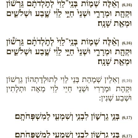
וְאֵ֨לֶּה שְׁמ֤וֹת בְּנֵֽי־לֵוִי֙ לְתֹ֣לְדֹתָ֔ם גֵּרְשׁ֕וֹן
(6,16)
וּקְהָ֖ת וּמְרָרִ֑י וּשְׁנֵי֙ חַיֵּ֣י לֵוִ֔י שֶׁ֧בַע וּשְׁלֹשִׁ֛ים
וּמְאַ֖ת שָׁנָֽה׃
וְאֵ֨לֶּה שְׁמ֤וֹת בְּנֵֽי־לֵוִי֙ לְתֹ֣לְדֹתָ֔ם גֵּרְשׁ֕וֹן
(6,16)
וּקְהָ֖ת וּמְרָרִ֑י וּשְׁנֵי֙ חַיֵּ֣י לֵוִ֔י שֶׁ֧בַע וּשְׁלֹשִׁ֛ים
וּמְאַ֖ת שָׁנָֽה׃
וְאִלֵין שְׁמָהַת בְּנֵי לֵוִי לְתוּלְדָתְהוֹן גֵרְשׁוֹן
(6,16)
וּקְהָת וּמְרָרִי וּשְׁנֵי חַיֵי לֵוִי מְאָה וּתְלָתִין
וּשְׁבַע שְׁנִין:
בְּנֵ֥י גֵרְשׁ֛וֹן לִבְנִ֥י וְשִׁמְעִ֖י לְמִשְׁפְּחֹתָֽם׃
(6,17)
בְּנֵ֥י גֵרְשׁ֛וֹן לִבְנִ֥י וְשִׁמְעִ֖י לְמִשְׁפְּחֹתָֽם׃
(6,17)