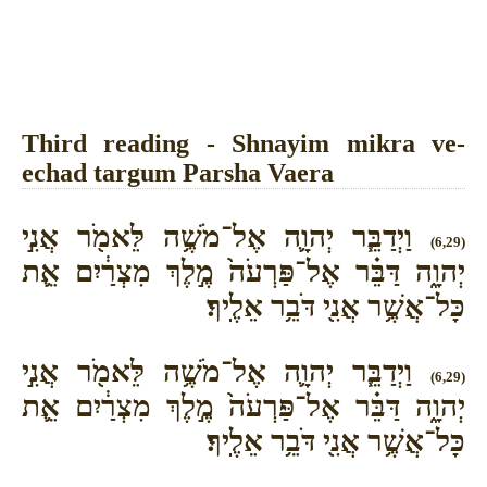
Third reading - Shnayim mikra ve-
echad targum Parsha Vaera
וַיְדַבֵּ֧ר יְהוָ֛ה אֶל־מֹשֶׁ֥ה לֵּאמֹ֖ר אֲנִ֣י
(6,29)
יְהוָ֑ה דַּבֵּ֗ר אֶל־פַּרְעֹה֙ מֶ֣לֶךְ מִצְרַ֔יִם אֵ֛ת
כָּל־אֲשֶׁ֥ר אֲנִ֖י דֹּבֵ֥ר אֵלֶֽיךָ׃
וַיְדַבֵּ֧ר יְהוָ֛ה אֶל־מֹשֶׁ֥ה לֵּאמֹ֖ר אֲנִ֣י
(6,29)
יְהוָ֑ה דַּבֵּ֗ר אֶל־פַּרְעֹה֙ מֶ֣לֶךְ מִצְרַ֔יִם אֵ֛ת
כָּל־אֲשֶׁ֥ר אֲנִ֖י דֹּבֵ֥ר אֵלֶֽיךָ׃