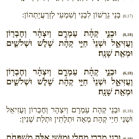
בְּנֵי גֵרְשׁוֹן לִבְנִי וְשִׁמְעִי לְזַרְעֲיָתְהוֹן:
(6,17)
וּבְנֵ֣י קְהָ֔ת עַמְרָ֣ם וְיִצְהָ֔ר וְחֶבְר֖וֹן
(6,18)
וְעֻזִּיאֵ֑ל וּשְׁנֵי֙ חַיֵּ֣י קְהָ֔ת שָׁלֹ֧שׁ וּשְׁלֹשִׁ֛ים
וּמְאַ֖ת שָׁנָֽה׃
וּבְנֵ֣י קְהָ֔ת עַמְרָ֣ם וְיִצְהָ֔ר וְחֶבְר֖וֹן
(6,18)
וְעֻזִּיאֵ֑ל וּשְׁנֵי֙ חַיֵּ֣י קְהָ֔ת שָׁלֹ֧שׁ וּשְׁלֹשִׁ֛ים
וּמְאַ֖ת שָׁנָֽה׃
וּבְנֵי קְהָת עַמְרָם וְיִצְהָר וְחֶבְרוֹן וְעֻזִיאֵל
(6,18)
וּשְׁנֵי חַיֵי קְהָת מְאָה וּתְלָתִין וּתְלַת שְׁנִין:
וּבְנֵ֥י מְרָרִ֖י מַחְלִ֣י וּמוּשִׁ֑י אֵ֛לֶּה מִשְׁפְּחֹ֥ת
(6,19)