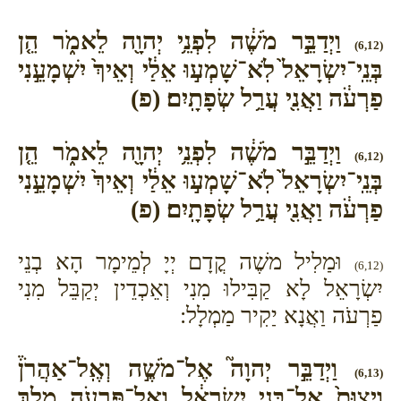
וַיְדַבֵּ֣ר מֹשֶׁ֔ה לִפְנֵ֥י יְהוָ֖ה לֵאמֹ֑ר הֵ֤ן
(6,12)
בְּנֵֽי־יִשְׂרָאֵל֙ לֹֽא־שָׁמְע֣וּ אֵלַ֔י וְאֵיךְ֙ יִשְׁמָעֵ֣נִי
פַרְעֹ֔ה וַאֲנִ֖י עֲרַ֥ל שְׂפָתָֽיִם׃ (פ)
וַיְדַבֵּ֣ר מֹשֶׁ֔ה לִפְנֵ֥י יְהוָ֖ה לֵאמֹ֑ר הֵ֤ן
(6,12)
בְּנֵֽי־יִשְׂרָאֵל֙ לֹֽא־שָׁמְע֣וּ אֵלַ֔י וְאֵיךְ֙ יִשְׁמָעֵ֣נִי
פַרְעֹ֔ה וַאֲנִ֖י עֲרַ֥ל שְׂפָתָֽיִם׃ (פ)
וּמַלִיל משֶׁה קֳדָם יְיָ לְמֵימָר הָא בְנֵי
(6,12)
יִשְׂרָאֵל לָא קַבִּילוּ מִנִי וְאֵכְדֵין יְקַבֵּל מִנִי
פַרְעֹה וַאֲנָא יַקִיר מַמְלָל:
וַיְדַבֵּ֣ר יְהוָה֮ אֶל־מֹשֶׁ֣ה וְאֶֽל־אַהֲרֹן֒
(6,13)
וַיְצַוֵּם֙ אֶל־בְּנֵ֣י יִשְׂרָאֵ֔ל וְאֶל־פַּרְעֹ֖ה מֶ֣לֶךְ