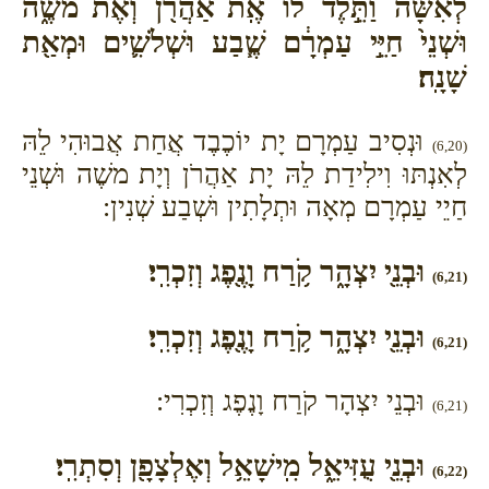
לְאִשָּׁ֔ה וַתֵּ֣לֶד ל֔וֹ אֶֽת־אַהֲרֹ֖ן וְאֶת־מֹשֶׁ֑ה
וּשְׁנֵי֙ חַיֵּ֣י עַמְרָ֔ם שֶׁ֧בַע וּשְׁלֹשִׁ֛ים וּמְאַ֖ת
שָׁנָֽה׃
וּנְסִיב עַמְרָם יָת יוֹכֶבֶד אֲחַת אֲבוּהִי לֵהּ
(6,20)
לְאִנְתּוּ וִילִידַת לֵהּ יָת אַהֲרֹן וְיָת משֶׁה וּשְׁנֵי
חַיֵי עַמְרָם מְאָה וּתְלָתִין וּשְׁבַע שְׁנִין:
וּבְנֵ֖י יִצְהָ֑ר קֹ֥רַח וָנֶ֖פֶג וְזִכְרִֽי׃
(6,21)
וּבְנֵ֖י יִצְהָ֑ר קֹ֥רַח וָנֶ֖פֶג וְזִכְרִֽי׃
(6,21)
וּבְנֵי יִצְהָר קֹרַח וָנֶפֶג וְזִכְרִי:
(6,21)
וּבְנֵ֖י עֻזִּיאֵ֑ל מִֽישָׁאֵ֥ל וְאֶלְצָפָ֖ן וְסִתְרִֽי׃
(6,22)