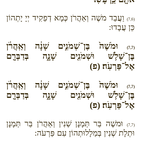
וַעֲבַד משֶׁה וְאַהֲרֹן כְּמָא דְפַקִיד יְיָ יָתְהוֹן
(7,6)
כֵּן עֲבָדוּ:
וּמֹשֶׁה֙ בֶּן־שְׁמֹנִ֣ים שָׁנָ֔ה וְאַֽהֲרֹ֔ן
(7,7)
בֶּן־שָׁלֹ֥שׁ וּשְׁמֹנִ֖ים שָׁנָ֑ה בְּדַבְּרָ֖ם
אֶל־פַּרְעֹֽה׃ (פ)
וּמֹשֶׁה֙ בֶּן־שְׁמֹנִ֣ים שָׁנָ֔ה וְאַֽהֲרֹ֔ן
(7,7)
בֶּן־שָׁלֹ֥שׁ וּשְׁמֹנִ֖ים שָׁנָ֑ה בְּדַבְּרָ֖ם
אֶל־פַּרְעֹֽה׃ (פ)
וּמשֶׁה בַּר תְּמָנָן שְׁנִין וְאַהֲרֹן בַּר תְּמָנָן
(7,7)
וּתְלָת שְׁנִין בְּמַלָלוּתְהוֹן עִם פַּרְעֹה: