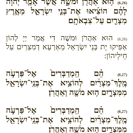
ה֥וּא אַהֲרֹ֖ן וּמֹשֶׁ֑ה אֲשֶׁ֨ר אָמַ֤ר יְהוָה֙
(6,26)
לָהֶ֔ם הוֹצִ֜יאוּ אֶת־בְּנֵ֧י יִשְׂרָאֵ֛ל מֵאֶ֥רֶץ
מִצְרַ֖יִם עַל־צִבְאֹתָֽם׃
הוּא אַהֲרֹן וּמשֶׁה דִי אֲמַר יְיָ לְהוֹן
(6,26)
אַפִּיקוּ יָת בְּנֵי יִשְׂרָאֵל מֵאַרְעָא דְמִצְרַיִם עַל
חֵילֵיהוֹן:
הֵ֗ם הַֽמְדַבְּרִים֙ אֶל־פַּרְעֹ֣ה
(6,27)
מֶֽלֶךְ־מִצְרַ֔יִם לְהוֹצִ֥יא אֶת־בְּנֵֽי־יִשְׂרָאֵ֖ל
מִמִּצְרָ֑יִם ה֥וּא מֹשֶׁ֖ה וְאַהֲרֹֽן׃
הֵ֗ם הַֽמְדַבְּרִים֙ אֶל־פַּרְעֹ֣ה
(6,27)
מֶֽלֶךְ־מִצְרַ֔יִם לְהוֹצִ֥יא אֶת־בְּנֵֽי־יִשְׂרָאֵ֖ל
מִמִּצְרָ֑יִם ה֥וּא מֹשֶׁ֖ה וְאַהֲרֹֽן׃