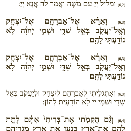
וּמַלִיל יְיָ עִם משֶׁה וַאֲמַר לֵהּ אֲנָא יְיָ:
(6,2)
וָאֵרָ֗א אֶל־אַבְרָהָ֛ם אֶל־יִצְחָ֥ק
(6,3)
וְאֶֽל־יַעֲקֹ֖ב בְּאֵ֣ל שַׁדָּ֑י וּשְׁמִ֣י יְהוָ֔ה לֹ֥א
נוֹדַ֖עְתִּי לָהֶֽם׃
וָאֵרָ֗א אֶל־אַבְרָהָ֛ם אֶל־יִצְחָ֥ק
(6,3)
וְאֶֽל־יַעֲקֹ֖ב בְּאֵ֣ל שַׁדָּ֑י וּשְׁמִ֣י יְהוָ֔ה לֹ֥א
נוֹדַ֖עְתִּי לָהֶֽם׃
וְאִתְגְלֵיתִי לְאַבְרָהָם לְיִצְחָק וּלְיַעֲקֹב בְּאֵל
(6,3)
שַׁדָי וּשְׁמִי יְיָ לָא הוֹדָעִית לְהוֹן:
וְגַ֨ם הֲקִמֹ֤תִי אֶת־בְּרִיתִי֙ אִתָּ֔ם לָתֵ֥ת
(6,4)
לָהֶ֖ם אֶת־אֶ֣רֶץ כְּנָ֑עַן אֵ֛ת אֶ֥רֶץ מְגֻרֵיהֶ֖ם