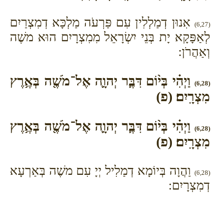
אִנוּן דְמַלְלִין עִם פַּרְעֹה מַלְכָּא דְמִצְרַיִם
(6,27)
לְאַפָּקָא יָת בְּנֵי יִשְׂרָאֵל מִמִצְרָיִם הוּא משֶׁה
וְאַהֲרֹן:
וַיְהִ֗י בְּי֨וֹם דִּבֶּ֧ר יְהוָ֛ה אֶל־מֹשֶׁ֖ה בְּאֶ֥רֶץ
(6,28)
מִצְרָֽיִם׃ (פ)
וַיְהִ֗י בְּי֨וֹם דִּבֶּ֧ר יְהוָ֛ה אֶל־מֹשֶׁ֖ה בְּאֶ֥רֶץ
(6,28)
מִצְרָֽיִם׃ (פ)
וַהֲוָה בְּיוֹמָא דְמַלִיל יְיָ עִם משֶׁה בְּאַרְעָא
(6,28)
דְמִצְרָיִם: