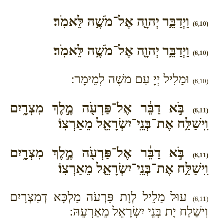
וַיְדַבֵּ֥ר יְהוָ֖ה אֶל־מֹשֶׁ֥ה לֵּאמֹֽר׃
(6,10)
וַיְדַבֵּ֥ר יְהוָ֖ה אֶל־מֹשֶׁ֥ה לֵּאמֹֽר׃
(6,10)
וּמַלִיל יְיָ עִם משֶׁה לְמֵימָר:
(6,10)
בֹּ֣א דַבֵּ֔ר אֶל־פַּרְעֹ֖ה מֶ֣לֶךְ מִצְרָ֑יִם
(6,11)
וִֽישַׁלַּ֥ח אֶת־בְּנֵֽי־יִשְׂרָאֵ֖ל מֵאַרְצֽוֹ׃
בֹּ֣א דַבֵּ֔ר אֶל־פַּרְעֹ֖ה מֶ֣לֶךְ מִצְרָ֑יִם
(6,11)
וִֽישַׁלַּ֥ח אֶת־בְּנֵֽי־יִשְׂרָאֵ֖ל מֵאַרְצֽוֹ׃
עוּל מַלֵיל לְוָת פַּרְעֹה מַלְכָּא דְמִצְרָיִם
(6,11)
וִישַׁלַח יָת בְּנֵי יִשְׂרָאֵל מֵאַרְעֵהּ: