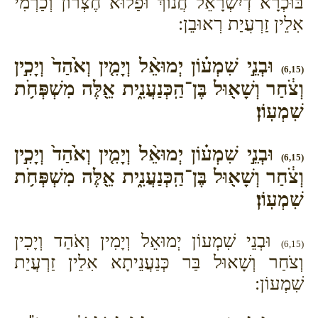
בּוּכְרָא דְיִשְׂרָאֵל חֲנוֹךְ וּפַלוּא חֶצְרוֹן וְכַרְמִי
אִלֵין זַרְעֲיַת רְאוּבֵן:
וּבְנֵ֣י שִׁמְע֗וֹן יְמוּאֵ֨ל וְיָמִ֤ין וְאֹ֙הַד֙ וְיָכִ֣ין
(6,15)
וְצֹ֔חַר וְשָׁא֖וּל בֶּן־הַֽכְּנַעֲנִ֑ית אֵ֖לֶּה מִשְׁפְּחֹ֥ת
שִׁמְעֽוֹן׃
וּבְנֵ֣י שִׁמְע֗וֹן יְמוּאֵ֨ל וְיָמִ֤ין וְאֹ֙הַד֙ וְיָכִ֣ין
(6,15)
וְצֹ֔חַר וְשָׁא֖וּל בֶּן־הַֽכְּנַעֲנִ֑ית אֵ֖לֶּה מִשְׁפְּחֹ֥ת
שִׁמְעֽוֹן׃
וּבְנֵי שִׁמְעוֹן יְמוּאֵל וְיָמִין וְאֹהַד וְיָכִין
(6,15)
וְצֹחַר וְשָׁאוּל בַּר כְּנַעֲנֵיתָא אִלֵין זַרְעֲיַת
שִׁמְעוֹן: