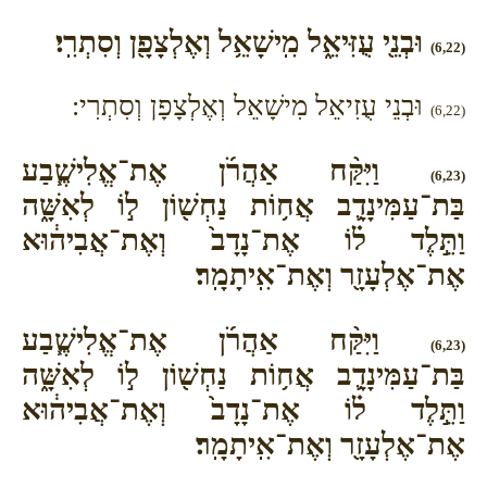
וּבְנֵ֖י עֻזִּיאֵ֑ל מִֽישָׁאֵ֥ל וְאֶלְצָפָ֖ן וְסִתְרִֽי׃
(6,22)
וּבְנֵי עֻזִיאֵל מִישָׁאֵל וְאֶלְצָפָן וְסִתְרִי:
(6,22)
וַיִּקַּ֨ח אַהֲרֹ֜ן אֶת־אֱלִישֶׁ֧בַע
(6,23)
בַּת־עַמִּינָדָ֛ב אֲח֥וֹת נַחְשׁ֖וֹן ל֣וֹ לְאִשָּׁ֑ה
וַתֵּ֣לֶד ל֗וֹ אֶת־נָדָב֙ וְאֶת־אֲבִיה֔וּא
אֶת־אֶלְעָזָ֖ר וְאֶת־אִֽיתָמָֽר׃
וַיִּקַּ֨ח אַהֲרֹ֜ן אֶת־אֱלִישֶׁ֧בַע
(6,23)
בַּת־עַמִּינָדָ֛ב אֲח֥וֹת נַחְשׁ֖וֹן ל֣וֹ לְאִשָּׁ֑ה
וַתֵּ֣לֶד ל֗וֹ אֶת־נָדָב֙ וְאֶת־אֲבִיה֔וּא
אֶת־אֶלְעָזָ֖ר וְאֶת־אִֽיתָמָֽר׃