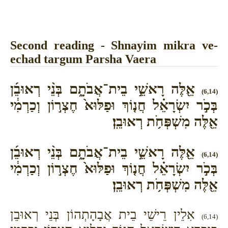
Second reading - Shnayim mikra ve-
echad targum Parsha Vaera
אֵ֖לֶּה רָאשֵׁ֣י בֵית־אֲבֹתָ֑ם בְּנֵ֨י רְאוּבֵ֜ן
(6,14)
בְּכֹ֣ר יִשְׂרָאֵ֗ל חֲנ֤וֹךְ וּפַלּוּא֙ חֶצְר֣וֹן וְכַרְמִ֔י
אֵ֖לֶּה מִשְׁפְּחֹ֥ת רְאוּבֵֽן׃
אֵ֖לֶּה רָאשֵׁ֣י בֵית־אֲבֹתָ֑ם בְּנֵ֨י רְאוּבֵ֜ן
(6,14)
בְּכֹ֣ר יִשְׂרָאֵ֗ל חֲנ֤וֹךְ וּפַלּוּא֙ חֶצְר֣וֹן וְכַרְמִ֔י
אֵ֖לֶּה מִשְׁפְּחֹ֥ת רְאוּבֵֽן׃
אִלֵין רֵישֵׁי בֵית אֲבָהָתְהוֹן בְּנֵי רְאוּבֵן
(6,14)