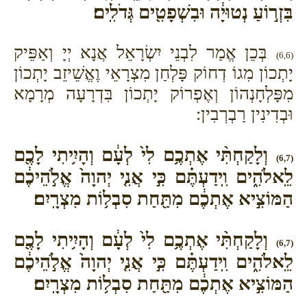
בִּזְר֣וֹעַ נְטוּיָ֔ה וּבִשְׁפָטִ֖ים גְּדֹלִֽים׃
בְּכֵן אֱמַר לִבְנֵי יִשְׂרָאֵל אֲנָא יְיָ וְאַפֵּיק
(6,6)
יָתְכוֹן מִגוֹ דְחוֹק פָּלְחַן מִצְרָאֵי וֶאֱשֵׁיזֵב יָתְכוֹן
מִפָּלְחָנְהוֹן וְאֶפְרוֹק יָתְכוֹן בִּדְרָעָה מְרָמָא
וּבְדִינִין רַבְרְבִין:
וְלָקַחְתִּ֨י אֶתְכֶ֥ם לִי֙ לְעָ֔ם וְהָיִ֥יתִי לָכֶ֖ם
(6,7)
לֵֽאלֹהִ֑ים וִֽידַעְתֶּ֗ם כִּ֣י אֲנִ֤י יְהוָה֙ אֱלֹ֣הֵיכֶ֔ם
הַמּוֹצִ֣יא אֶתְכֶ֔ם מִתַּ֖חַת סִבְל֥וֹת מִצְרָֽיִם׃
וְלָקַחְתִּ֨י אֶתְכֶ֥ם לִי֙ לְעָ֔ם וְהָיִ֥יתִי לָכֶ֖ם
(6,7)
לֵֽאלֹהִ֑ים וִֽידַעְתֶּ֗ם כִּ֣י אֲנִ֤י יְהוָה֙ אֱלֹ֣הֵיכֶ֔ם
הַמּוֹצִ֣יא אֶתְכֶ֔ם מִתַּ֖חַת סִבְל֥וֹת מִצְרָֽיִם׃