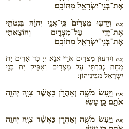
אֶת־בְּנֵֽי־יִשְׂרָאֵ֖ל מִתּוֹכָֽם׃
וְיָדְע֤וּ מִצְרַ֙יִם֙ כִּֽי־אֲנִ֣י יְהוָ֔ה בִּנְטֹתִ֥י
(7,5)
אֶת־יָדִ֖י עַל־מִצְרָ֑יִם וְהוֹצֵאתִ֥י
אֶת־בְּנֵֽי־יִשְׂרָאֵ֖ל מִתּוֹכָֽם׃
וְיִדְעוּן מִצְרַיִם אֲרֵי אֲנָא יְיָ כַּד אָרֵים יָת
(7,5)
מָחַת גְבֻרְתִּי עַל מִצְרָיִם וְאַפֵּיק יָת בְּנֵי
יִשְׂרָאֵל מִבֵּינֵיהוֹן:
וַיַּ֥עַשׂ מֹשֶׁ֖ה וְאַהֲרֹ֑ן כַּאֲשֶׁ֨ר צִוָּ֧ה יְהוָ֛ה
(7,6)
אֹתָ֖ם כֵּ֥ן עָשֽׂוּ׃
וַיַּ֥עַשׂ מֹשֶׁ֖ה וְאַהֲרֹ֑ן כַּאֲשֶׁ֨ר צִוָּ֧ה יְהוָ֛ה
(7,6)
אֹתָ֖ם כֵּ֥ן עָשֽׂוּ׃