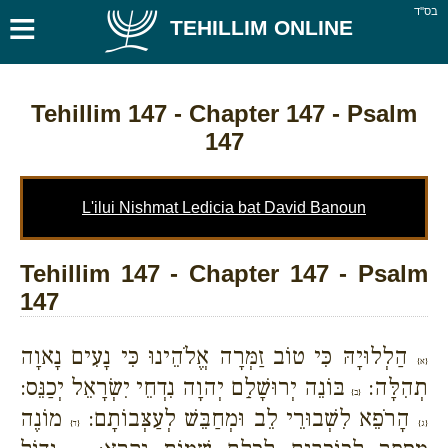
≡
בס''ד
TEHILLIM ONLINE
Tehillim 147
- Chapter 147 - Psalm
147
L'ilui Nishmat Ledicia bat David Banoun
Tehillim 147 - Chapter 147 - Psalm
147
הַלְלוּיָהּ כִּי טוֹב זַמְּרָה אֱלֹהֵינוּ כִּי נָעִים נָאוָה
{א}
תְהִלָּה:
בּוֹנֵה יְרוּשָׁלִַם יְהוָה נִדְחֵי יִשְׂרָאֵל יְכַנֵּס:
{ב}
הָרֹפֵא לִשְׁבוּרֵי לֵב וּמְחַבֵּשׁ לְעַצְּבוֹתָם:
מוֹנֶה
{ג}
{ד}