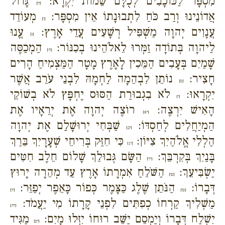
מִסְפָּר לַכּוֹכָבִים לְכֻלָּם שֵׁמוֹת יִקְרָא:
גָּדוֹל
{ה}
אֲדוֹנֵינוּ וְרַב כֹּחַ לִתְבוּנָתוֹ אֵין מִסְפָּר:
מְעוֹדֵד
{ו}
עֲנָוִים יְהוָה מַשְׁפִּיל רְשָׁעִים עֲדֵי אָרֶץ:
עֱנוּ
{ז}
לַיהוָה בְּתוֹדָה זַמְּרוּ לֵאלֹהֵינוּ בְכִנּוֹר:
הַמְכַסֶּה
{ח}
שָׁמַיִם בְּעָבִים הַמֵּכִין לָאָרֶץ מָטָר הַמַּצְמִיחַ הָרִים
חָצִיר:
נוֹתֵן לִבְהֵמָה לַחְמָהּ לִבְנֵי עֹרֵב אֲשֶׁר
{ט}
יִקְרָאוּ:
לֹא בִגְבוּרַת הַסּוּס יֶחְפָּץ לֹא בְשׁוֹקֵי
{י}
הָאִישׁ יִרְצֶה:
רוֹצֶה יְהוָה אֶת יְרֵאָיו אֶת
{יא}
הַמְיַחֲלִים לְחַסְדּוֹ:
שַׁבְּחִי יְרוּשָׁלִַם אֶת יְהוָה
{יב}
הַלְלִי אֱלֹהַיִךְ צִיּוֹן:
כִּי חִזַּק בְּרִיחֵי שְׁעָרָיִךְ בֵּרַךְ
{יג}
בָּנַיִךְ בְּקִרְבֵּךְ:
הַשָּׂם גְּבוּלֵךְ שָׁלוֹם חֵלֶב חִטִּים
{יד}
יַשְׂבִּיעֵךְ:
הַשֹּׁלֵחַ אִמְרָתוֹ אָרֶץ עַד מְהֵרָה יָרוּץ
{טו}
דְּבָרוֹ:
הַנֹּתֵן שֶׁלֶג כַּצָּמֶר כְּפוֹר כָּאֵפֶר יְפַזֵּר:
{טז}
{יז}
מַשְׁלִיךְ קַרְחוֹ כְפִתִּים לִפְנֵי קָרָתוֹ מִי יַעֲמֹד:
{יח}
יִשְׁלַח דְּבָרוֹ וְיַמְסֵם יַשֵּׁב רוּחוֹ יִזְּלוּ מָיִם:
מַגִּיד
{יט}