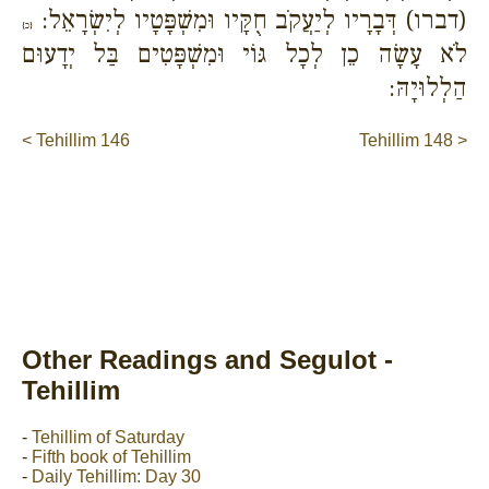
(דברו) דְּבָרָיו לְיַעֲקֹב חֻקָּיו וּמִשְׁפָּטָיו לְיִשְׂרָאֵל:
{כ}
לֹא עָשָׂה כֵן לְכָל גּוֹי וּמִשְׁפָּטִים בַּל יְדָעוּם
הַלְלוּיָהּ:
< Tehillim 146
Tehillim 148 >
Other Readings and Segulot -
Tehillim
-
Tehillim of Saturday
-
Fifth book of Tehillim
-
Daily Tehillim: Day 30