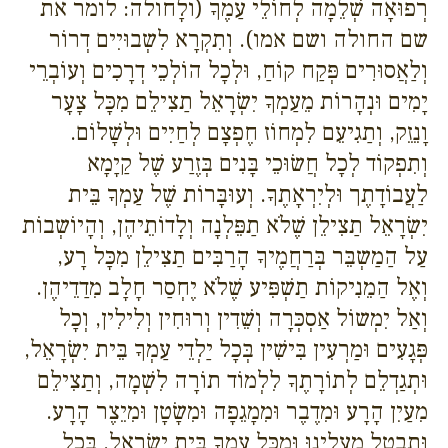
רְפוּאָה שְׁלֵמָה לְחוֹלֵי עַמֶךָ (ולָחולה: לומר את
שם החולה ושם אמו). וְתִקְרָא לִשְבוּיִים דְרוֹר
וְלַאֲסוּרִים פְּקַח קוֹחַ, וּלְכָל הוֹלְכֵי דְרָכִים וְעוֹבְרֵי
יָמִים וּנְהָרוֹת מֵעַמְךָ יִשְׂרָאֵל תַצִילֵם מִכָּל צָעָר
וָנֵזֵק, וְתַגִיעֵם לִמְחוֹז חֶפְצָם לְחַיִים וּלְשָׁלוֹם.
וְתִפְקוֹד לְכָל חֲשׂוּכֵי בָּנִים בְּזֶרַע שֶׁל קַיָמָא
לַעֲבוֹדָתֶך וּלְיִרְאָתֶךָ. וְעוּבָּרוֹת שֶׁל עַמְךָ בֵּית
יִשְׂרָאֵל תַצִילֵן שֶׁלֹא תַפֵּלְנָה וְלָדוֹתֵיהֶן, וְהָיוֹשְבוֹת
עַל הַמַשְבֵּר בְּרַחֲמֶיךָ הָרַבִּים תַצִילֵן מִכָּל רָע,
וְאֶל הַמֵנִיקוֹת תַשְׁפִּיע שֶׁלֹא יֶחְסַר חָלָב מִדַדֵיהֶן.
וְאַל יִמְשוֹל אַסְכְּרָה וְשֵׁדִין וְרוּחִין וְלִילִין, וְכָל
פְּגָעִים וּמַרְעִין בִּישִׁין בְּכָל יַלְדֵי עַמְךָ בֵּית יִשְׂרָאֵל,
וּתְגַדְלֵם לְתוֹרָתֶךָ לִלְמוֹד תוֹרָה לִשְׁמָה, וְתַצִילֵם
מִעַיִן הָרָע וּמִדֶבֶר וּמִמָגֵפָה וּמִשָׂטָן וּמִיֵצֶר הָרָע.
וּתְבַטֵל מֵעָלֵינוּ וּמִכָּל עַמְךָ בֵּית יִשְׂרָאֵל, בְּכָל