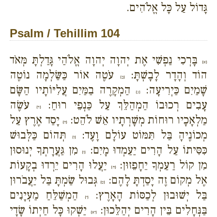
גָּדוֹל עַל כָּל אֱלֹהִים.
Psalm / Tehillim 104
בָּרְכִי נַפְשִׁי אֶת יְהוָה יְהוָה אֱלֹהַי גָּדַלְתָּ מְּאֹד
{א}
הוֹד וְהָדָר לָבָשְׁתָּ:
עֹטֶה אוֹר כַּשַּׂלְמָה נוֹטֶה
{ב}
שָׁמַיִם כַּיְרִיעָה:
הַמְקָרֶה בַמַּיִם עֲלִיּוֹתָיו הַשָּׂם
{ג}
עָבִים רְכוּבוֹ הַמְהַלֵּךְ עַל כַּנְפֵי רוּחַ:
עֹשֶׂה
{ד}
מַלְאָכָיו רוּחוֹת מְשָׁרְתָיו אֵשׁ לֹהֵט:
יָסַד אֶרֶץ עַל
{ה}
מְכוֹנֶיהָ בַּל תִּמּוֹט עוֹלָם וָעֶד:
תְּהוֹם כַּלְּבוּשׁ
{ו}
כִּסִּיתוֹ עַל הָרִים יַעַמְדוּ מָיִם:
מִן גַּעֲרָתְךָ יְנוּסוּן
{ז}
מִן קוֹל רַעַמְךָ יֵחָפֵזוּן:
יַעֲלוּ הָרִים יֵרְדוּ בְקָעוֹת
{ח}
אֶל מְקוֹם זֶה יָסַדְתָּ לָהֶם:
גְּבוּל שַׂמְתָּ בַּל יַעֲבֹרוּן
{ט}
בַּל יְשׁוּבוּן לְכַסּוֹת הָאָרֶץ:
הַמְשַׁלֵּחַ מַעְיָנִים
{י}
בַּנְּחָלִים בֵּין הָרִים יְהַלֵּכוּן:
יַשְׁקוּ כָּל חַיְתוֹ שָׂדָי
{יא}