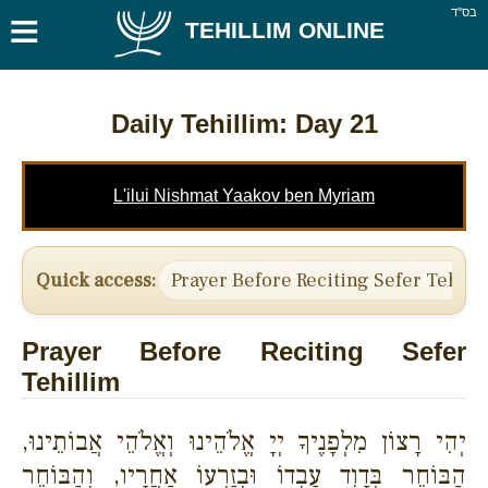
≡
בס''ד
TEHILLIM ONLINE
Daily Tehillim: Day 21
L'ilui Nishmat Yaakov ben Myriam
Quick access:
Prayer Before Reciting Sefer Tehill
Prayer Before Reciting Sefer
Tehillim
יְהִי רָצוֹן מִלְפָנֶיךָ יְיָ אֱלֹהֵינוּ וְאֱלֹהֵי אֲבוֹתֵינוּ,
הַבּוֹחֵר בְּדָוִד עַבְדוֹ וּבְזַרְעוֹ אַחֲרָיו, וְהַבּוֹחֵר