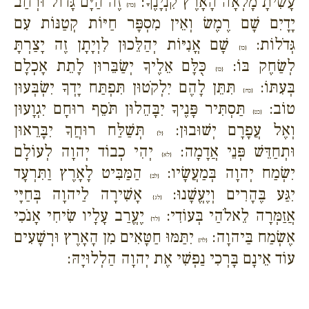
עָשִׂיתָ מָלְאָה הָאָרֶץ קִנְיָנֶךָ:
זֶה הַיָּם גָּדוֹל וּרְחַב
{כה}
יָדָיִם שָׁם רֶמֶשׂ וְאֵין מִסְפָּר חַיּוֹת קְטַנּוֹת עִם
גְּדֹלוֹת:
שָׁם אֳנִיּוֹת יְהַלֵּכוּן לִוְיָתָן זֶה יָצַרְתָּ
{כו}
לְשַׂחֶק בּוֹ:
כֻּלָּם אֵלֶיךָ יְשַׂבֵּרוּן לָתֵת אָכְלָם
{כז}
בְּעִתּוֹ:
תִּתֵּן לָהֶם יִלְקֹטוּן תִּפְתַּח יָדְךָ יִשְׂבְּעוּן
{כח}
טוֹב:
תַּסְתִּיר פָּנֶיךָ יִבָּהֵלוּן תֹּסֵף רוּחָם יִגְוָעוּן
{כט}
וְאֶל עֲפָרָם יְשׁוּבוּן:
תְּשַׁלַּח רוּחֲךָ יִבָּרֵאוּן
{ל}
וּתְחַדֵּשׁ פְּנֵי אֲדָמָה:
יְהִי כְבוֹד יְהוָה לְעוֹלָם
{לא}
יִשְׂמַח יְהוָה בְּמַעֲשָׂיו:
הַמַּבִּיט לָאָרֶץ וַתִּרְעָד
{לב}
יִגַּע בֶּהָרִים וְיֶעֱשָׁנוּ:
אָשִׁירָה לַיהוָה בְּחַיָּי
{לג}
אֲזַמְּרָה לֵאלֹהַי בְּעוֹדִי:
יֶעֱרַב עָלָיו שִׂיחִי אָנֹכִי
{לד}
אֶשְׂמַח בַּיהוָה:
יִתַּמּוּ חַטָּאִים מִן הָאָרֶץ וּרְשָׁעִים
{לה}
עוֹד אֵינָם בָּרְכִי נַפְשִׁי אֶת יְהוָה הַלְלוּיָהּ: