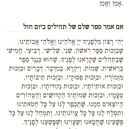
אָמֵן וְאָמֵן.
אם אמר ספר שלם של תהילים ביום חול
יְהִי רָצוֹן מִלְפָנֶיךָ יְיָ אֱלֹהֵינוּ וְאֱלֹהֵי אֲבוֹתֵינוּ,
שֶׁבִזְכוּת סֵפֶר רִאשׁוֹן, שֵׁנִי, שְׁלִישִׁי, רְבִיעִי, חֲמִישִׁי
שֶׁבַּתְהִלִים שֶׁקָרָאנוּ לְפָנֶיךָ, שֶׁהוּא כְּנֶגֶד סֵפֶר
בְּרֵאשִׁית, שְׁמוֹת, וַיִקְרָא, בַּמִדְבַּר, דְבָרִים וּבִזְכוּת
מִזְמוֹרָיו, וּבִזְכוּת פְּסוּקָיו, וּבִזְכוּת תֵיבוֹתָיו,
וּבִזְכוּת אוֹתִיוֹתָיו, וּבִזְכוּת נְקוּדוֹתָיו, וּבִזְכוּת
טְעָמָיו, וּבִזְכוּת שְׁמוֹתֶיךָ הַקְדוֹשִׁים וְהַטְהוֹרִים
הַיוֹצְאִים מִמֶנוּ, שֶׁתְכַפֶּר לָנוּ עַל כָּל חַטֹאתֵינוּ
וְתִסְלָח לָנוּ עַל כָּל עֲווֹנוֹתֵינוּ, וְתִמְחַל לָנוּ עַל כָּל
פְּשָׁעֵינוּ שֶׁחָטָאנוּ וְשֶעָוִינוּ וְשֶׁפָּשַעְנוּ לְפָנֶיךָ.