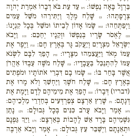
בַּרְזֶל בָּאָה נַפְשׁוֹ:
עַד עֵת בֹּא דְבָרוֹ אִמְרַת יְהוָה
{יט}
צְרָפָתְהוּ:
שָׁלַח מֶלֶךְ וַיַּתִּירֵהוּ מֹשֵׁל עַמִּים
{כ}
וַיְפַתְּחֵהוּ:
שָׂמוֹ אָדוֹן לְבֵיתוֹ וּמֹשֵׁל בְּכָל קִנְיָנוֹ:
{כא}
לֶאְסֹר שָׂרָיו בְּנַפְשׁוֹ וּזְקֵנָיו יְחַכֵּם:
וַיָּבֹא
{כב}
{כג}
יִשְׂרָאֵל מִצְרָיִם וְיַעֲקֹב גָּר בְּאֶרֶץ חָם:
וַיֶּפֶר אֶת
{כד}
עַמּוֹ מְאֹד וַיַּעֲצִמֵהוּ מִצָּרָיו:
הָפַךְ לִבָּם לִשְׂנֹא
{כה}
עַמּוֹ לְהִתְנַכֵּל בַּעֲבָדָיו:
שָׁלַח מֹשֶׁה עַבְדּוֹ אַהֲרֹן
{כו}
אֲשֶׁר בָּחַר בּוֹ:
שָׂמוּ בָם דִּבְרֵי אֹתוֹתָיו וּמֹפְתִים
{כז}
בְּאֶרֶץ חָם:
שָׁלַח חֹשֶׁךְ וַיַּחְשִׁךְ וְלֹא מָרוּ אֶת
{כח}
(דבריו) דְּבָרוֹ:
הָפַךְ אֶת מֵימֵיהֶם לְדָם וַיָּמֶת אֶת
{כט}
דְּגָתָם:
שָׁרַץ אַרְצָם צְפַרְדְּעִים בְּחַדְרֵי מַלְכֵיהֶם:
{ל}
אָמַר וַיָּבֹא עָרֹב כִּנִּים בְּכָל גְּבוּלָם:
נָתַן
{לא}
{לב}
גִּשְׁמֵיהֶם בָּרָד אֵשׁ לֶהָבוֹת בְּאַרְצָם:
וַיַּךְ גַּפְנָם
{לג}
וּתְאֵנָתָם וַיְשַׁבֵּר עֵץ גְּבוּלָם:
אָמַר וַיָּבֹא אַרְבֶּה
{לד}