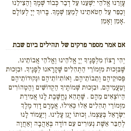
עָזְרֵנוּ אֱלֹהֵי יִשְׁעֵנוּ עַל דְבַר כְּבוֹד שְׁמֶךָ וְהַצִילֵנוּ
וְכַפֵּר עַל חַטֹאתֵינוּ לְמַעַן שְׁמֶךָ. בָּרוּךְ יְיָ לְעוֹלָם
אָמֵן וְאָמֵן.
אם אמר מספר פרקים של תהילים ביום שבת
יְהִי רָצוֹן מִלְפָנֶיךָ יְיָ אֱלֹהֵינוּ וְאֱלֹהֵי אֲבוֹתֵינוּ,
שֶׁבִּזְכוּת מִזְמוֹרֵי הַתְהִלִים שֶׁקָרָאנוּ לְפָנֶיךָ, וּבִזְכוּת
פְּסוּקֵיהֶם וְתֵבוֹתֵיהֶם, וְאוֹתִיוֹתֵיהֶם וּנְקוּדוֹתֵיהֶם
וְטַעֲמֵיהֶם, וּבִזְכוּת שְׁמוֹתֶיךָ הַקְדוֹשִׁים וְהַטְהוֹרִים
הַיוֹצְאִים מֵהֶם . שֶׁתְהֵא נֶחֱשֶׁבֶת לָנוּ אֲמִירַת
מִזְמוֹרֵי תְהִלִים אֵלוּ כְּאִילוּ, אֲמָרָם דָוִד מֶלֶךְ
יִשְׂרָאֵל בְּעַצְמוֹ, זְכוּתוֹ יָגֵן עָלֵינוּ. וְיַעֲמוֹד לָנוּ
לְחַבֵּר אֵשֶׁת נְעוּרִים עִם דוֹדָה בְּאַהֲבָה וְאַחֲוָה