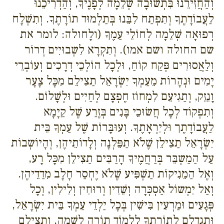
וְהַחֲזִירֵנוּ בִּתְשוּבָה שְׁלֵמָה לְפָנֶיךָ, וְהַדְרִיכֵנוּ
לַעֲבוֹדָתֶךָ וְתִפְתַח לִבֵּנוּ בְּתַלְמוּד תוֹרָתֶךָ. וְתִשְׁלָח
רְפוּאָה שְׁלֵמָה לְחוֹלֵי עַמֶךָ (ולָחולה: לומר את
שם החולה ושם אמו). וְתִקְרָא לִשְבוּיִים דְרוֹר
וְלַאֲסוּרִים פְּקַח קוֹחַ, וּלְכָל הוֹלְכֵי דְרָכִים וְעוֹבְרֵי
יָמִים וּנְהָרוֹת מֵעַמְךָ יִשְׂרָאֵל תַצִילֵם מִכָּל צָעָר
וָנֵזֵק, וְתַגִיעֵם לִמְחוֹז חֶפְצָם לְחַיִים וּלְשָׁלוֹם.
וְתִפְקוֹד לְכָל חֲשׂוּכֵי בָּנִים בְּזֶרַע שֶׁל קַיָמָא
לַעֲבוֹדָתֶך וּלְיִרְאָתֶךָ. וְעוּבָּרוֹת שֶׁל עַמְךָ בֵּית
יִשְׂרָאֵל תַצִילֵן שֶׁלֹא תַפֵּלְנָה וְלָדוֹתֵיהֶן, וְהָיוֹשְבוֹת
עַל הַמַשְבֵּר בְּרַחֲמֶיךָ הָרַבִּים תַצִילֵן מִכָּל רָע,
וְאֶל הַמֵנִיקוֹת תַשְׁפִּיע שֶׁלֹא יֶחְסַר חָלָב מִדַדֵיהֶן.
וְאַל יִמְשוֹל אַסְכְּרָה וְשֵׁדִין וְרוּחִין וְלִילִין, וְכָל
פְּגָעִים וּמַרְעִין בִּישִׁין בְּכָל יַלְדֵי עַמְךָ בֵּית יִשְׂרָאֵל,
וּתְגַדְלֵם לְתוֹרָתֶךָ לִלְמוֹד תוֹרָה לִשְׁמָה, וְתַצִילֵם