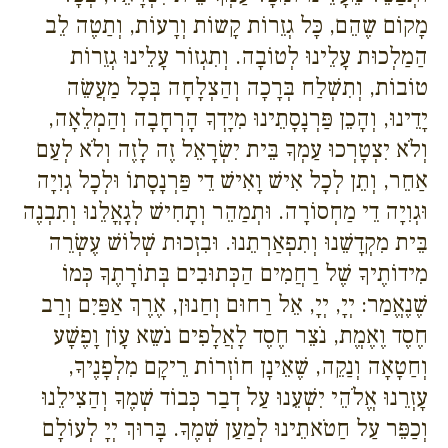
מָקוֹם שֶהֵם, כָּל גְזֵרוֹת קָשוֹת וְרָעוֹת, וְתַטֶה לֵב
הַמַלְכוּת עָלֵינוּ לְטוֹבָה. וְתִגְזוֹר עָלֵינוּ גְזֵרוֹת
טוֹבוֹת, וְתִשְׁלַח בְּרָכָה וְהַצְלָחָה בְּכָל מַעֲשֵׂה
יָדֵינוּ, וְהָכֵן פַּרְנָסָתֵינוּ מִיָדְךָ הָרְחָבָה וְהַמְלֵאָה,
וְלֹא יִצְטָרְכוּ עַמְךָ בֵּית יִשְׂרָאֵל זֶה לָזֶה וְלֹא לְעַם
אַחֵר, וְתֵן לְכָל אִישׁ וָאִישׁ דֵי פַּרְנָסָתוֹ וּלְכָל גְוִיָה
וּגְוִיָה דֵי מַחְסוֹרָה. וּתְמַהֵר וְתָחִישׁ לְגָאֳלֵנוּ וְתִבְנֶה
בֵּית מִקְדָשֵׁנוּ וְתִפְאַרְתֵנוּ. וּבִזְכוּת שְׁלוֹשׁ עֶשְׂרֵה
מִידוֹתֶיךָ שֶׁל רַחֲמִים הַכְּתוּבִים בְּתוֹרָתֶךָ כְּמוֹ
שֶׁנֶאֱמַר: יְיָ, יְיָ, אֵל רַחוּם וְחַנוּן, אֶרֶךְ אַפַּיִם וְרַב
חֶסֶד וֶאֶמֱת, נֹצֵר חֶסֶד לָאֲלָפִים נֹשֵא עָוֹן וָפֶשָׁע
וְחַטָאָה וְנַקֵה, שֶׁאֵינָן חוֹזְרוֹת רֵיקָם מִלְפָנֶיךָ,
עָזְרֵנוּ אֱלֹהֵי יִשְׁעֵנוּ עַל דְבַר כְּבוֹד שְׁמֶךָ וְהַצִילֵנוּ
וְכַפֵּר עַל חַטֹאתֵינוּ לְמַעַן שְׁמֶךָ. בָּרוּךְ יְיָ לְעוֹלָם