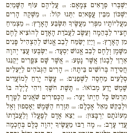
יִשְׁבְּרוּ פְרָאִים צְמָאָם:
עֲלֵיהֶם עוֹף הַשָּׁמַיִם
{יב}
יִשְׁכּוֹן מִבֵּין עֳפָאיִם יִתְּנוּ קוֹל:
מַשְׁקֶה הָרִים
{יג}
מֵעֲלִיּוֹתָיו מִפְּרִי מַעֲשֶׂיךָ תִּשְׂבַּע הָאָרֶץ:
מַצְמִיחַ
{יד}
חָצִיר לַבְּהֵמָה וְעֵשֶׂב לַעֲבֹדַת הָאָדָם לְהוֹצִיא לֶחֶם
מִן הָאָרֶץ:
וְיַיִן יְשַׂמַּח לְבַב אֱנוֹשׁ לְהַצְהִיל פָּנִים
{טו}
מִשָּׁמֶן וְלֶחֶם לְבַב אֱנוֹשׁ יִסְעָד:
יִשְׂבְּעוּ עֲצֵי יְהוָה
{טז}
אַרְזֵי לְבָנוֹן אֲשֶׁר נָטָע:
אֲשֶׁר שָׁם צִפֳּרִים יְקַנֵּנוּ
{יז}
חֲסִידָה בְּרוֹשִׁים בֵּיתָהּ:
הָרִים הַגְּבֹהִים לַיְּעֵלִים
{יח}
סְלָעִים מַחְסֶה לַשְׁפַנִּים:
עָשָׂה יָרֵחַ לְמוֹעֲדִים
{יט}
שֶׁמֶשׁ יָדַע מְבוֹאוֹ:
תָּשֶׁת חֹשֶׁךְ וִיהִי לָיְלָה בּוֹ
{כ}
תִרְמֹשׂ כָּל חַיְתוֹ יָעַר:
הַכְּפִירִים שֹׁאֲגִים לַטָּרֶף
{כא}
וּלְבַקֵּשׁ מֵאֵל אָכְלָם:
תִּזְרַח הַשֶּׁמֶשׁ יֵאָסֵפוּן וְאֶל
{כב}
מְעוֹנֹתָם יִרְבָּצוּן:
יֵצֵא אָדָם לְפָעֳלוֹ וְלַעֲבֹדָתוֹ
{כג}
עֲדֵי עָרֶב:
מָה רַבּוּ מַעֲשֶׂיךָ יְהוָה כֻּלָּם בְּחָכְמָה
{כד}