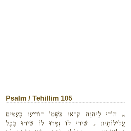
Psalm / Tehillim 105
הוֹדוּ לַיהוָה קִרְאוּ בִּשְׁמוֹ הוֹדִיעוּ בָעַמִּים
{א}
עֲלִילוֹתָיו:
שִׁירוּ לוֹ זַמְּרוּ לוֹ שִׂיחוּ בְּכָל
{ב}