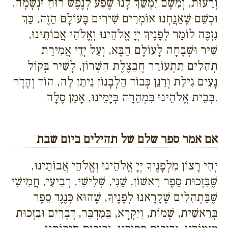
וְרֵעוּת, וְמִשָׁם יִמָשֵׁךְ לָנוּ שֶׁפַע לְנֶפֶשׁ רוּחַ וּנְשָׁמָה.
וּכְשֵׁם שֶׁאַנֲחְנוּ אוֹמְרִים שִׁירִים בָּעוֹלָם הַזֶה, כַּךְ
נִזְכֶּה לוֹמַר לְפָנֶיךָ יְיָ אֱלֹהֵינוּ וְאֱלֹהֵי אֲבוֹתֵינוּ,
שִׁיר וּשְׁבָחָה לָעוֹלָם הַבָּא, וְעַל יְדֵי אֲמִירַת
תְהִלִים תִתְעוֹרֵר חֲבַצֶלֶת הַשָׁרוֹן, לָשִׁיר בְּקוֹל
נָעִים גִילַת וְרַנֵן כְּבוֹד הַלְבָנוֹן נִיתַן לָה, הוֹד וְהָדָר
בְּבֵית אֱלֹהֵינוּ בִּמְהֵרָה בְּיָמֵינוּ, אָמֵן סֶלָה.
אם אמר ספר שלם של תהילים ביום שבת
יְהִי רָצוֹן מִלְפָנֶיךָ יְיָ אֱלֹהֵינוּ וְאֱלֹהֵי אֲבוֹתֵינוּ,
שֶׁבִּזְכוּת סֵפֶר רִאשׁוֹן, שֵׁנִי, שְׁלִישִׁי, רְבִיעִי, חֲמִישִׁי
שֶׁבַּתְהִלִים שֶׁקָרָאנוּ לְפָנֶיךָ, שֶׁהוּא כְּנֶגֶד סֵפֶר
בְּרֵאשִׁית, שְׁמוֹת, וַיִקְרָא, בַּמִדְבַּר, דְבָרִים וּבִזְכוּת