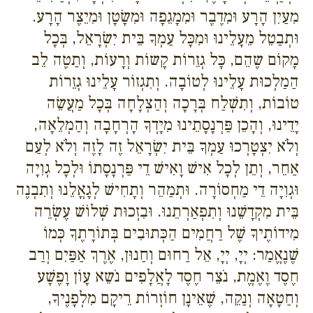
מִעַיִן הָרָע וּמִדֶבֶר וּמִמָגֵפָה וּמִשָׂטָן וּמִיֵצֶר הָרָע.
וּתְבַטֵל מֵעָלֵינוּ וּמִכָּל עַמְךָ בֵּית יִשְׂרָאֵל, בְּכָל
מָקוֹם שֶהֵם, כָּל גְזֵרוֹת קָשוֹת וְרָעוֹת, וְתַטֶה לֵב
הַמַלְכוּת עָלֵינוּ לְטוֹבָה. וְתִגְזוֹר עָלֵינוּ גְזֵרוֹת
טוֹבוֹת, וְתִשְׁלַח בְּרָכָה וְהַצְלָחָה בְּכָל מַעֲשֵׂה
יָדֵינוּ, וְהָכֵן פַּרְנָסָתֵינוּ מִיָדְךָ הָרְחָבָה וְהַמְלֵאָה,
וְלֹא יִצְטָרְכוּ עַמְךָ בֵּית יִשְׂרָאֵל זֶה לָזֶה וְלֹא לְעַם
אַחֵר, וְתֵן לְכָל אִישׁ וָאִישׁ דֵי פַּרְנָסָתוֹ וּלְכָל גְוִיָה
וּגְוִיָה דֵי מַחְסוֹרָה. וּתְמַהֵר וְתָחִישׁ לְגָאֳלֵנוּ וְתִבְנֶה
בֵּית מִקְדָשֵׁנוּ וְתִפְאַרְתֵנוּ. וּבִזְכוּת שְׁלוֹשׁ עֶשְׂרֵה
מִידוֹתֶיךָ שֶׁל רַחֲמִים הַכְּתוּבִים בְּתוֹרָתֶךָ כְּמוֹ
שֶׁנֶאֱמַר: יְיָ, יְיָ, אֵל רַחוּם וְחַנוּן, אֶרֶךְ אַפַּיִם וְרַב
חֶסֶד וֶאֶמֱת, נֹצֵר חֶסֶד לָאֲלָפִים נֹשֵא עָוֹן וָפֶשָׁע
וְחַטָאָה וְנַקֵה, שֶׁאֵינָן חוֹזְרוֹת רֵיקָם מִלְפָנֶיךָ,