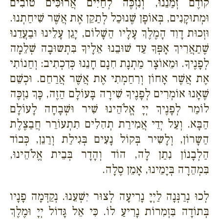
קוֹדֶם זְמַנֵנוּ, וְנִזְכֶּה לְחַיִים אֲרוּכִּים טוֹבִים
וּמְתוּקָנִים, בְּאוֹפָן שֶׁנוּכַל לְתַקֵן אֶת אֲשֶׁר שִׁיחַתְנוּ.
וּזְכוּת דָוִד הָמֶלֶךְ עָלָיו הַשָׁלוֹם, יָגֵן עָלֵינוּ וּבַעֲדֵנוּ
שֶׁתַאֲרִיךְ אָפְּךָ עַד שׁוּבֵנוּ אֵלָיךָ בִּתְשוּבָה שְׁלֵמָה
לְפָנֶיךָ. וּמֵאוֹצָר מַתְנָת חִנָם חָנֵנוּ כְּדִכְתִיב: וְחַנוֹתִי
אֶת אֲשֶׁר אָחוֹן וְרִחַמְתִי אֶת אֲשֶׁר אֲרַחֵם. וּכְשֵׁם
שֶׁאָנוּ אוֹמְרִים לְפָנֶיךָ שִׁירָה בָּעוֹלָם הַזֶה, כָּךְ נִזְכֶּה
לוֹמַר לְפָנֶיךְ יְיָ אֱלֹהֵינוּ שִׁיר וּשְׁבָחָה לָעוֹלָם
הַבָּא. וְעַל יְדֵי אֲמִירַת תְהִלִים תִתְעוֹרֵר חֲבַצֶלֶת
הַשָרוֹן, וְלָשִיר בְּקוֹל נָעִים בְּגִילַת וְרַנֵן, כְּבוֹד
הַלְבָנוֹן נִתַן לָה, הוֹד וְהָדָר בְּבֵית אֱלֹהֵינוּ,
בִּמְהֵרָה בְּיָמֵינוּ, אָמֵן סֶלָה.
לְכוּ נְרַנְּנָה לַיְיָ נָרִיעָה לְצוּר יִשְׁעֵנוּ. נְקַדְּמָה פָנָיו
בְּתוֹדָה בִּזְמִרוֹת נָרִיעַ לוֹ. כִּי אֵל גָּדוֹל יְיָ וּמֶלֶךְ