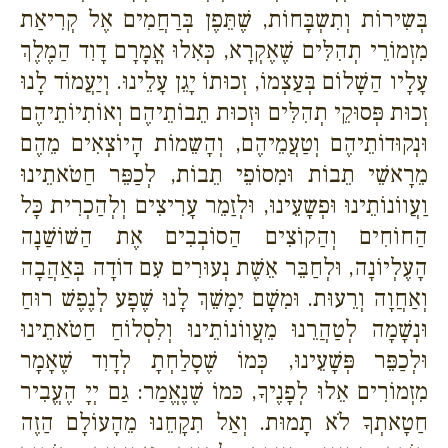
בְּשִירוֹת וְתִשְבָּחוֹת, שֶׁתֵּפֶן בְּרַחֲמִים אֶל קְרִיאַת
מִזְמוֹרֵי תְהִלִּים שֶׁאֶקְרָא, כְּאִלוּ אֳמָרָם דָוִד הַמֶלֶךְ
עָלָיו הַשָׁלוֹם בְּעַצְמוֹ, זְכוּתוֹ יָגֵן עָלֵינוּ. וְיַעֲמוֹד לָנוּ
זְכוּת פְּסוּקֵי תְהִלִּים וּזְכוּת תֵבוֹתֵיהֶם וְאוֹתִיוֹתֵיהֶם
וּנְקוּדוֹתֵיהֶם וְטַעֲמֵיהֶם, וְהָשֵמוֹת הָיוֹצְאִים מֵהֶם
מֵרָאשֵׁי תֵבוֹת וּמִסוֹפֵי תֵבוֹת, לְכַפֵּר חַטֹאתֵינוּ
וַעֲווֹנוֹתֵינוּ וּפְשָעֵינוּ, וּלְזַמֵר עָרִיצִים וְלְהַכְרִית כָּל
הַחוֹחִים וְהַקוֹצִים הַסוֹבְבִים אֶת הַשׁוֹשַׁנָה
הָעֶלְיוֹנָה, וּלְחַבֵּר אֵשֶׁת נְעוּרִים עִם דוֹדָה בְּאַהֲבָה
וְאַחֲוָה וְרֵעוּת. וּמִשָׁם יִמָשֵׁךְ לָנוּ שֶׁפָע לְנֶפֶשׁ רוּחַ
וּנְשָׁמָה לְטַהֲרֵנוּ מֵעֲווֹנוֹתֵינוּ וְלִסְלוֹחַ חַטֹאתֵינוּ
וּלְכַפֵּר פְּשָׁעֵינוּ, כְּמוֹ שֶׁסָלַחְתָ לְדָוִד שֶׁאָמָר
מִזְמוֹרִים אֵלוּ לְפָנֶיךָ, כּמוֹ שֶׁנֶאֱמַר: גַם יְיָ הֶעֱבִיר
חַטָאתְךָ לֹא תָמוּת. וְאַל תִקָחֵנוּ מֵהָעוֹלָם הַזֶה