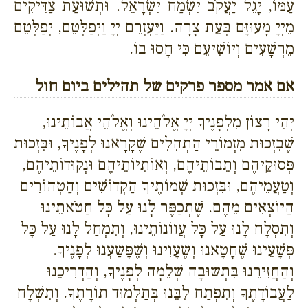
עַמּוֹ, יָגֵל יַעֲקֹב יִשְׂמַח יִשְׂרָאֵל. וּתְשׁוּעַת צַדִּיקִים
מֵיְיָ מָעוּזָּם בְּעֵת צָרָה. וַיַּעְזְרֵם יְיָ וַיְפַלְּטֵם, יְפַלְּטֵם
מֵרְשָׁעִים וְיוֹשִׁיעֵם כִּי חָסוּ בוֹ.
אם אמר מספר פרקים של תהילים ביום חול
יְהִי רָצוֹן מִלְפָנֶיךָ יְיָ אֱלֹהֵינוּ וְאֱלֹהֵי אֲבוֹתֵינוּ,
שֶׁבִזְכוּת מִזְמוֹרֵי הַתְהִלִים שֶׁקָרָאנוּ לְפָנֶיךָ, וּבִּזְכוּת
פְּסוּקֵיהֶם וְתֵבוֹתֵיהֶם, וְאוֹתִיוֹתֵיהֶם וּנְקוּדוֹתֵיהֶם,
וְטַעֲמֵיהֶם, וּבִּזְכוּת שְׁמוֹתֶיךָ הַקְדוֹשִׁים וְהַטְהוֹרִים
הַיוֹצְאִים מֵהֶם. שֶׁתְכַפֶּר לָנוּ עַל כָּל חַטֹאתֵינוּ
וְתִסְלָח לָנוּ עַל כָּל עֲווֹנוֹתֵינוּ, וְתִמְחַל לָנוּ עַל כָּל
פְּשָׁעֵינוּ שֶׁחָטָאנוּ וְשֶעָוִינוּ וְשֶׁפָּשַעְנוּ לְפָנֶיךָ.
וְהַחֲזִירֵנוּ בִּתְשוּבָה שְׁלֵמָה לְפָנֶיךָ, וְהַדְרִיכֵנוּ
לַעֲבוֹדָתֶךָ וְתִפְתַח לִבֵּנוּ בְּתַלְמוּד תוֹרָתֶךָ. וְתִשְׁלָח