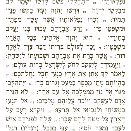
נִפְלְאוֹתָיו:
הִתְהַלְלוּ בְּשֵׁם קָדְשׁוֹ יִשְׂמַח לֵב
{ג}
מְבַקְשֵׁי יְהוָה:
דִּרְשׁוּ יְהוָה וְעֻזּוֹ בַּקְּשׁוּ פָנָיו
{ד}
תָּמִיד:
זִכְרוּ נִפְלְאוֹתָיו אֲשֶׁר עָשָׂה מֹפְתָיו
{ה}
וּמִשְׁפְּטֵי פִיו:
זֶרַע אַבְרָהָם עַבְדּוֹ בְּנֵי יַעֲקֹב
{ו}
בְּחִירָיו:
הוּא יְהוָה אֱלֹהֵינוּ בְּכָל הָאָרֶץ
{ז}
מִשְׁפָּטָיו:
זָכַר לְעוֹלָם בְּרִיתוֹ דָּבָר צִוָּה לְאֶלֶף
{ח}
דּוֹר:
אֲשֶׁר כָּרַת אֶת אַבְרָהָם וּשְׁבוּעָתוֹ לְיִשְׂחָק:
{ט}
וַיַּעֲמִידֶהָ לְיַעֲקֹב לְחֹק לְיִשְׂרָאֵל בְּרִית עוֹלָם:
{י}
{יא}
לֵאמֹר לְךָ אֶתֵּן אֶת אֶרֶץ כְּנָעַן חֶבֶל נַחֲלַתְכֶם:
{יב}
בִּהְיוֹתָם מְתֵי מִסְפָּר כִּמְעַט וְגָרִים בָּהּ:
וַיִּתְהַלְּכוּ
{יג}
מִגּוֹי אֶל גּוֹי מִמַּמְלָכָה אֶל עַם אַחֵר:
לֹא הִנִּיחַ
{יד}
אָדָם לְעָשְׁקָם וַיּוֹכַח עֲלֵיהֶם מְלָכִים:
אַל תִּגְּעוּ
{טו}
בִמְשִׁיחָי וְלִנְבִיאַי אַל תָּרֵעוּ:
וַיִּקְרָא רָעָב עַל
{טז}
הָאָרֶץ כָּל מַטֵּה לֶחֶם שָׁבָר:
שָׁלַח לִפְנֵיהֶם אִישׁ
{יז}
לְעֶבֶד נִמְכַּר יוֹסֵף:
עִנּוּ בַכֶּבֶל (רגליו) רַגְלוֹ
{יח}