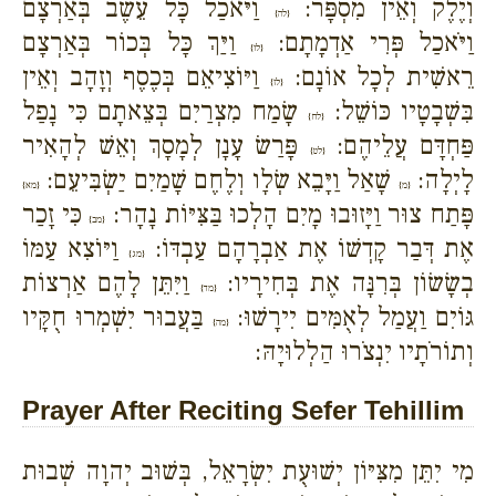
וְיֶלֶק וְאֵין מִסְפָּר:
וַיֹּאכַל כָּל עֵשֶׂב בְּאַרְצָם
{לה}
וַיֹּאכַל פְּרִי אַדְמָתָם:
וַיַּךְ כָּל בְּכוֹר בְּאַרְצָם
{לו}
רֵאשִׁית לְכָל אוֹנָם:
וַיּוֹצִיאֵם בְּכֶסֶף וְזָהָב וְאֵין
{לז}
בִּשְׁבָטָיו כּוֹשֵׁל:
שָׂמַח מִצְרַיִם בְּצֵאתָם כִּי נָפַל
{לח}
פַּחְדָּם עֲלֵיהֶם:
פָּרַשׂ עָנָן לְמָסָךְ וְאֵשׁ לְהָאִיר
{לט}
לָיְלָה:
שָׁאַל וַיָּבֵא שְׂלָו וְלֶחֶם שָׁמַיִם יַשְׂבִּיעֵם:
{מ}
{מא}
פָּתַח צוּר וַיָּזוּבוּ מָיִם הָלְכוּ בַּצִּיּוֹת נָהָר:
כִּי זָכַר
{מב}
אֶת דְּבַר קָדְשׁוֹ אֶת אַבְרָהָם עַבְדּוֹ:
וַיּוֹצִא עַמּוֹ
{מג}
בְשָׂשׂוֹן בְּרִנָּה אֶת בְּחִירָיו:
וַיִּתֵּן לָהֶם אַרְצוֹת
{מד}
גּוֹיִם וַעֲמַל לְאֻמִּים יִירָשׁוּ:
בַּעֲבוּר יִשְׁמְרוּ חֻקָּיו
{מה}
וְתוֹרֹתָיו יִנְצֹרוּ הַלְלוּיָהּ:
Prayer After Reciting Sefer Tehillim
מִי יִתֵּן מִצִּיּוֹן יְשׁוּעֻת יִשְׂרָאֵל, בְּשׁוּב יְהוָה שְׁבוּת