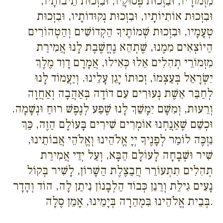
מִזְמוֹרָיו, וּבִזְכוּת פְּסוּקָיו, וּבִזְכוּת תֵיבוֹתָיו,
וּבִזְכוּת אוֹתִיוֹתָיו, וּבִזְכוּת נְקוּדוֹתָיו, וּבִזְכוּת
טְעָמָיו, וּבִזְכוּת שְׁמוֹתֶיךָ הַקְדוֹשִׁים וְהַטְהוֹרִים
הַיוֹצְאִים מִמֶנוּ, שֶׁתְהֵא נֶחֱשֶׁבֶת לָנוּ אֲמִירַת
מִזְמוֹרֵי תְהִלִים אֵלוּ כְּאִילוּ, אֲמָרָם דָוִד מֶלֶךְ
יִשְׂרָאֵל בְּעַצְמוֹ, זְכוּתוֹ יָגֵן עָלֵינוּ. וְיַעֲמוֹד לָנוּ
לְחַבֵּר אֵשֶׁת נְעוּרִים עִם דוֹדָה בְּאַהֲבָה וְאַחֲוָה
וְרֵעוּת, וְמִשָׁם יִמָשֵׁךְ לָנוּ שֶׁפַע לְנֶפֶשׁ רוּחַ וּנְשָׁמָה.
וּכְשֵׁם שֶׁאַנֲחְנוּ אוֹמְרִים שִׁירִים בָּעוֹלָם הַזֶה, כַּךְ
נִזְכֶּה לוֹמַר לְפָנֶיךָ יְיָ אֱלֹהֵינוּ וְאֱלֹהֵי אֲבוֹתֵינוּ,
שִׁיר וּשְׁבָחָה לָעוֹלָם הַבָּא, וְעַל יְדֵי אֲמִירַת
תְהִלִים תִתְעוֹרֵר חֲבַצֶלֶת הַשָׁרוֹן, לָשִׁיר בְּקוֹל
נָעִים גִילַת וְרַנֵן כְּבוֹד הַלְבָנוֹן נִיתַן לָה, הוֹד וְהָדָר
בְּבֵית אֱלֹהֵינוּ בִּמְהֵרָה בְּיָמֵינוּ, אָמֵן סֶלָה.