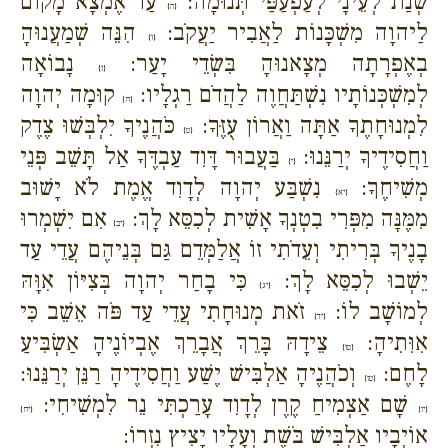
שְׁנַת לְעֵינָי לְעַפְעַפַּי תְּנוּמָה:
עַד אֶמְצָא מָקוֹם
{ה}
לַיהוָה מִשְׁכָּנוֹת לַאֲבִיר יַעֲקֹב:
הִנֵּה שְׁמַעֲנוּהָ
{ו}
בְאֶפְרָתָה מְצָאנוּהָ בִּשְׂדֵי יָעַר:
נָבוֹאָה
{ז}
לְמִשְׁכְּנוֹתָיו נִשְׁתַּחֲוֶה לַהֲדֹם רַגְלָיו:
קוּמָה יְהוָה
{ח}
לִמְנוּחָתֶךָ אַתָּה וַאֲרוֹן עֻזֶּךָ:
כֹּהֲנֶיךָ יִלְבְּשׁוּ צֶדֶק
{ט}
וַחֲסִידֶיךָ יְרַנֵּנוּ:
בַּעֲבוּר דָּוִד עַבְדֶּךָ אַל תָּשֵׁב פְּנֵי
{י}
מְשִׁיחֶךָ:
נִשְׁבַּע יְהוָה לְדָוִד אֱמֶת לֹא יָשׁוּב
{יא}
מִמֶּנָּה מִפְּרִי בִטְנְךָ אָשִׁית לְכִסֵּא לָךְ:
אִם יִשְׁמְרוּ
{יב}
בָנֶיךָ בְּרִיתִי וְעֵדֹתִי זוֹ אֲלַמְּדֵם גַּם בְּנֵיהֶם עֲדֵי עַד
יֵשְׁבוּ לְכִסֵּא לָךְ:
כִּי בָחַר יְהוָה בְּצִיּוֹן אִוָּהּ
{יג}
לְמוֹשָׁב לוֹ:
זֹאת מְנוּחָתִי עֲדֵי עַד פֹּה אֵשֵׁב כִּי
{יד}
אִוִּתִיהָ:
צֵידָהּ בָּרֵךְ אֲבָרֵךְ אֶבְיוֹנֶיהָ אַשְׂבִּיעַ
{טו}
לָחֶם:
וְכֹהֲנֶיהָ אַלְבִּישׁ יֶשַׁע וַחֲסִידֶיהָ רַנֵּן יְרַנֵּנוּ:
{טז}
שָׁם אַצְמִיחַ קֶרֶן לְדָוִד עָרַכְתִּי נֵר לִמְשִׁיחִי:
{יז}
{יח}
אוֹיְבָיו אַלְבִּישׁ בֹּשֶׁת וְעָלָיו יָצִיץ נִזְרוֹ: