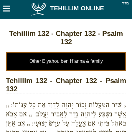
≡
בס''ד
TEHILLIM ONLINE
Tehillim 132
- Chapter 132 - Psalm
132
Other Elyahou ben H'anna & family
Tehillim 132 - Chapter 132 - Psalm
132
שִׁיר הַמַּעֲלוֹת זְכוֹר יְהוָה לְדָוִד אֵת כָּל עֻנּוֹתוֹ:
א}
{ב}
אֲשֶׁר נִשְׁבַּע לַיהוָה נָדַר לַאֲבִיר יַעֲקֹב:
אִם אָבֹא
{ג}
בְּאֹהֶל בֵּיתִי אִם אֶעֱלֶה עַל עֶרֶשׂ יְצוּעָי:
אִם אֶתֵּן
{ד}