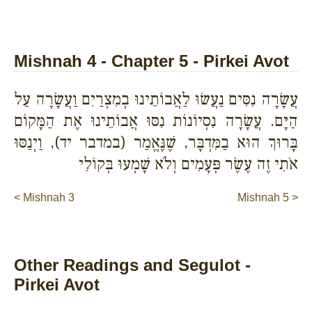
Mishnah 4 - Chapter 5 - Pirkei Avot
עֲשָׂרָה נִסִּים נַעֲשׂוּ לַאֲבוֹתֵינוּ בְמִצְרַיִם וַעֲשָׂרָה עַל
הַיָּם. עֲשָׂרָה נִסְיוֹנוֹת נִסּוּ אֲבוֹתֵינוּ אֶת הַמָּקוֹם
בָּרוּךְ הוּא בַמִּדְבָּר, שֶׁנֶּאֱמַר (במדבר יד), וַיְנַסּוּ
אֹתִי זֶה עֶשֶׂר פְּעָמִים וְלֹא שָׁמְעוּ בְּקוֹלִי
< Mishnah 3
Mishnah 5 >
Other Readings and Segulot -
Pirkei Avot