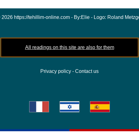
 2026 https://tehillim-online.com - By:
Elie
- Logo:
Roland Metzg
All readings on this site are also for them
Privacy policy
-
Contact us