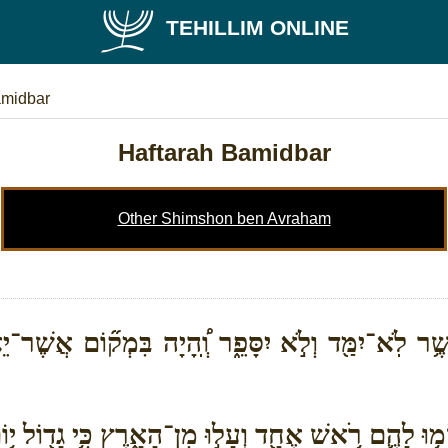
TEHILLIM ONLINE
amidbar
Haftarah Bamidbar
Other Shimshon ben Avraham
ֲשֶׁ֥ר לֹֽא־יִמַּ֖ד וְלֹ֣א יִסָּפֵ֑ר וְֽ֠הָיָה בִּמְק֞וֹם אֲשֶׁר־
 וְשָׂמ֥וּ לָהֶ֛ם רֹ֥אשׁ אֶחָ֖ד וְעָל֣וּ מִן־הָאָ֑רֶץ כִּ֥י גָד֖וֹל י֥ו