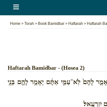
≡
Home
>
Torah
>
Book Bamidbar
>
Haftarah
>
Haftarah B
Haftarah Bamidbar - (Hosea 2)
יֵאָמֵ֤ר לָהֶם֙ לֹֽא־עַמִּ֣י אַתֶּ֔ם יֵאָמֵ֥ר לָהֶ֖ם בְּנֵ֥י
ֹם יִזְרְעֶֽאל׃