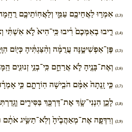
אִמְר֥וּ לַאֲחֵיכֶ֖ם עַמִּ֑י וְלַאֲחֽוֹתֵיכֶ֖ם רֻחָֽמָה׃
(2,3)
רִ֤יבוּ בְאִמְּכֶם֙ רִ֔יבוּ כִּֽי־הִיא֙ לֹ֣א אִשְׁתִּ֔י וְאָנֹ
(2,4)
פֶּן־אַפְשִׁיטֶ֣נָּה עֲרֻמָּ֔ה וְהִ֨צַּגְתִּ֔יהָ כְּי֖וֹם הִוָּֽלְ
(2,5)
וְאֶת־בָּנֶ֖יהָ לֹ֣א אֲרַחֵ֑ם כִּֽי־בְנֵ֥י זְנוּנִ֖ים הֵֽמָּ
(2,6)
כִּ֤י זָֽנְתָה֙ אִמָּ֔ם הֹבִ֖ישָׁה הֽוֹרָתָ֑ם כִּ֣י אָמְרָ֗ה א
(2,7)
לָכֵ֛ן הִנְנִי־שָׂ֥ךְ אֶת־דַּרְכֵּ֖ךְ בַּסִּירִ֑ים וְגָֽדַרְת
(2,8)
וְרִדְּפָ֤ה אֶת־מְאַהֲבֶ֙יהָ֙ וְלֹֽא־תַשִּׂ֣יג אֹתָ֔ם וּ
(2,9)