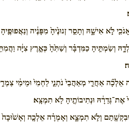
כִ֖י לֹ֣א אִישָׁ֑הּ וְתָסֵ֤ר זְנוּנֶ֙יהָ֙ מִפָּנֶ֔יה וְנַאֲפוּפֶ֖יהָ מִ
דָ֑הּ וְשַׂמְתִּ֣יהָ כַמִּדְבָּ֗ר וְשַׁתִּ֙הָ֙ כְּאֶ֣רֶץ צִיָּ֔ה וַהֲמִתִּ
ה׃
ֵלְכָ֞ה אַחֲרֵ֤י מְאַהֲבַי֙ נֹתְנֵ֤י לַחְמִי֙ וּמֵימַ֔י צַמְרִ֣י וּפִש
ִּי֙ אֶת־גְּדֵרָ֔הּ וּנְתִיבוֹתֶ֖יהָ לֹ֥א תִמְצָֽא׃
בִקְשָׁ֖תַם וְלֹ֣א תִמְצָ֑א וְאָמְרָ֗ה אֵלְכָ֤ה וְאָשׁ֙וּבָה֙ אֶל