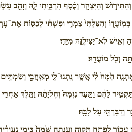
 וְהַתִּיר֣וֹשׁ וְהַיִּצְהָ֑ר וְכֶ֨סֶף הִרְבֵּ֥יתִי לָ֛הּ וְזָהָ֖ב עָשׂ֥וּ
 בְּמֽוֹעֲד֑וֹ וְהִצַּלְתִּי֙ צַמְרִ֣י וּפִשְׁתִּ֔י לְכַסּ֖וֹת אֶת־עֶרְוָ
ְאִ֖ישׁ לֹֽא־יַצִּילֶ֥נָּה מִיָּדִֽי׃
ָּ֑הּ וְכֹ֖ל מוֹעֲדָֽהּ׃
תְנָ֥ה הֵ֙מָּה֙ לִ֔י אֲשֶׁ֥ר נָֽתְנוּ־לִ֖י מְאַֽהֲבָ֑י וְשַׂמְתִּ֣ים 
ַקְטִ֣יר לָהֶ֔ם וַתַּ֤עַד נִזְמָהּ֙ וְחֶלְיָתָ֔הּ וַתֵּ֖לֶךְ אַחֲר
ר וְדִבַּרְתִּ֖י עַל לִבָּֽהּ׃
עָכ֖וֹר לְפֶ֣תַח תִּקְוָ֑ה וְעָ֤נְתָה שָּׁ֙מָּה֙ כִּימֵ֣י נְעוּרֶ֔י