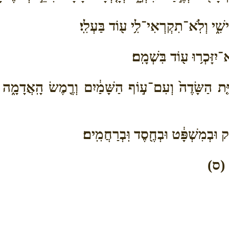
ִ֑י וְלֹֽא־תִקְרְאִי־לִ֥י ע֖וֹד בַּעְלִֽי׃
ִזָּכְר֥וּ ע֖וֹד בִּשְׁמָֽם׃
ַּ֤ת הַשָּׂדֶה֙ וְעִם־ע֣וֹף הַשָּׁמַ֔יִם וְרֶ֖מֶשׂ הָֽאֲדָמָ֑ה
ֶק וּבְמִשְׁפָּ֔ט וּבְחֶ֖סֶד וּֽבְרַחֲמִֽים׃
ה׃ (ס)