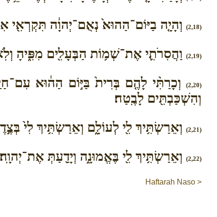
וְהָיָ֤ה בַיּוֹם־הַהוּא֙ נְאֻם־יְהוָ֔ה תִּקְרְאִ֖י אִישׁ
(2,18)
וַהֲסִרֹתִ֛י אֶת־שְׁמ֥וֹת הַבְּעָלִ֖ים מִפִּ֑יהָ וְלֹֽא־י
(2,19)
וְכָרַתִּ֨י לָהֶ֤ם בְּרִית֙ בַּיּ֣וֹם הַה֔וּא עִם־חַי
(2,20)
וְהִשְׁכַּבְתִּ֖ים לָבֶֽטַח׃
וְאֵרַשְׂתִּ֥יךְ לִ֖י לְעוֹלָ֑ם וְאֵרַשְׂתִּ֥יךְ לִי֙ בְּצֶ֣ד
(2,21)
וְאֵרַשְׂתִּ֥יךְ לִ֖י בֶּאֱמוּנָ֑ה וְיָדַ֖עַתְּ אֶת־יְהוָֽ
(2,22)
Haftarah Naso >