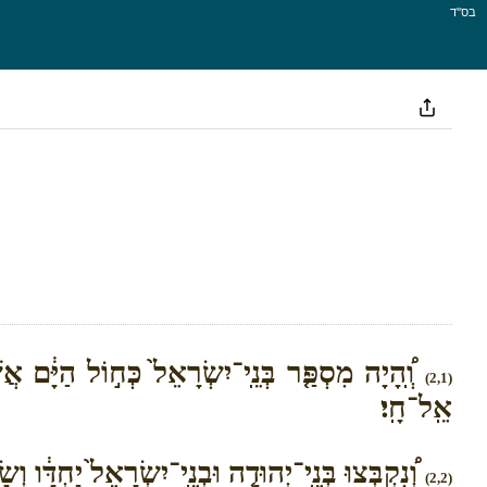
בס''ד
וְֽ֠הָיָה מִסְפַּ֤ר בְּנֵֽי־יִשְׂרָאֵל֙ כְּח֣וֹל הַיָּ֔ם א
(2,1)
אֵֽל־חָֽי׃
וְ֠נִקְבְּצוּ בְּנֵֽי־יְהוּדָ֤ה וּבְנֵֽי־יִשְׂרָאֵל֙ יַחְדָּ֔ו
(2,2)