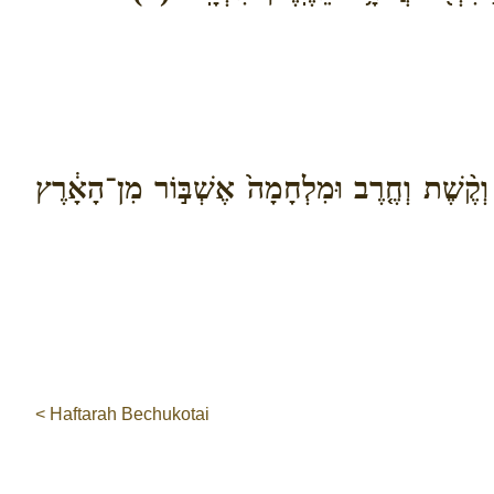
 וְקֶ֨שֶׁת וְחֶ֤רֶב וּמִלְחָמָה֙ אֶשְׁבּ֣וֹר מִן־הָאָ֔רֶץ
< Haftarah Bechukotai