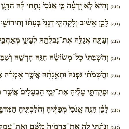
וְהִיא֙ לֹ֣א יָֽדְעָ֔ה כִּ֤י אָֽנֹכִי֙ נָתַ֣תִּי לָ֔הּ הַדָּגָ֖ן
(2,10)
לָכֵ֣ן אָשׁ֔וּב וְלָקַחְתִּ֤י דְגָנִי֙ בְּעִתּ֔וֹ וְתִירוֹשִׁ֖י
(2,11)
וְעַתָּ֛ה אֲגַלֶּ֥ה אֶת־נַבְלֻתָ֖הּ לְעֵינֵ֣י מְאַהֲבֶ֑יהָ ו
(2,12)
וְהִשְׁבַּתִּי֙ כָּל־מְשׂוֹשָׂ֔הּ חַגָּ֖הּ חָדְשָׁ֣הּ וְשַׁבַּת
(2,13)
וַהֲשִׁמֹּתִ֗י גַּפְנָהּ֙ וּתְאֵ֣נָתָ֔הּ אֲשֶׁ֣ר אָמְרָ֗ה אֶ
(2,14)
וּפָקַדְתִּ֣י עָלֶ֗יהָ אֶת־יְמֵ֤י הַבְּעָלִים֙ אֲשֶׁ֣ר תּ
(2,15)
לָכֵ֗ן הִנֵּ֤ה אָֽנֹכִי֙ מְפַתֶּ֔יהָ וְהֹֽלַכְתִּ֖יהָ הַמִּדְבָּ֑
(2,16)
וְנָתַ֨תִּי לָ֤הּ אֶת־כְּרָמֶ֙יהָ֙ מִשָּׁ֔ם וְאֶת־עֵ֥מֶק 
(2,17)