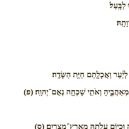
 לַבָּֽעַל׃
תָֽהּ׃
לְיַ֔עַר וַאֲכָלָ֖תַם חַיַּ֥ת הַשָּׂדֶֽה׃
ֵ֣י מְאַהֲבֶ֑יהָ וְאֹתִ֥י שָׁכְחָ֖ה נְאֻם־יְהוָֽה׃ (פ)
הָ וִּכְי֖וֹם עֲלֹתָ֥הּ מֵאֶֽרֶץ־מִצְרָֽיִם׃ (ס)