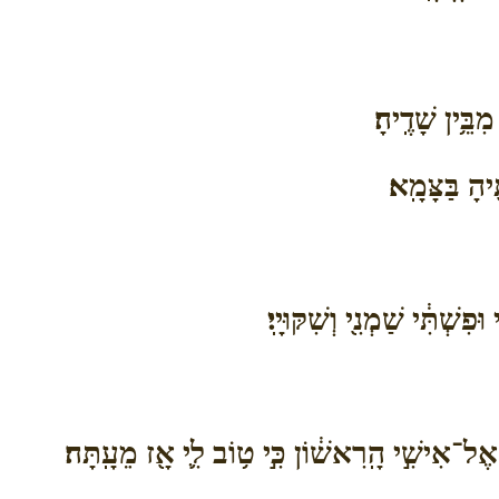
בֵּ֥ין שָׁדֶֽיהָ׃
֖יהָ בַּצָּמָֽא׃
ְׁתִּ֔י שַׁמְנִ֖י וְשִׁקּוּיָֽי׃
־אִישִׁ֣י הָֽרִאשׁ֔וֹן כִּ֣י ט֥וֹב לִ֛י אָ֖ז מֵעָֽתָּה׃