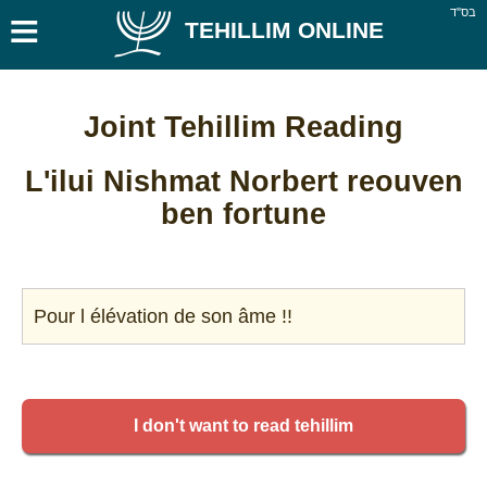
≡
בס''ד
TEHILLIM ONLINE
Joint Tehillim Reading
L'ilui Nishmat Norbert reouven
ben fortune
Pour l élévation de son âme !!
I don't want to read tehillim