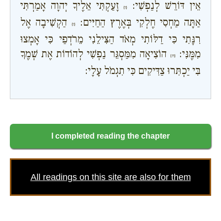
אֵין דּוֹרֵשׁ לְנַפְשִׁי:
זָעַקְתִּי אֵלֶיךָ יְהוָה אָמַרְתִּי
{ו}
אַתָּה מַחְסִי חֶלְקִי בְּאֶרֶץ הַחַיִּים:
הַקְשִׁיבָה אֶל
{ז}
רִנָּתִי כִּי דַלּוֹתִי מְאֹד הַצִּילֵנִי מֵרֹדְפַי כִּי אָמְצוּ
מִמֶּנִּי:
הוֹצִיאָה מִמַּסְגֵּר נַפְשִׁי לְהוֹדוֹת אֶת שְׁמֶךָ
{ח}
בִּי יַכְתִּרוּ צַדִּיקִים כִּי תִגְמֹל עָלָי:
I completed reading the chapter
All readings on this site are also for them