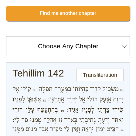
Find me another chapter
Tehillim 142
Transliteration
מַשְׂכִּיל לְדָוִד בִּהְיוֹתוֹ בַמְּעָרָה תְפִלָּה:
קוֹלִי אֶל
{א}
{ב}
יְהוָה אֶזְעָק קוֹלִי אֶל יְהוָה אֶתְחַנָּן:
אֶשְׁפֹּךְ לְפָנָיו
{ג}
שִׂיחִי צָרָתִי לְפָנָיו אַגִּיד:
בְּהִתְעַטֵּף עָלַי רוּחִי
{ד}
וְאַתָּה יָדַעְתָּ נְתִיבָתִי בְּאֹרַח זוּ אֲהַלֵּךְ טָמְנוּ פַח לִי:
הַבֵּיט יָמִין וּרְאֵה וְאֵין לִי מַכִּיר אָבַד מָנוֹס מִמֶּנִּי
{ה}