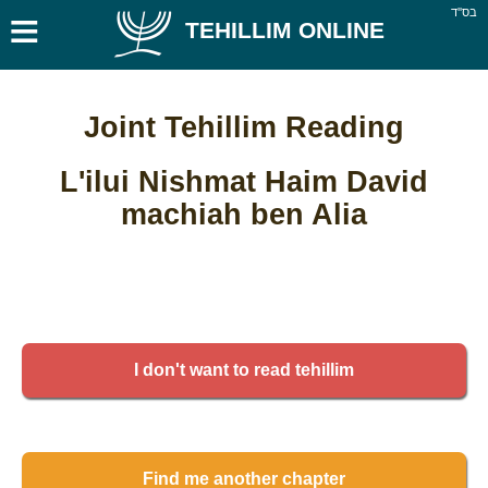
≡
בס''ד
TEHILLIM ONLINE
Joint Tehillim Reading
L'ilui Nishmat Haim David
machiah ben Alia
I don't want to read tehillim
Find me another chapter