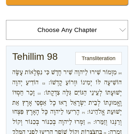
Tehillim 98
Transliteration
מִזְמוֹר שִׁירוּ לַיהוָה שִׁיר חָדָשׁ כִּי נִפְלָאוֹת עָשָׂה
{א}
הוֹשִׁיעָה לּוֹ יְמִינוֹ וּזְרוֹעַ קָדְשׁוֹ:
הוֹדִיעַ יְהוָה
{ב}
יְשׁוּעָתוֹ לְעֵינֵי הַגּוֹיִם גִּלָּה צִדְקָתוֹ:
זָכַר חַסְדּוֹ
{ג}
וֶאֱמוּנָתוֹ לְבֵית יִשְׂרָאֵל רָאוּ כָל אַפְסֵי אָרֶץ אֵת
יְשׁוּעַת אֱלֹהֵינוּ:
הָרִיעוּ לַיהוָה כָּל הָאָרֶץ פִּצְחוּ
{ד}
וְרַנְּנוּ וְזַמֵּרוּ:
זַמְּרוּ לַיהוָה בְּכִנּוֹר בְּכִנּוֹר וְקוֹל
{ה}
זִמְרָה:
בַּחֲצֹצְרוֹת וְקוֹל שׁוֹפָר הָרִיעוּ לִפְנֵי הַמֶּלֶךְ
{ו}