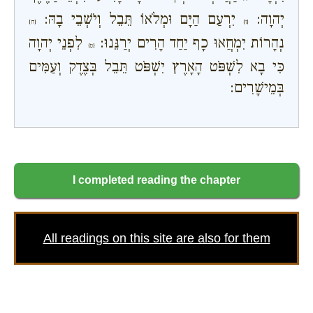
יְהוָה:
יִרְעַם הַיָּם וּמְלֹאוֹ תֵּבֵל וְיֹשְׁבֵי בָהּ:
{ז}
{ח}
נְהָרוֹת יִמְחֲאוּ כָף יַחַד הָרִים יְרַנֵּנוּ:
לִפְנֵי יְהוָה
{ט}
כִּי בָא לִשְׁפֹּט הָאָרֶץ יִשְׁפֹּט תֵּבֵל בְּצֶדֶק וְעַמִּים
בְּמֵישָׁרִים:
I completed reading the chapter
All readings on this site are also for them